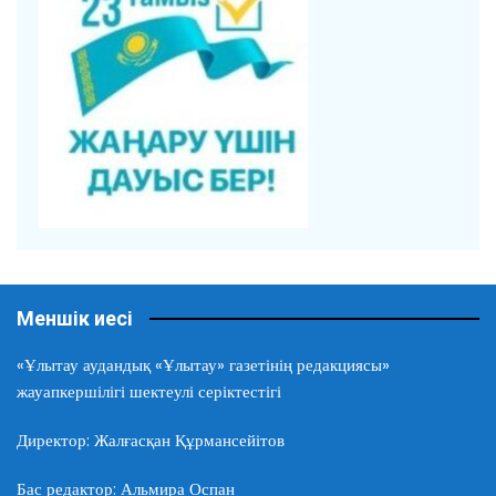
Меншік иесі
«Ұлытау аудандық «Ұлытау» газетінің редакциясы»
жауапкершілігі шектеулі серіктестігі
Директор: Жалғасқан Құрмансейітов
Бас редактор: Альмира Оспан