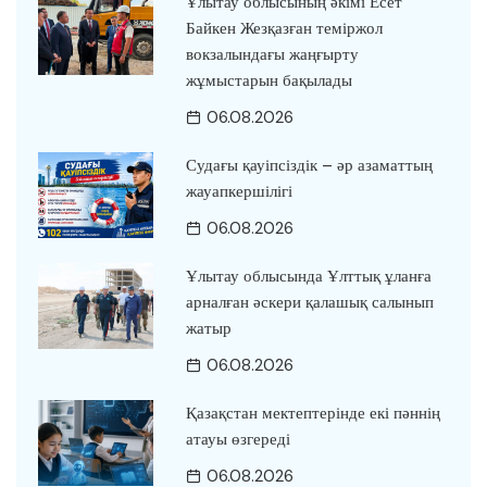
Ұлытау облысының әкімі Есет
Байкен Жезқазған теміржол
вокзалындағы жаңғырту
жұмыстарын бақылады
06.08.2026
Судағы қауіпсіздік – әр азаматтың
жауапкершілігі
06.08.2026
Ұлытау облысында Ұлттық ұланға
арналған әскери қалашық салынып
жатыр
06.08.2026
Қазақстан мектептерінде екі пәннің
атауы өзгереді
06.08.2026