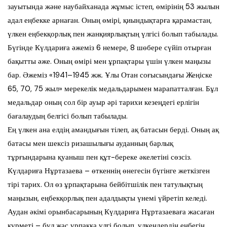
зауытында және наубайханада жұмыс істеп, өмірінің 53 жылын
адал еңбекке арнаған. Оның өмірі, қиындықтарға қарамастан,
үлкен еңбекқорлық пен жанқиярлықтың үлгісі болып табылады.
Бүгінде Күлдариға әжеміз 6 немере, 8 шөбере сүйіп отырған
бақытты әже. Оның өмірі мен ұрпақтары үшін үлкен маңызы
бар. Әжеміз «1941–1945 жж. Ұлы Отан соғысындағы Жеңіске
65, 70, 75 жыл» мерекелік медальдарымен марапатталған. Бұл
медальдар оның сол бір ауыр әрі тарихи кезеңдегі ерлігін
бағалаудың белгісі болып табылады.
Ең үлкен ана елдің амандығын тілеп, ақ батасын берді. Оның ақ
батасы мен шексіз ризашылығы ауданның барлық
тұрғындарына қуаныш пен құт-береке әкелетіні сөзсіз.
Күлдариға Нұртазаева – өткеннің өнегесін бүгінге жеткізген
тірі тарих. Ол өз ұрпақтарына бейбітшілік пен татулықтың
маңызын, еңбекқорлық пен адалдықты үнемі үйретіп келеді.
Аудан әкімі орынбасарының Күлдариға Нұртазаеваға жасаған
құрметі – бұл жас ұрпаққа үлгі болып, үлкендердің еңбегін