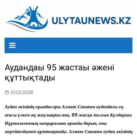
перейти
к
содержанию
Аудандағы 95 жастағы әжені
құттықтады
13.03.2026
Аудан әкімінің орынбасары Алмат Сакипов аудандағы ең
жасы үлкен ақ жаулықты ана, 95 жасқа толған Күлдариға
Нұртазаеваның шаңырағына арнайы барып, оны
мерейтойымен құттықтады. Алмат Сакипов аудан әкімінің