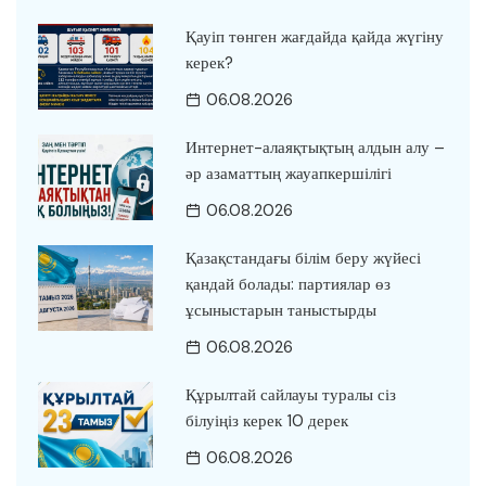
Қауіп төнген жағдайда қайда жүгіну
керек?
06.08.2026
Интернет-алаяқтықтың алдын алу –
әр азаматтың жауапкершілігі
06.08.2026
Қазақстандағы білім беру жүйесі
қандай болады: партиялар өз
ұсыныстарын таныстырды
06.08.2026
Құрылтай сайлауы туралы сіз
білуіңіз керек 10 дерек
06.08.2026