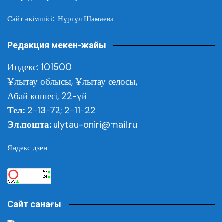
Сайт әкімшісі: Нұргүл Шамаева
Редакция мекен-жайы
Индекс: 101500
Ұлытау облысы,
Ұлытау селосы,
Абай көшесі, 22-үй
Тел:
2-13-72; 2-11-22
Эл.пошта:
ulytau-oniri@mail.ru
Яндекс дзен
Сайт санағы