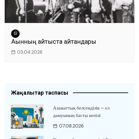
Ақынның айтыста айтқандары
03.04.2026
Жаңалықтар таспасы
Азаматтық белсенділік – ел
дамуының басты кепілі
07.08.2026