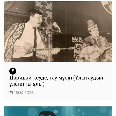
Дәридай-кеуде, тау мүсін (Ұлытаудың
ұлағатты ұлы)
16.04.2026