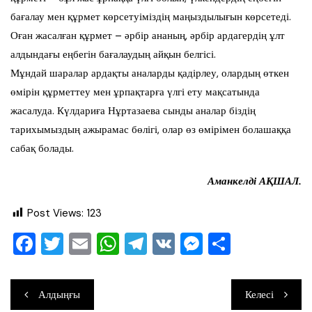
бағалау мен құрмет көрсетуіміздің маңыздылығын көрсетеді.
Оған жасалған құрмет – әрбір ананың, әрбір ардагердің ұлт
алдындағы еңбегін бағалаудың айқын белгісі.
Мұндай шаралар ардақты аналарды қадірлеу, олардың өткен
өмірін құрметтеу мен ұрпақтарға үлгі ету мақсатында
жасалуда. Күлдариға Нұртазаева сынды аналар біздің
тарихымыздың ажырамас бөлігі, олар өз өмірімен болашаққа
сабақ болады.
Аманкелді АҚШАЛ.
Post Views:
123
F
T
E
W
T
V
M
О
a
wi
m
h
el
K
e
тп
c
tt
ai
at
e
ss
ра
Навигация
Алдыңғы
Келесі
e
er
l
s
gr
e
ви