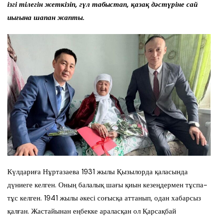
ізгі тілегін жеткізіп, гүл табыстап, қазақ дәстүріне сай
иығына шапан жапты.
Күлдариға Нұртазаева 1931 жылы Қызылорда қаласында
дүниеге келген. Оның балалық шағы қиын кезеңдермен тұспа-
тұс келген. 1941 жылы әкесі соғысқа аттанып, одан хабарсыз
қалған. Жастайынан еңбекке араласқан ол Қарсақбай