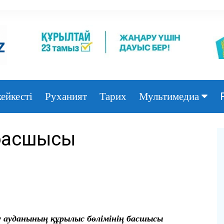
ейкесті
Руханият
Тарих
Мультимедиа
Фото
 басшысы
Видео
 ауданының құрылыс бөлімінің басшысы