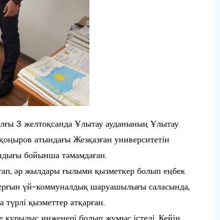
ылғы 3 желтоқсанда Ұлытау ауданының Ұлытау
қоңыров атындағы Жезқазған университетін
андығы бойынша тәмамдаған.
ап, әр жылдары ғылыми қызметкер болып еңбек
тұрғын үй-коммуналдық шаруашылығы саласында,
 түрлі қызметтер атқарған.
ұрылыс инженері болып жұмыс істеді. Кейін