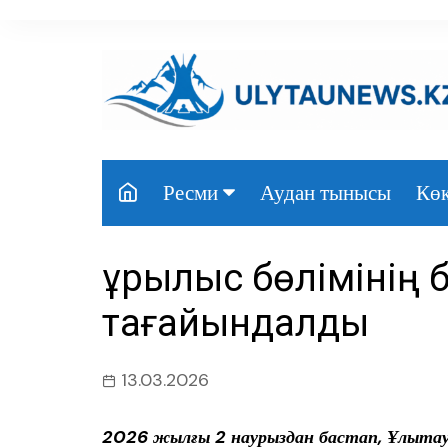
перейти
к
содержанию
Аудан тынысы
Көк
Ресми
Президент
Құрылыс бөлімінің
Үкімет
тағайындалды
Парламент
Облыс әкімдігі
13.03.2026
Өңір басшылығы
2026 жылғы 2 наурыздан бастап, Ұлытау