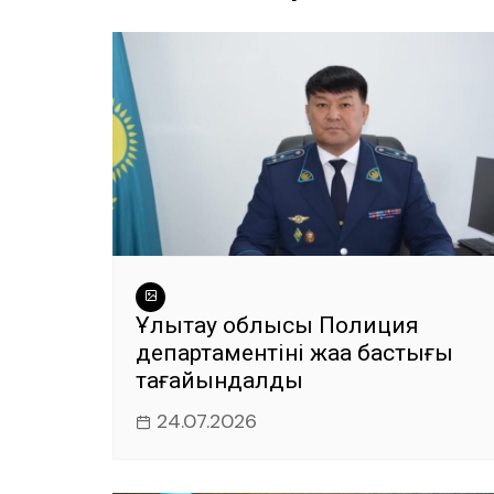
o
p
er
k
Ұлытау облысы Полиция
департаментінің жаңа бастығы
тағайындалды
24.07.2026