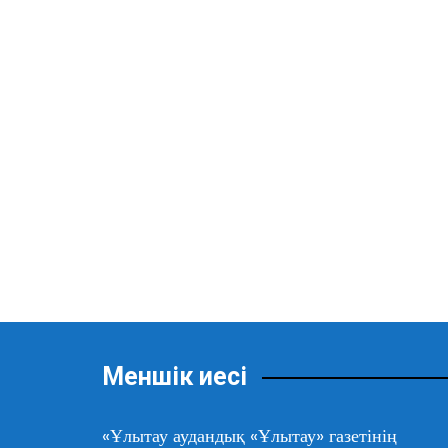
Меншік иесі
«Ұлытау аудандық «Ұлытау» газетінің