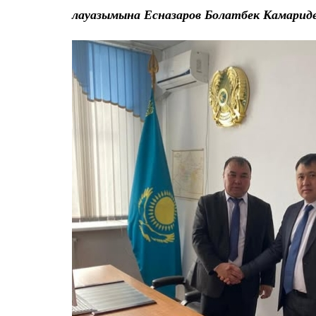
лауазымына Есназаров Болатбек Камарид