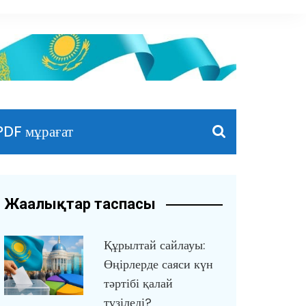
PDF мұрағат
Жаңалықтар таспасы
Құрылтай сайлауы:
Өңірлерде саяси күн
тәртібі қалай
түзіледі?