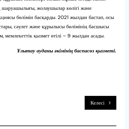
 шаруашылығы, жолаушылар көлігі және
циясы бөлімін басқарды. 2021 жылдан бастап, осы
тары, сәулет және құрылысы бөлімінің басшысы
м, мемлекеттік қызмет өтілі – 9 жылдан асады.
Ұлытау ауданы әкімінің баспасөз қызметі.
п
Келесі
и