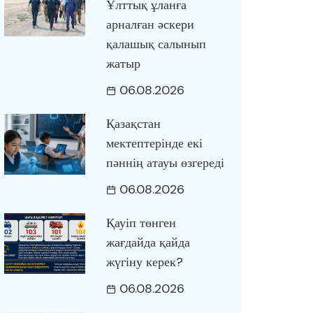
Ұлттық ұланға
арналған әскери
қалашық салынып
жатыр
06.08.2026
Қазақстан
мектептерінде екі
пәннің атауы өзгереді
06.08.2026
Қауіп төнген
жағдайда қайда
жүгіну керек?
06.08.2026