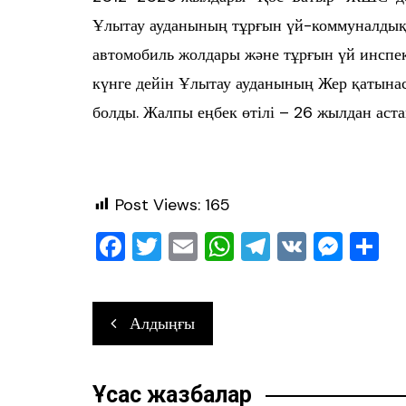
Ұлытау ауданының тұрғын үй-коммуналдық
автомобиль жолдары және тұрғын үй инспек
күнге дейін Ұлытау ауданының Жер қатынас
болды. Жалпы еңбек өтілі – 26 жылдан аста
Post Views:
165
F
T
E
W
T
V
M
О
a
wi
m
h
el
K
e
т
c
tt
ai
at
e
ss
ра
Навигация
Алдыңғы
e
er
l
s
gr
e
в
по
b
A
a
n
ть
записям
o
p
m
g
Ұқсас жазбалар