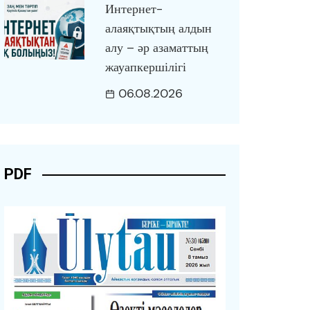
Интернет-
алаяқтықтың алдын
алу – әр азаматтың
жауапкершілігі
06.08.2026
PDF