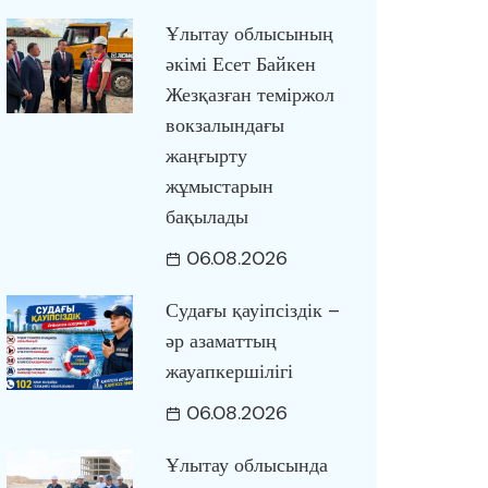
Ұлытау облысының
әкімі Есет Байкен
Жезқазған теміржол
вокзалындағы
жаңғырту
жұмыстарын
бақылады
06.08.2026
Судағы қауіпсіздік –
әр азаматтың
жауапкершілігі
06.08.2026
Ұлытау облысында