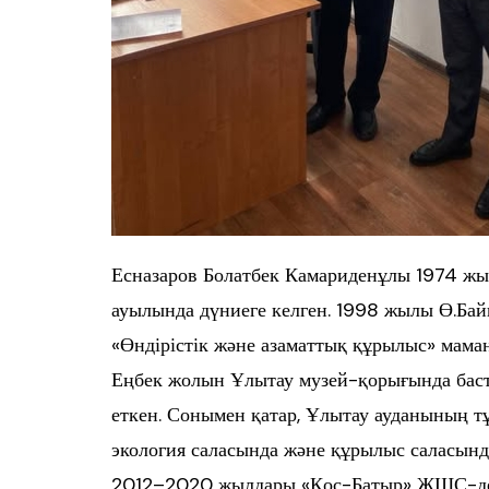
Есназаров Болатбек Камариденұлы 1974 ж
ауылында дүниеге келген. 1998 жылы Ө.Бай
«Өндірістік және азаматтық құрылыс» мам
Еңбек жолын Ұлытау музей-қорығында баст
еткен. Сонымен қатар, Ұлытау ауданының 
экология саласында және құрылыс саласында
2012–2020 жылдары «Қос-Батыр» ЖШС-де қ