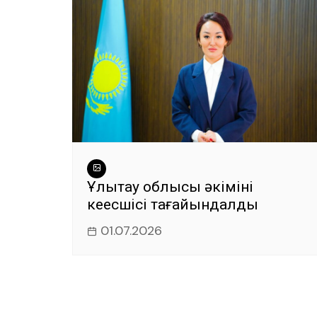
Ұлытау облысы әкімінің
кеңесшісі тағайындалды
01.07.2026