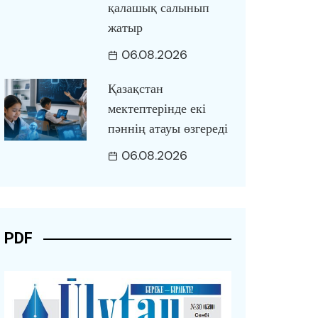
қалашық салынып
жатыр
06.08.2026
Қазақстан
мектептерінде екі
пәннің атауы өзгереді
06.08.2026
PDF