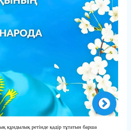
ттық құндылық ретінде қадір тұтатын барша