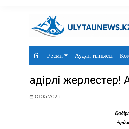
перейти
к
содержанию
Аудан тынысы
Көк
Ресми
Президент
Қадірлі жерлестер!
Үкімет
Парламент
01.05.2026
Облыс әкімдігі
Қадір
Өңір басшылығы
Арда