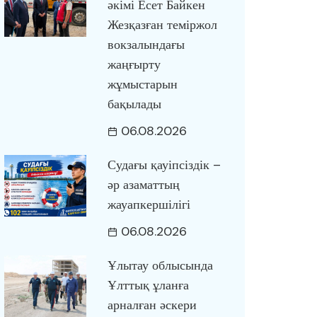
әкімі Есет Байкен
Жезқазған теміржол
вокзалындағы
жаңғырту
жұмыстарын
бақылады
06.08.2026
Судағы қауіпсіздік –
әр азаматтың
жауапкершілігі
06.08.2026
Ұлытау облысында
Ұлттық ұланға
арналған әскери