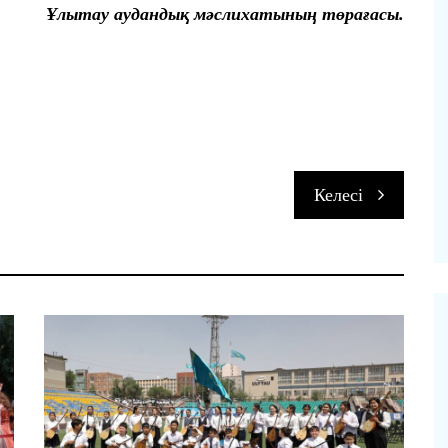
Ұлытау аудандық мәслихатының төрағасы.
п
Келесі
и