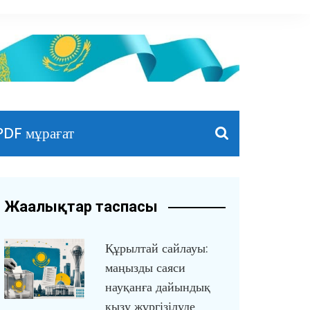
PDF мұрағат
Жаңалықтар таспасы
Құрылтай сайлауы:
маңызды саяси
науқанға дайындық
қызу жүргізілуде