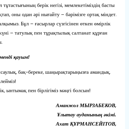
 тұтастығының берік негізі, мемлекетіміздің басты
тап, оны одан әрі нығайту – бәрімізге ортақ міндет.
халқымыз. Бұл – ғасырлар сүзгісінен өткен өмірлік
 күні – татулық пен тұрақтылық салтанат құрған
.
менді қауым!
нсаулық, бақ-береке, шаңырақтарыңызға амандық,
лейміз!
к, ынтымақ пен бірлігіміз мәңгі болсын!
Аманжол МЫРЗАБЕКОВ,
Ұлытау ауданының әкімі.
Ахат ҚҰРМАНСЕЙІТОВ,