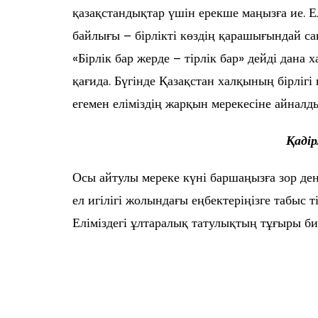
қазақстандықтар үшін ерекше маңызға ие. Ел
байлығы – бірлікті көздің қарашығындай сақ
«Бірлік бар жерде – тірлік бар» дейді дана 
қағида. Бүгінде Қазақстан халқының бірлігі
егемен еліміздің жарқын мерекесіне айналды
Қадір
Осы айтулы мереке күні баршаңызға зор де
ел игілігі жолындағы еңбектеріңізге табыс ті
Еліміздегі ұлтаралық татулықтың тұғыры биі