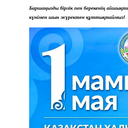
Баршаңызды бірлік пен берекенің айшықты
күнімен шын жүректен құттықтаймыз!