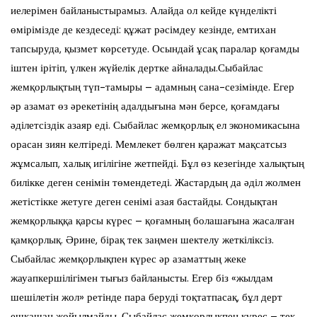
иелерімен байланыстырамыз. Алайда ол кейде күнделікті
өмірімізде де кездеседі: құжат рәсімдеу кезінде, емтихан
тапсыруда, қызмет көрсетуде. Осындай ұсақ паралар қоғамды
іштен ірітіп, үлкен жүйелік дертке айналады.Сыбайлас
жемқорлықтың түп-тамыры – адамның сана-сезімінде. Егер
әр азамат өз әрекетінің адалдығына мән берсе, қоғамдағы
әділетсіздік азаяр еді. Сыбайлас жемқорлық ел экономикасына
орасан зиян келтіреді. Мемлекет бөлген қаражат мақсатсыз
жұмсалып, халық игілігіне жетпейді. Бұл өз кезегінде халықтың
билікке деген сенімін төмендетеді. Жастардың да әділ жолмен
жетістікке жетуге деген сенімі азая бастайды. Сондықтан
жемқорлыққа қарсы күрес – қоғамның болашағына жасалған
қамқорлық. Әрине, бірақ тек заңмен шектелу жеткіліксіз.
Сыбайлас жемқорлықпен күрес әр азаматтың жеке
жауапкершілігімен тығыз байланысты. Егер біз «жылдам
шешілетін жол» ретінде пара беруді тоқтатпасақ, бұл дерт
ешқашан жойылмайды. Сыбайлас жемқорлықпен күрес – тек