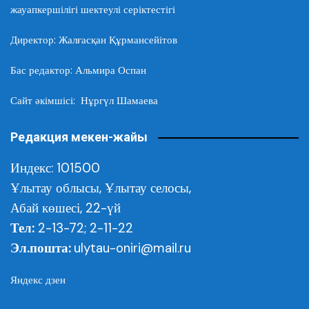
жауапкершілігі шектеулі серіктестігі
Директор: Жалғасқан Құрмансейітов
Бас редактор: Альмира Оспан
Сайт әкімшісі: Нұргүл Шамаева
Редакция мекен-жайы
Индекс: 101500
Ұлытау облысы,
Ұлытау селосы,
Абай көшесі, 22-үй
Тел:
2-13-72; 2-11-22
Эл.пошта:
ulytau-oniri@mail.ru
Яндекс дзен