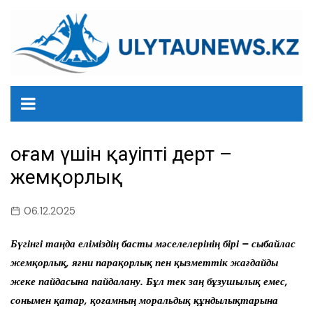
перейти
к
содержанию
Қоғам үшін қауіпті дерт –
жемқорлық
06.12.2025
Бүгінгі таңда еліміздің басты
мәселелерінің бірі – сыбайлас
жемқорлық, яғни парақорлық
пен қызметтік жағдайды
жеке
пайдасына пайдалану. Бұл тек
заң бұзушылық емес,
сонымен
қатар, қоғамның моральдық құн
дылықтарына