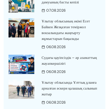
дамуының басты кепілі
07.08.2026
Ұлытау облысының әкімі Есет
Байкен Жезқазған теміржол
вокзалындағы жаңғырту
жұмыстарын бақылады
06.08.2026
Судағы қауіпсіздік – әр азаматтың
жауапкершілігі
06.08.2026
Ұлытау облысында Ұлттық ұланға
арналған әскери қалашық салынып
жатыр
06.08.2026