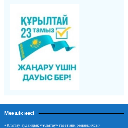
Меншік иесі
«Ұлытау аудандық «Ұлытау» газетінің редакциясы»