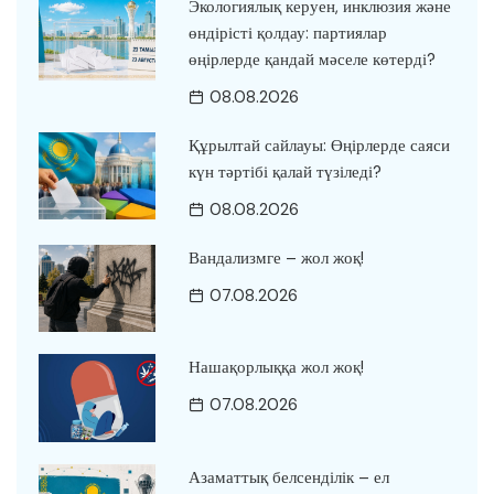
Экологиялық керуен, инклюзия және
өндірісті қолдау: партиялар
өңірлерде қандай мәселе көтерді?
08.08.2026
Құрылтай сайлауы: Өңірлерде саяси
күн тәртібі қалай түзіледі?
08.08.2026
Вандализмге – жол жоқ!
07.08.2026
Нашақорлыққа жол жоқ!
07.08.2026
Азаматтық белсенділік – ел