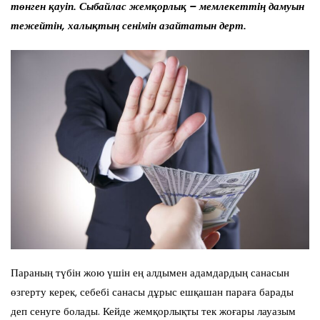
төнген қауіп. Сы
байлас жемқорлық – мемлекет
тің дамуын
тежейтін, халықтың
сенімін азайтатын дерт.
Параның түбін жою үшін ең алдымен адамдардың санасын
өзгерту керек, себебі санасы дұрыс ешқашан параға барады
деп сенуге болады. Кейде жемқорлықты тек жоғары лауазым