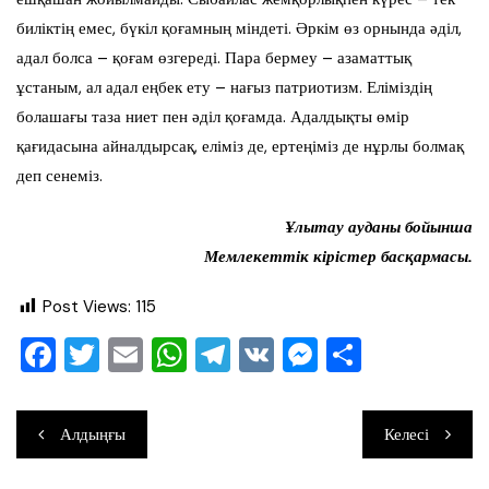
биліктің емес, бүкіл қоғамның міндеті. Әркім өз орнында әділ,
адал болса – қоғам өзгереді. Пара бермеу – азаматтық
ұстаным, ал адал еңбек ету – нағыз патриотизм. Еліміздің
болашағы таза ниет пен әділ қоғамда. Адалдықты өмір
қағидасына айналдырсақ, еліміз де, ертеңіміз де нұрлы болмақ
деп сенеміз.
Ұлытау ауданы бойынша
Мемлекеттік кірістер басқармасы.
Post Views:
115
F
T
E
W
T
V
M
О
a
wi
m
h
el
K
e
тп
c
tt
ai
at
e
ss
ра
Навигация
Алдыңғы
Келесі
e
er
l
s
gr
e
ви
по