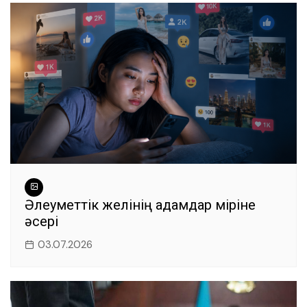
Әлеуметтік желінің адамдар өміріне
әсері
03.07.2026