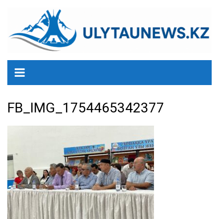
перейти
к
содержанию
FB_IMG_1754465342377