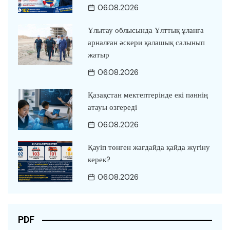
06.08.2026
Ұлытау облысында Ұлттық ұланға
арналған әскери қалашық салынып
жатыр
06.08.2026
Қазақстан мектептерінде екі пәннің
атауы өзгереді
06.08.2026
Қауіп төнген жағдайда қайда жүгіну
керек?
06.08.2026
PDF