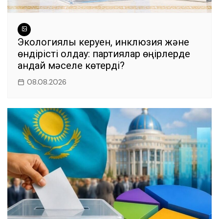
Экологиялық керуен, инклюзия және
өндірісті қолдау: партиялар өңірлерде
қандай мәселе көтерді?
08.08.2026