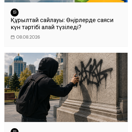
Құрылтай сайлауы: Өңірлерде саяси
күн тәртібі қалай түзіледі?
08.08.2026