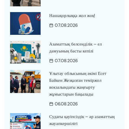
Нашақорлыққа жол жоқ!
07.08.2026
Азаматтық белсенділік – ел
дамуының басты кепілі
07.08.2026
Ұлытау облысының әкімі Есет
Байкен Жезқазған теміржол
вокзалындағы жаңғырту
жұмыстарын бақылады
06.08.2026
Судағы қауіпсіздік – әр азаматтың
жауапкершілігі