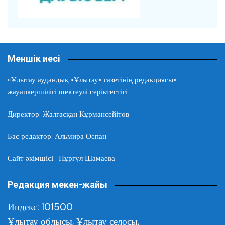
Меншік иесі
«Ұлытау аудандық «Ұлытау» газетінің редакциясы»
жауапкершілігі шектеулі серіктестігі
Директор: Жалғасқан Құрмансейітов
Бас редактор: Альмира Оспан
Сайт әкімшісі: Нұргүл Шамаева
Редакция мекен-жайы
Индекс: 101500
Ұлытау облысы,
Ұлытау селосы,