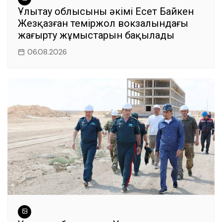
Ұлытау облысының әкімі Есет Байкен
Жезқазған теміржол вокзалындағы
жаңғырту жұмыстарын бақылады
06.08.2026