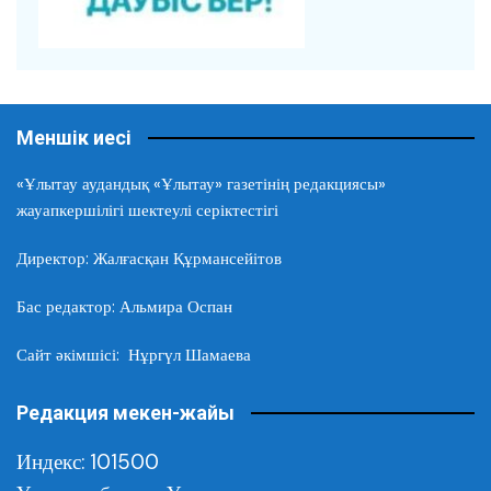
Меншік иесі
«Ұлытау аудандық «Ұлытау» газетінің редакциясы»
жауапкершілігі шектеулі серіктестігі
Директор: Жалғасқан Құрмансейітов
Бас редактор: Альмира Оспан
Сайт әкімшісі: Нұргүл Шамаева
Редакция мекен-жайы
Индекс: 101500