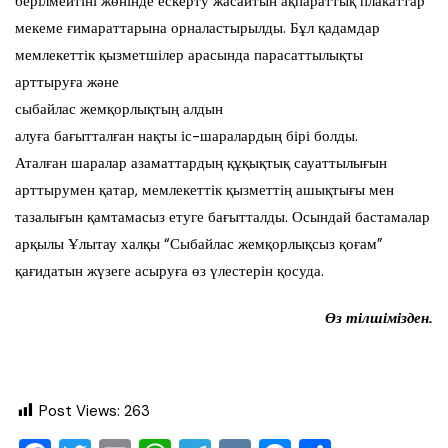
берілмейтіні жөнінде ескерту жасайтын ақпараттық плакаттар
мекеме ғимараттарына орналастырылды. Бұл қадамдар
мемлекеттік қызметшілер арасында парасаттылықты
арттыруға және
сыбайлас жемқорлықтың алдын
алуға бағытталған нақты іс-шаралардың бірі болды.
Аталған шаралар азаматтардың құқықтық сауаттылығын
арттырумен қатар, мемлекеттік қызметтің ашықтығы мен
тазалығын қамтамасыз етуге бағытталды. Осындай бастамалар
арқылы Ұлытау халқы “Сыбайлас жемқорлықсыз қоғам”
қағидатын жүзеге асыруға өз үлестерін қосуда.
Өз тілшімізден.
Post Views:
263