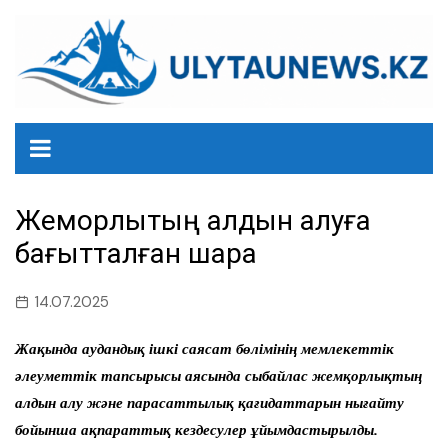
перейти
к
содержанию
Жемқорлықтың алдын алуға
бағытталған шара
14.07.2025
Жақында аудандық ішкі саясат бөлімінің мемлекеттік
әлеуметтік тапсырысы аясында сыбайлас жемқорлықтың
алдын алу және парасаттылық қағидаттарын нығайту
бойынша ақпараттық кездесулер ұйымдастырылды.