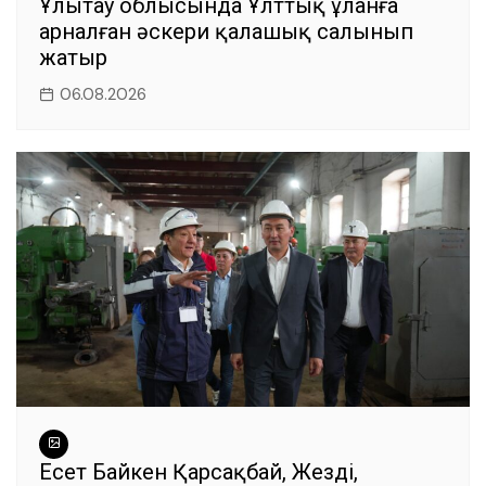
Ұлытау облысында Ұлттық ұланға
арналған әскери қалашық салынып
жатыр
06.08.2026
Есет Байкен Қарсақбай, Жезді,