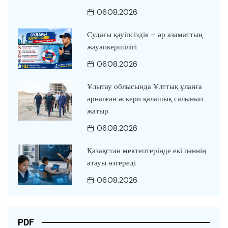
06.08.2026
Судағы қауіпсіздік – әр азаматтың
жауапкершілігі
06.08.2026
Ұлытау облысында Ұлттық ұланға
арналған әскери қалашық салынып
жатыр
06.08.2026
Қазақстан мектептерінде екі пәннің
атауы өзгереді
06.08.2026
PDF