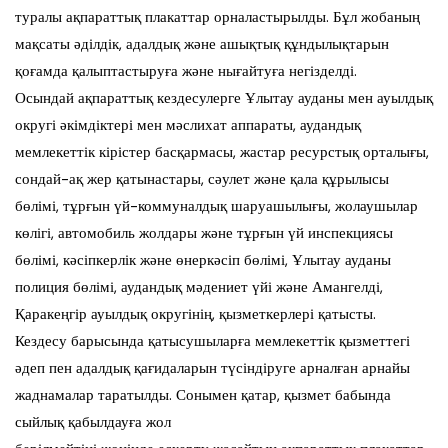
туралы ақпараттық плакаттар орналастырылды. Бұл жобаның
мақсаты әділдік, адалдық және ашықтық құндылықтарын
қоғамда қалыптастыруға және нығайтуға негізделді.
Осындай ақпараттық кездесулерге Ұлытау ауданы мен ауылдық
округі әкімдіктері мен мәслихат аппараты, аудандық
мемлекеттік кірістер басқармасы, жастар ресурстық орталығы,
сондай-ақ жер қатынастары, сәулет және қала құрылысы
бөлімі, тұрғын үй-коммуналдық шаруашылығы, жолаушылар
көлігі, автомобиль жолдары және тұрғын үй инспекциясы
бөлімі, кәсіпкерлік және өнеркәсіп бөлімі, Ұлытау ауданы
полиция бөлімі, аудандық мәдениет үйі және Амангелді,
Қаракеңгір ауылдық округінің, қызметкерлері қатысты.
Кездесу барысында қатысушыларға мемлекеттік қызметтегі
әдеп пен адалдық қағидаларын түсіндіруге арналған арнайы
жаднамалар таратылды. Сонымен қатар, қызмет бабында
сыйлық қабылдауға жол