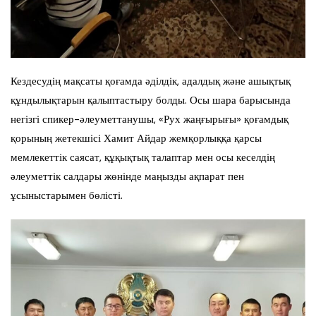
Кездесудің мақсаты қоғамда әділдік, адалдық және ашықтық
құндылықтарын қалыптастыру болды. Осы шара барысында
негізгі спикер-әлеуметтанушы, «Рух жаңғырығы» қоғамдық
қорының жетекшісі Хамит Айдар жемқорлыққа қарсы
мемлекеттік саясат, құқықтық талаптар мен осы кеселдің
әлеуметтік салдары жөнінде маңызды ақпарат пен
ұсыныстарымен бөлісті.