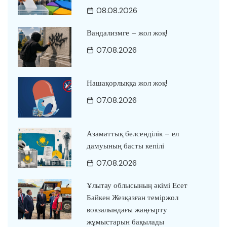
08.08.2026
Вандализмге – жол жоқ!
07.08.2026
Нашақорлыққа жол жоқ!
07.08.2026
Азаматтық белсенділік – ел
дамуының басты кепілі
07.08.2026
Ұлытау облысының әкімі Есет
Байкен Жезқазған теміржол
вокзалындағы жаңғырту
жұмыстарын бақылады