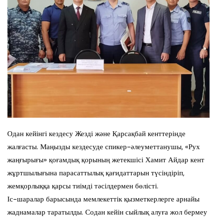
Одан кейінгі кездесу Жезді және Қарсақбай кенттерінде
жалғасты. Маңызды кездесуде спикер-әлеуметтанушы, «Рух
жаңғырығы» қоғамдық қорының жетекшісі Хамит Айдар кент
жұртшылығына парасаттылық қағидаттарын түсіндіріп,
жемқорлыққа қарсы тиімді тәсілдермен бөлісті.
Іс-шаралар барысында мемлекеттік қызметкерлерге арнайы
жаднамалар таратылды. Содан кейін сыйлық алуға жол бермеу