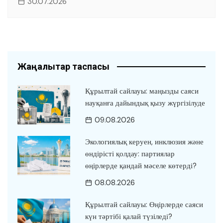
30.07.2026
Жаңалықтар таспасы
Құрылтай сайлауы: маңызды саяси
науқанға дайындық қызу жүргізілуде
09.08.2026
Экологиялық керуен, инклюзия және
өндірісті қолдау: партиялар
өңірлерде қандай мәселе көтерді?
08.08.2026
Құрылтай сайлауы: Өңірлерде саяси
күн тәртібі қалай түзіледі?