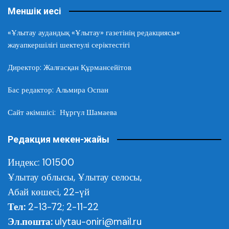
Меншік иесі
«Ұлытау аудандық «Ұлытау» газетінің редакциясы»
жауапкершілігі шектеулі серіктестігі
Директор: Жалғасқан Құрмансейітов
Бас редактор: Альмира Оспан
Сайт әкімшісі: Нұргүл Шамаева
Редакция мекен-жайы
Индекс: 101500
Ұлытау облысы,
Ұлытау селосы,
Абай көшесі, 22-үй
Тел:
2-13-72; 2-11-22
Эл.пошта:
ulytau-oniri@mail.ru