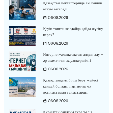
Қазақстан мектептерінде екі пәннің
атауы өзгереді
06.08.2026
Қауіп төнген жағдайда қайда жүгіну
керек?
06.08.2026
Интернет-алаяқтықтың алдын алу –
әр азаматтың жауапкершілігі
06.08.2026
Қазақстандағы білім беру жүйесі
қандай болады: партиялар өз
ұсыныстарын таныстырды
06.08.2026
Құрылтай сайлауы туралы сіз