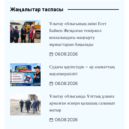
Жаңалықтар таспасы
Ұлытау облысының әкімі Есет
Байкен Жезқазған теміржол
вокзалындағы жаңғырту
жұмыстарын бақылады
06.08.2026
Судағы қауіпсіздік – әр азаматтың
жауапкершілігі
06.08.2026
Ұлытау облысында Ұлттық ұланға
арналған әскери қалашық салынып
жатыр
06.08.2026