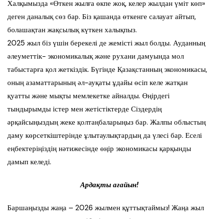
Халқымызда «Өткен жылға өкпе жоқ, келер жылдан үміт көп»
деген даналық сөз бар. Біз қашанда өткенге салауат айтып,
болашақтан жақсылық күткен халықпыз.
2025 жыл біз үшін берекелі де жемісті жыл болды. Ауданның
әлеуметтік- экономикалық және рухани дамуында мол
табыстарға қол жеткіздік. Бүгінде Қазақстанның экономикасы,
оның азаматтарының әл-ауқаты ұдайы өсіп келе жатқан
қуатты және мықты мемлекетке айналды. Өңірдегі
тындырымды істер мен жетістіктерде Сіздердің
әрқайсыңыздың жеке қолтаңбаларыңыз бар. Жалпы облыстың
даму көрсеткіштерінде ұлытаулықтардың да үлесі бар. Еселі
еңбектеріңіздің нәтижесінде өңір экономикасы қарқынды
дамып келеді.
Ардақты ағайын!
Баршаңызды жаңа – 2026 жылмен құттықтаймыз! Жаңа жыл