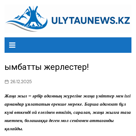
перейти
к
содержанию
Қымбатты жерлестер!
26.12.2025
Жаңа жыл – әрбір адамның жүрегіне жаңа үміттер мен ізгі
армандар ұялататын ерекше мереке. Барша адамзат бұл
күні өткенді ой елегінен өткізіп, саралап, жаңа жылға таза
ниетпен, болашаққа деген мол сеніммен аттағанды
қалайды.