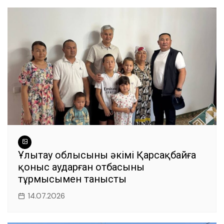
Ұлытау облысының әкімі Қарсақбайға
қоныс аударған отбасының
тұрмысымен танысты
14.07.2026