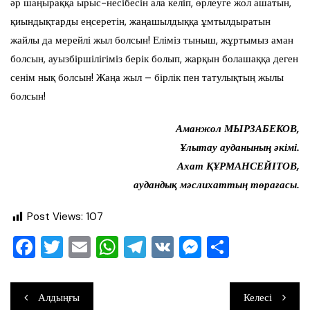
әр шаңыраққа ырыс-несібесін ала келіп, өрлеуге жол ашатын,
қиындықтарды еңсеретін, жаңашылдыққа ұмтылдыратын
жайлы да мерейлі жыл болсын! Еліміз тыныш, жұртымыз аман
болсын, ауызбіршілігіміз берік болып, жарқын болашаққа деген
сенім нық болсын! Жаңа жыл – бірлік пен татулықтың жылы
болсын!
Аманжол МЫРЗАБЕКОВ,
Ұлытау ауданының әкімі.
Ахат ҚҰРМАНСЕЙІТОВ,
аудандық мәслихаттың төрағасы.
Post Views:
107
F
T
E
W
T
V
M
О
a
wi
m
h
el
K
e
тп
c
tt
ai
at
e
ss
ра
Навигация
Алдыңғы
Келесі