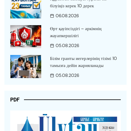
білуіңіз керек 10 дерек
06.08.2026
Өрт қауіпсіздігі – әркімнің
жауапкершілігі
05.08.2026
Білім гранты иегерлерінің тізімі 10
тамызға дейін жарияланады
05.08.2026
PDF