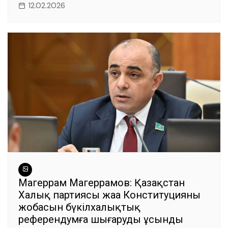
12.02.2026
Магеррам Магеррамов: Қазақстан
Халық партиясы жаңа Конституцияның
жобасын бүкілхалықтық
референдумға шығаруды ұсынды