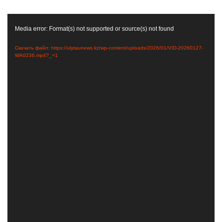
Видеоплеер
Media error: Format(s) not supported or source(s) not found
Скачать файл: https://ulytaunews.kz/wp-content/uploads/2026/01/VID-20260127-
WA0236.mp4?_=1