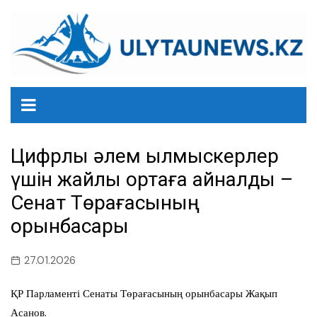
перейти
к
содержанию
Цифрлық әлем қылмыскерлер
үшін жайлы ортаға айналды –
Сенат Төрағасының
орынбасары
27.01.2026
ҚР Парламенті Сенаты Төрағасының орынбасары Жақып
Асанов.