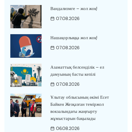
Вандализмге – жол жоқ!
07.08.2026
Нашақорлыққа жол жоқ!
07.08.2026
Азаматтық белсенділік – ел
дамуының басты кепілі
07.08.2026
Ұлытау облысының әкімі Есет
Байкен Жезқазған теміржол
вокзалындағы жаңғырту
жұмыстарын бақылады
06.08.2026