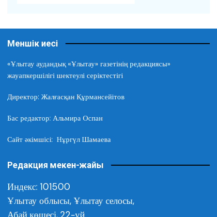
Меншік иесі
«Ұлытау аудандық «Ұлытау» газетінің редакциясы»
жауапкершілігі шектеулі серіктестігі
Директор: Жалғасқан Құрмансейітов
Бас редактор: Альмира Оспан
Сайт әкімшісі: Нұргүл Шамаева
Редакция мекен-жайы
Индекс: 101500
Ұлытау облысы,
Ұлытау селосы,
Абай көшесі, 22-үй