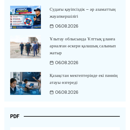
Судағы қауіпсіздік – әр азаматтың
жауапкершілігі
06.08.2026
Ұлытау облысында Ұлттық ұланға
арналған әскери қалашық салынып
жатыр
06.08.2026
Қазақстан мектептерінде екі пәннің
атауы өзгереді
06.08.2026
PDF