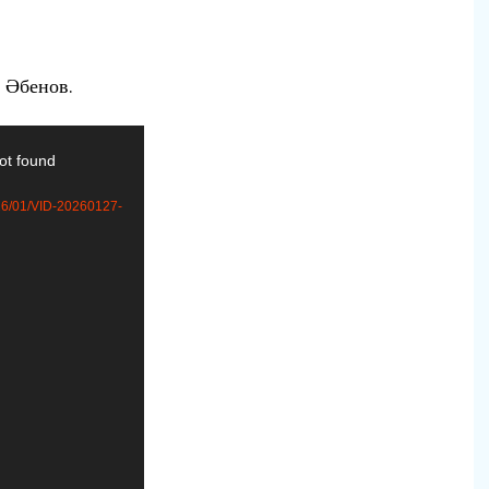
 Әбенов.
ot found
026/01/VID-20260127-