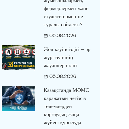
жұмысшылармен,
фермерлермен және
студенттермен не
туралы сөйлесті?
05.08.2026
Жол қауіпсіздігі – әр
жүргізушінің
жауапкершілігі
05.08.2026
Қазақстанда МӘМС
қаражатын негізсіз
төлемдерден
қорғаудың жаңа
жүйесі құрылуда