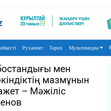
ейкесті
Руханият
Тарих
Мультимедиа
Фото
 бостандығы мен
Видео
індіктің мазмұнын
ажет – Мәжіліс
бенов