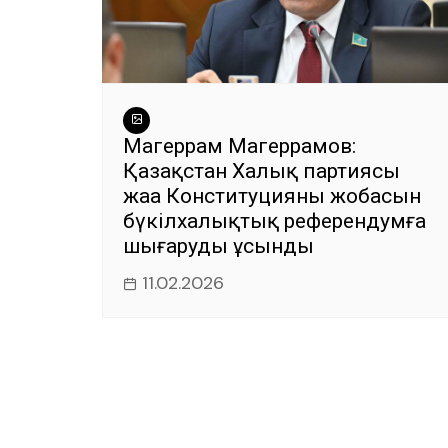
Магеррам Магеррамов:
Қазақстан Халық партиясы
жаңа Конституцияның жобасын
бүкілхалықтық референдумға
шығаруды ұсынды
11.02.2026