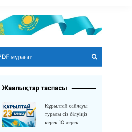
PDF мұрағат
Жаңалықтар таспасы
Құрылтай сайлауы
туралы сіз білуіңіз
керек 10 дерек