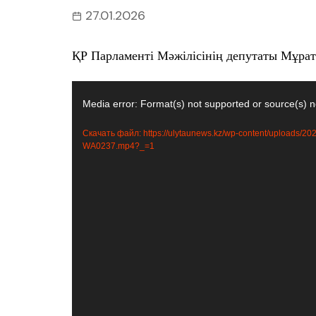
27.01.2026
ҚР Парламенті Мәжілісінің депутаты Мұрат
Видеоплеер
Media error: Format(s) not supported or source(s) n
Скачать файл: https://ulytaunews.kz/wp-content/uploads/2
WA0237.mp4?_=1