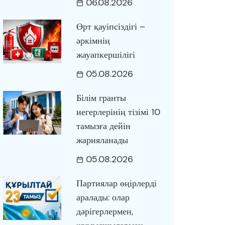
06.08.2026
Өрт қауіпсіздігі –
әркімнің
жауапкершілігі
05.08.2026
Білім гранты
иегерлерінің тізімі 10
тамызға дейін
жарияланады
05.08.2026
Партиялар өңірлерді
аралады: олар
дәрігерлермен,