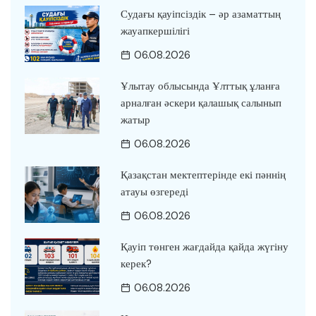
Судағы қауіпсіздік – әр азаматтың
жауапкершілігі
06.08.2026
Ұлытау облысында Ұлттық ұланға
арналған әскери қалашық салынып
жатыр
06.08.2026
Қазақстан мектептерінде екі пәннің
атауы өзгереді
06.08.2026
Қауіп төнген жағдайда қайда жүгіну
керек?
06.08.2026