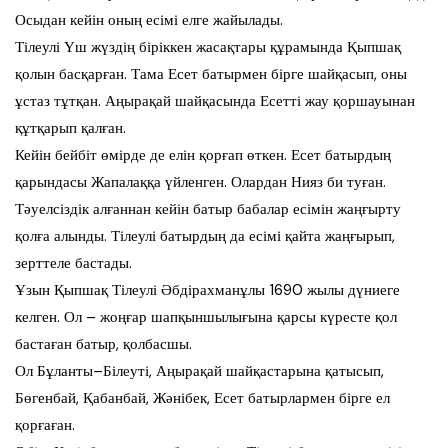
Осыдан кейін оның есімі елге жайылады.
Тілеулі Үш жүздің біріккен жасақтары құрамында Қыпшақ
қолын басқарған. Тама Есет батырмен бірге шайқасып, оны
ұстаз тұтқан. Аңырақай шайқасында Есетті жау қоршауынан
құтқарып қалған.
Кейін бейбіт өмірде де елін қорғап өткен. Есет батырдың
қарындасы Жапалаққа үйленген. Олардан Нияз би туған.
Тәуелсіздік алғаннан кейін батыр бабалар есімін жаңғырту
қолға алынды. Тілеулі батырдың да есімі қайта жаңғырып,
зерттеле бастады.
Ұзын Қыпшақ Тілеулі Әбдірахманұлы 1690 жылы дүниеге
келген. Ол – жоңғар шапқыншылығына қарсы күресте қол
бастаған батыр, қолбасшы.
Ол Бұланты–Білеуті, Аңырақай шайқастарына қатысып,
Бөгенбай, Қабанбай, Жәнібек, Есет батырлармен бірге ел
қорғаған.