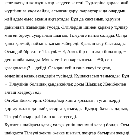
келе жатқан жолаушылар кездесе кетеді. Түрлеріне қараса жай
жүргіншіге ұқсамайды, асынған қару-жарақтары да олардың
жәй адам емес екенін аңғартады. Бұл да сақтанып, қаруын
дайындап, жақындай түседі. Әлгілердің ішінен қаракер тұлпар
мінген біреуі суырылып шығып, Тілеуліге найза салады. Ол да
қапы қалмай, найзаны қағып жібереді. Қылыштасу басталады.
Осындай бір сәтте Тілеулі: – Е, Алла, бір өзің жар бола көр, –
деп жалбарынады. Мұны естіген қарсыласы: – Әй, сен
қазақпысың? – дейді. Осыдан кейін ғана екеуі тоқтап,
өздерінің қазақ екендерін түсінеді. Құшақтасып танысады. Бұл
– Тілеулінің болашақ қандыкөйлек досы Шақшақ Жәнібекпен
алғаш кездесуі еді.
Ол Жәнібекке еріп, Әбілқайыр ханға қосылып, туған жерді
қорғау жолында шайқастарға қатысады. Қыдыр батасы дарып,
Тілеулі батыр ерлігімен көзге түседі.
Бұланты шайқасы қазақ халқы үшін шешуші кезең болды. Осы
шайқаста Тілеулі жекпе-жекке шығып, жоңғар батырын жеңеді.