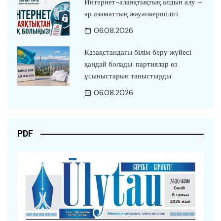
Интернет-алаяқтықтың алдын алу –
әр азаматтың жауапкершілігі
06.08.2026
Қазақстандағы білім беру жүйесі
қандай болады: партиялар өз
ұсыныстарын таныстырды
06.08.2026
PDF