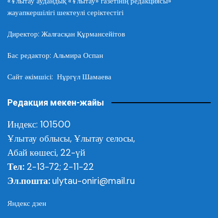
«Ұлытау аудандық «Ұлытау» газетінің редакциясы»
жауапкершілігі шектеулі серіктестігі
Директор: Жалғасқан Құрмансейітов
Бас редактор: Альмира Оспан
Сайт әкімшісі: Нұргүл Шамаева
Редакция мекен-жайы
Индекс: 101500
Ұлытау облысы,
Ұлытау селосы,
Абай көшесі, 22-үй
Тел:
2-13-72; 2-11-22
Эл.пошта:
ulytau-oniri@mail.ru
Яндекс дзен