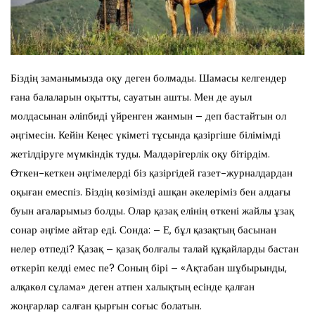
Біздің заманымызда оқу деген болмады. Шамасы келгендер
ғана балаларын оқытты, сауатын ашты. Мен де ауыл
молдасынан әліпбиді үйренген жанмын – деп бастайтын ол
әңгімесін. Кейін Кеңес үкіметі тұсында қазіргіше білімімді
жетілдіруге мүмкіндік туды. Малдәрігерлік оқу бітірдім.
Өткен-кеткен әңгімелерді біз қазіргідей газет-журналдардан
оқыған емеспіз. Біздің көзімізді ашқан әкелеріміз бен алдағы
буын ағаларымыз болды. Олар қазақ елінің өткені жайлы ұзақ
сонар әңгіме айтар еді. Сонда: – Е, бұл қазақтың басынан
нелер өтпеді? Қазақ – қазақ болғалы талай құқайларды бастан
өткеріп келді емес пе? Соның бірі – «Ақтабан шұбырынды,
алқакөл сұлама» деген атпен халықтың есінде қалған
жоңғарлар салған қырғын соғыс болатын.