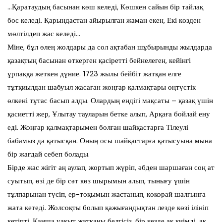
…Қаратаудың басынан көш келеді, Көшкен сайын бір тайлақ
бос келеді. Қарындастан айырылған жаман екен, Екі көзден
мөлтілдеп жас келеді…
Міне, бұл өлең жолдары да сол ақтабан шұбырынды жылдарда
қазақтың басынан өткерген қасіретті бейнелеген, кейінгі
ұрпаққа жеткен дүние. 1723 жылы бейбіт жатқан елге
тұтқиылдан шабуыл жасаған жоңғар қалмақтары оңтүстік
өлкені тұтас басып алды. Олардың ендігі мақсаты – қазақ үшін
қасиетті жер, Ұлытау тауларын бетке алып, Арқаға бойлай ену
еді. Жоңғар қалмақтарымен болған шайқастарға Тілеулі
бабамыз да қатысқан. Оның осы шайқастарға қатысуына мына
бір жағдай себеп болады.
Бірде жас жігіт аң аулап, жортып жүріп, әбден шаршаған соң ат
суытып, өзі де бір сәт көз шырымын алып, тынығу үшін
тұлпарынан түсіп, ер-тоқымын жастанып, көкорай шалғынға
жата кетеді. Жолсоқты болып қажығандықтан лезде көзі ілініп
кетіпті. Қанша уақыт жатқаны белгісіз, бір кезде ақ киімді, ақ