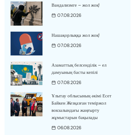
Вандализмге – жол жоқ!
07.08.2026
Нашақорлыққа жол жоқ!
07.08.2026
Азаматтық белсенділік – ел
дамуының басты кепілі
07.08.2026
Ұлытау облысының әкімі Есет
Байкен Жезқазған теміржол
вокзалындағы жаңғырту
жұмыстарын бақылады
06.08.2026