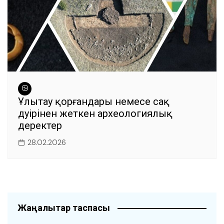
Ұлытау қорғандары немесе сақ
дәуірінен жеткен археологиялық
деректер
28.02.2026
Жаңалықтар таспасы