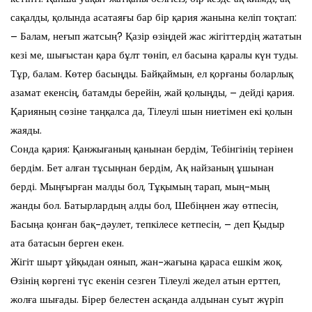
сақалды, қолында асатаяғы бар бір қария жанына келіп тоқтап:
– Балам, неғып жатсың? Қазір өзіңдей жас жігіттердің жататын
кезі ме, шығыстан қара бұлт төніп, ел басына қаралы күн туды.
Тұр, балам. Көтер басыңды. Байқаймын, ел қорғаны боларлық
азамат екенсің, батамды берейін, жай қолыңды, – дейді қария.
Қарияның сөзіне таңқалса да, Тілеулі шын ниетімен екі қолын
жаяды.
Сонда қария: Қанжығаның қанынан бердім, Тебінгінің терінен
бердім. Бет алған тұсыңнан бердім, Ақ найзаның ұшынан
берді. Мыңғырған малды бол, Тұқымың тарап, мың-мың
жанды бол. Батырлардың алды бол, Шебіңнен жау өтпесін,
Басыңа қонған бақ-дәулет, тепкілесе кетпесін, – деп Қыдыр
ата батасын берген екен.
Жігіт шырт ұйқыдан оянып, жан-жағына қараса ешкім жоқ.
Өзінің көргені түс екенін сезген Тілеулі жедел атын ерттеп,
жолға шығады. Бірер белестен асқанда алдынан суыт жүріп