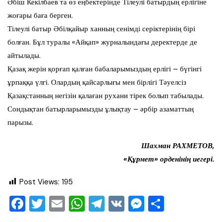
Әбіш Кекілбаев та өз еңбектерінде Тілеулі батырдың ерлігіне
жоғары баға берген.
Тілеулі батыр Әбілқайыр ханның сенімді серіктерінің бірі
болған. Бұл туралы «Айқап» журналындағы деректерде де
айтылады.
Қазақ жерін қорғап қалған бабаларымыздың ерлігі – бүгінгі
ұрпаққа үлгі. Олардың қайсарлығы мен бірлігі Тәуелсіз
Қазақстанның негізін қалаған рухани тірек болып табылады.
Сондықтан батырларымызды ұлықтау – әрбір азаматтың
парызы.
Шахман РАХМЕТОВ,
«Құрмет» орденінің иегері.
Post Views:
195
F
T
E
W
T
V
M
О
a
wi
m
h
el
K
e
тп