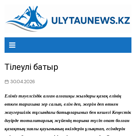
перейти
к
содержанию
Тілеулі батыр
30.04.2026
Еліміз тәуелсіздік алған алғашқы жылдары қазақ елінің
өткен тарихына зер салып, елім деп, жерім деп өткен
жаугершілік тұсындағы батырларымыз бен кешегі Кеңестік
дәуірде тоталитарлық жүйенің торына түсіп опат болған
қазақтың зиялы қауымының өкілдерін ұлықтап, есімдерін