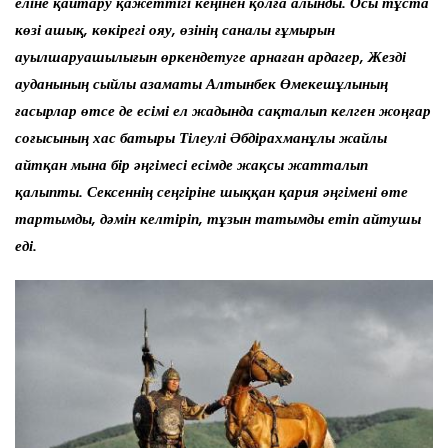
еліне қайтару қажеттігі кеңінен қолға алынды. Осы тұста
көзі ашық, көкірегі ояу, өзінің саналы ғұмырын
ауылшаруашылығын өркендетуге арнаған ардагер, Жезді
ауданының сыйлы азаматы Алтынбек Өмекешұлының
ғасырлар өтсе де есімі ел жадында сақталып келген жоңғар
соғысының хас батыры Тілеулі Әбдірахманұлы жайлы
айтқан мына бір әңгімесі есімде жақсы жатталып
қалыпты. Сексеннің сеңгіріне шыққан қария әңгімені өте
тартымды, дәмін келтіріп, тұзын татымды етіп айтушы
еді.