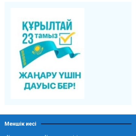
Меншік иесі