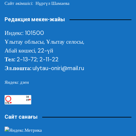
Сайт әкімшісі: Нұргүл Шамаева
Редакция мекен-жайы
Индекс: 101500
Ұлытау облысы,
Ұлытау селосы,
Абай көшесі, 22-үй
Тел:
2-13-72; 2-11-22
Эл.пошта:
ulytau-oniri@mail.ru
Яндекс дзен
Сайт санағы