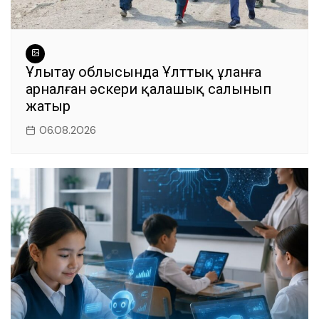
Ұлытау облысында Ұлттық ұланға
арналған әскери қалашық салынып
жатыр
06.08.2026