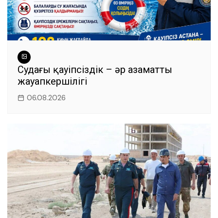
Судағы қауіпсіздік – әр азаматтың
жауапкершілігі
06.08.2026