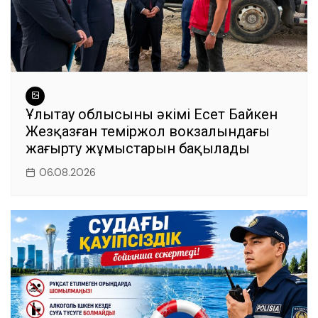
Ұлытау облысының әкімі Есет Байкен
Жезқазған теміржол вокзалындағы
жаңғырту жұмыстарын бақылады
06.08.2026