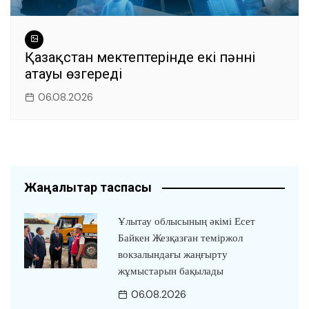
Қазақстан мектептерінде екі пәннің
атауы өзгереді
06.08.2026
Жаңалықтар таспасы
Ұлытау облысының әкімі Есет
Байкен Жезқазған теміржол
вокзалындағы жаңғырту
жұмыстарын бақылады
06.08.2026