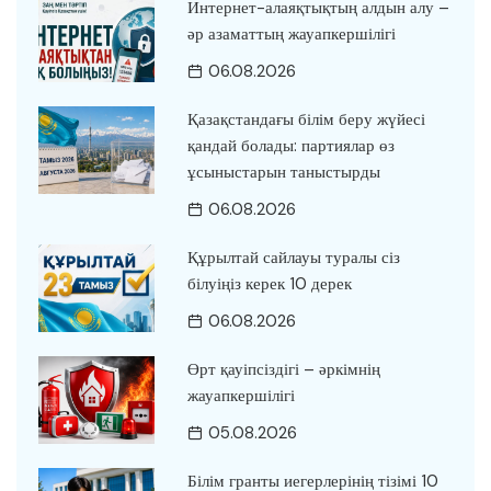
Интернет-алаяқтықтың алдын алу –
әр азаматтың жауапкершілігі
06.08.2026
Қазақстандағы білім беру жүйесі
қандай болады: партиялар өз
ұсыныстарын таныстырды
06.08.2026
Құрылтай сайлауы туралы сіз
білуіңіз керек 10 дерек
06.08.2026
Өрт қауіпсіздігі – әркімнің
жауапкершілігі
05.08.2026
Білім гранты иегерлерінің тізімі 10