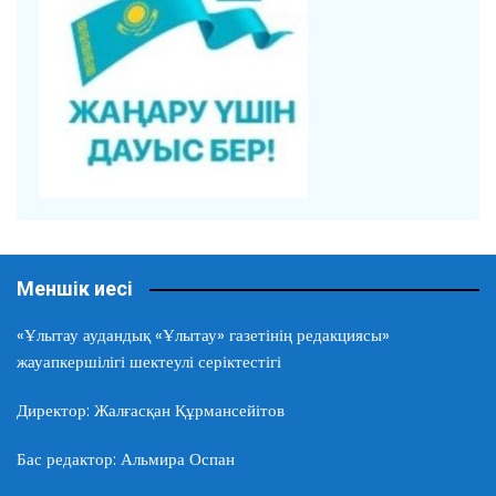
Меншік иесі
«Ұлытау аудандық «Ұлытау» газетінің редакциясы»
жауапкершілігі шектеулі серіктестігі
Директор: Жалғасқан Құрмансейітов
Бас редактор: Альмира Оспан