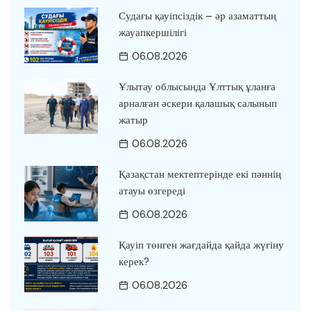
Судағы қауіпсіздік – әр азаматтың
жауапкершілігі
06.08.2026
Ұлытау облысында Ұлттық ұланға
арналған әскери қалашық салынып
жатыр
06.08.2026
Қазақстан мектептерінде екі пәннің
атауы өзгереді
06.08.2026
Қауіп төнген жағдайда қайда жүгіну
керек?
06.08.2026