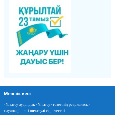
Меншік иесі
«Ұлытау аудандық «Ұлытау» газетінің редакциясы»
жауапкершілігі шектеулі серіктестігі