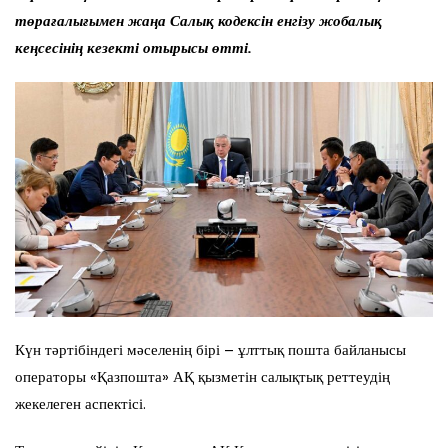
төрағалығымен жаңа Салық кодексін енгізу жобалық
кеңсесінің кезекті отырысы өтті.
Күн тәртібіндегі мәселенің бірі – ұлттық пошта байланысы
операторы «Қазпошта» АҚ қызметін салықтық реттеудің
жекелеген аспектісі.