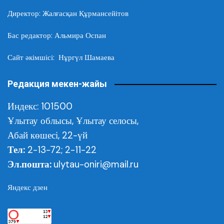
Директор: Жалғасқан Құрмансейітов
Бас редактор: Альмира Оспан
Сайт әкімшісі: Нұргүл Шамаева
Редакция мекен-жайы
Индекс: 101500
Ұлытау облысы,
Ұлытау селосы,
Абай көшесі, 22-үй
Тел:
2-13-72; 2-11-22
Эл.пошта:
ulytau-oniri@mail.ru
Яндекс дзен