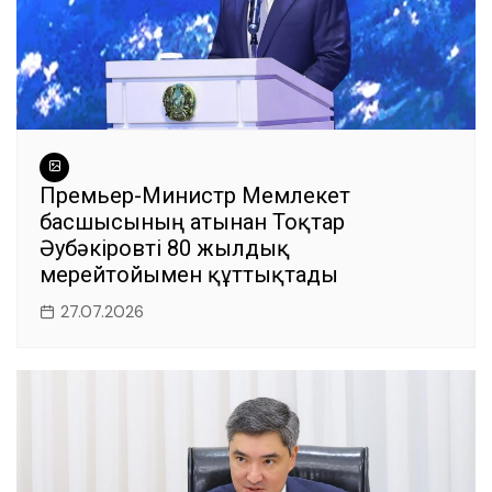
Премьер-Министр Мемлекет
басшысының атынан Тоқтар
Әубәкіровті 80 жылдық
мерейтойымен құттықтады
27.07.2026