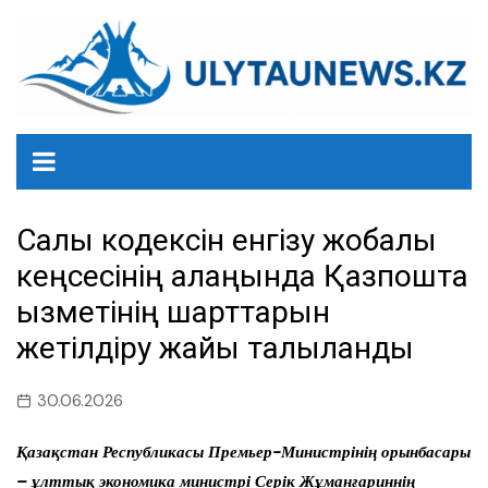
перейти
к
содержанию
Салық кодексін енгізу жобалық
кеңсесінің алаңында Қазпошта
қызметінің шарттарын
жетілдіру жайы талқыланды
30.06.2026
Қазақстан Республикасы Премьер-Министрінің орынбасары
– ұлттық экономика министрі Серік Жұманғариннің