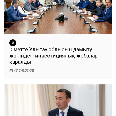
Үкіметте Ұлытау облысын дамыту
жөніндегі инвестициялық жобалар
қаралды
01.08.2026