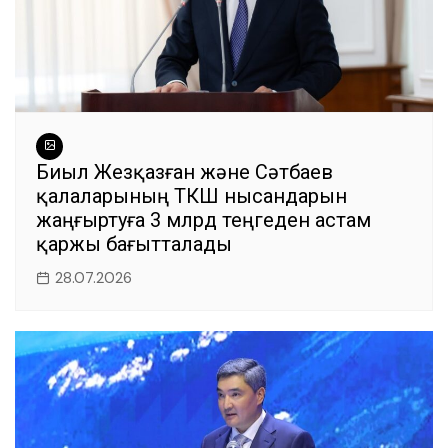
Биыл Жезқазған және Сәтбаев
қалаларының ТКШ нысандарын
жаңғыртуға 3 млрд теңгеден астам
қаржы бағытталады
28.07.2026