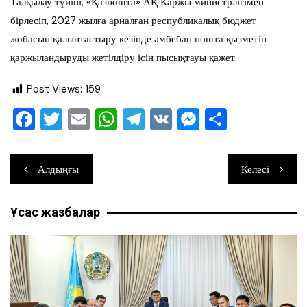
Талқылау түйіні, «Қазпошта» АҚ Қаржы министрлігімен
бірлесіп, 2027 жылға арналған республикалық бюджет
жобасын қалыптастыру кезінде әмбебап пошта қызметін
қаржыландыруды жетілдіру ісін пысықтауы қажет.
Post Views:
159
F
T
E
W
T
V
M
О
a
wi
m
h
el
K
e
тп
c
tt
ai
at
e
ss
ра
Навигация
Алдыңғы
Келесі
e
er
l
s
gr
e
ви
по
b
A
a
n
ть
Ұқсас жазбалар
записям
o
p
m
g
o
p
er
k