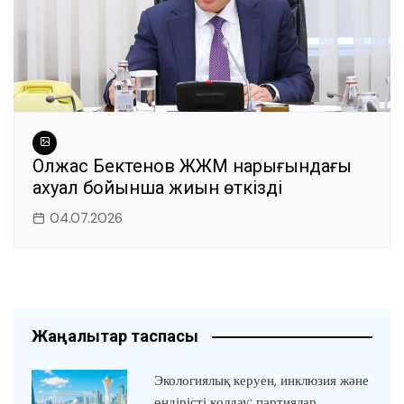
Олжас Бектенов ЖЖМ нарығындағы
ахуал бойынша жиын өткізді
04.07.2026
Жаңалықтар таспасы
Экологиялық керуен, инклюзия және
өндірісті қолдау: партиялар