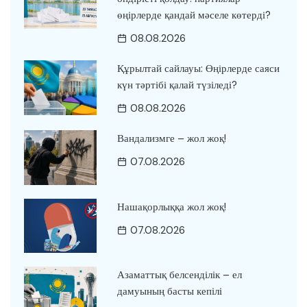
өңірлерде қандай мәселе көтерді?
08.08.2026
Құрылтай сайлауы: Өңірлерде саяси
күн тәртібі қалай түзіледі?
08.08.2026
Вандализмге – жол жоқ!
07.08.2026
Нашақорлыққа жол жоқ!
07.08.2026
Азаматтық белсенділік – ел
дамуының басты кепілі