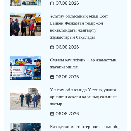
07.08.2026
Ұлытау облысының әкімі Есет
Байкен Жезқазған теміржол
вокзалындағы жаңғырту
жұмыстарын бақылады
06.08.2026
Судағы қауіпсіздік – әр азаматтың
жауапкершілігі
06.08.2026
Ұлытау облысында Ұлттық ұланға
арналған әскери қалашық салынып
жатыр
06.08.2026
Қазақстан мектептерінде екі пәннің