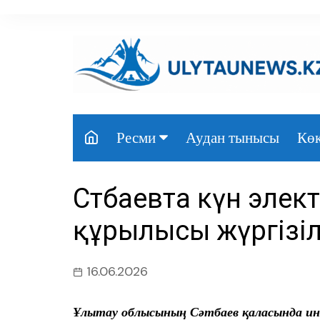
перейти
к
содержанию
Аудан тынысы
Көк
Ресми
Президент
Сәтбаевта күн эле
Үкімет
құрылысы жүргізі
Парламент
Облыс әкімдігі
16.06.2026
Өңір басшылығы
Ұлытау облысының Сәтбаев қаласында ин