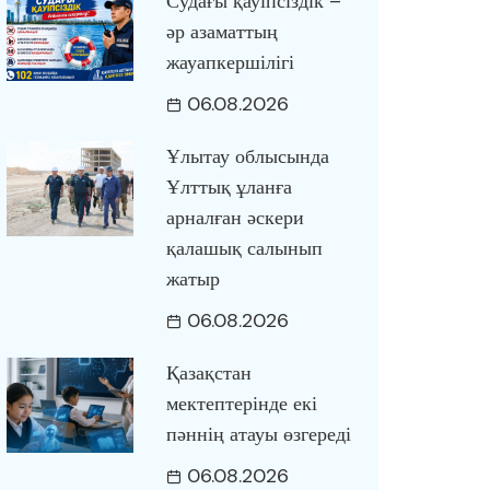
Судағы қауіпсіздік –
әр азаматтың
жауапкершілігі
06.08.2026
Ұлытау облысында
Ұлттық ұланға
арналған әскери
қалашық салынып
жатыр
06.08.2026
Қазақстан
мектептерінде екі
пәннің атауы өзгереді
06.08.2026