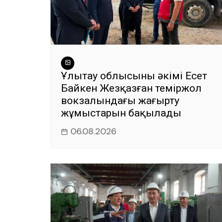
Ұлытау облысының әкімі Есет
Байкен Жезқазған теміржол
вокзалындағы жаңғырту
жұмыстарын бақылады
06.08.2026