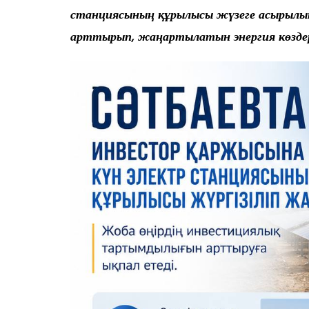
станциясының құрылысы жүзеге асырылып
арттырып, жаңартылатын энергия көздері