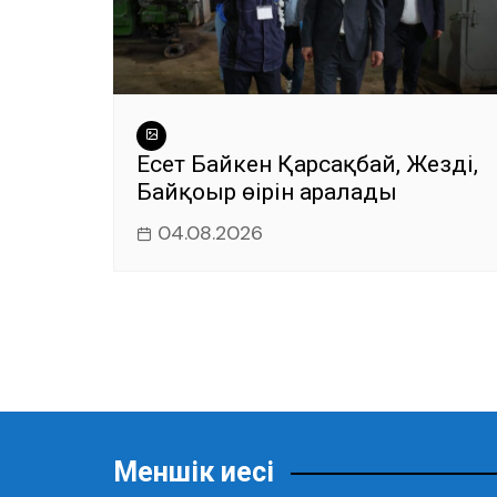
Есет Байкен Қарсақбай, Жезді,
Байқоңыр өңірін аралады
04.08.2026
Меншік иесі