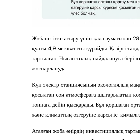
Жобаны іске асыру үшін қала аумағынан 28 
қуаты 4,9 мегаваттты құрайды. Қазіргі та
тартылған. Нысан толық пайдалануға беріл
жоспарлануда.
Күн электр станциясының экологиялық маңы
қосылған соң атмосфераға шығарылатын кө
тоннаға дейін қысқарады. Бұл қоршаған орт
және климаттың өзгеруіне қарсы іс-қимылғ
Аталған жоба өңірдің инвестициялық тарт