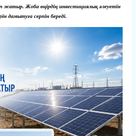
 жатыр. Жоба өңірдің инвестициялық әлеуетін
н дамытуға серпін береді.