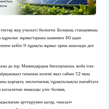
гектар жер учаскесі бөлінген. Болашақ станцияның
ңда құрылыс жұмыстарына шамамен 30 адам
геннен кейін 11 тұрақты жұмыс орны ашылады деп
зы да зор. Мамандардың бағалауынша, жоба іске
мірқышқыл газының көлемі жыл сайын 7,2 мың
аны қорғауға, экологиялық тұрақтылықты нығайтуға
а қосылатын маңызды үлес болмақ.
ымдылығын арттырумен қатар, «жасыл»