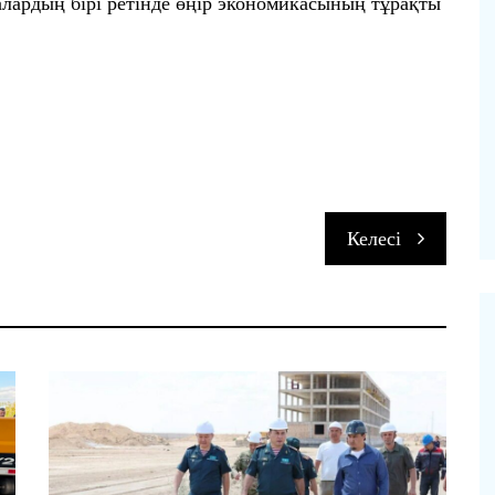
алардың бірі ретінде өңір экономикасының тұрақты
п
Келесі
и