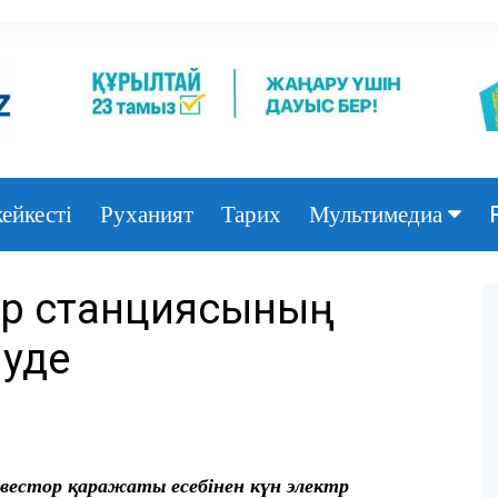
ейкесті
Руханият
Тарих
Мультимедиа
Фото
ктр станциясының
Видео
луде
вестор қаражаты есебінен күн электр