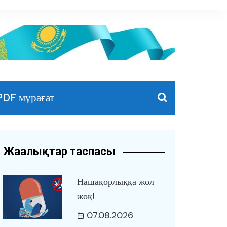
PDF мұрағат
Жаңалықтар таспасы
Нашақорлыққа жол
жоқ!
07.08.2026