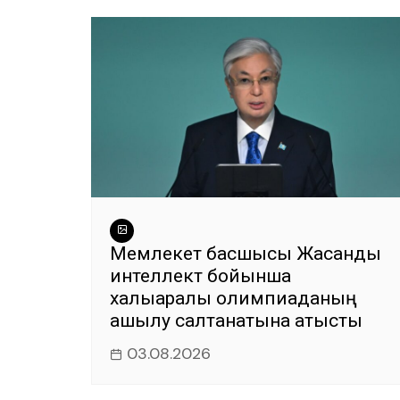
o
p
er
k
Мемлекет басшысы Жасанды
интеллект бойынша
халықаралық олимпиаданың
ашылу салтанатына қатысты
03.08.2026