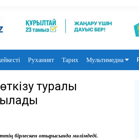
ейкесті
Руханият
Тарих
Мультимедиа
Фото
өткізу туралы
Видео
йылады
тің бірлескен отырысында мәлімдеді.