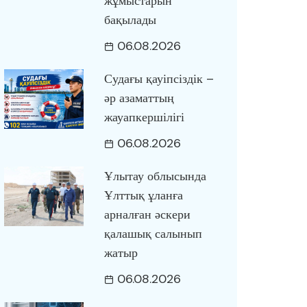
жұмыстарын
бақылады
06.08.2026
Судағы қауіпсіздік –
әр азаматтың
жауапкершілігі
06.08.2026
Ұлытау облысында
Ұлттық ұланға
арналған әскери
қалашық салынып
жатыр
06.08.2026