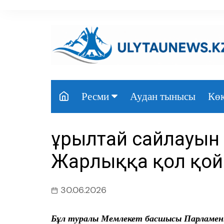
перейти
к
содержанию
Аудан тынысы
Көк
Ресми
Президент
Құрылтай сайлауын 
Үкімет
Жарлыққа қол қо
Парламент
Облыс әкімдігі
30.06.2026
Өңір басшылығы
Бұл туралы Мемлекет басшысы Парламент