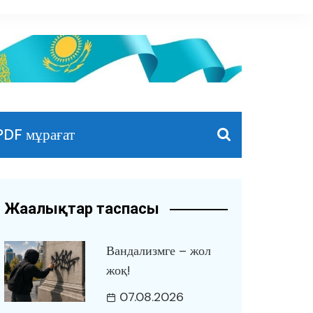
PDF мұрағат
Жаңалықтар таспасы
Вандализмге – жол
жоқ!
07.08.2026