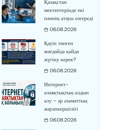
Қазақстан
мектептерінде екі
пәннің атауы өзгереді
06.08.2026
Қауіп төнген
жағдайда қайда
жүгіну керек?
06.08.2026
Интернет-
алаяқтықтың алдын
алу – әр азаматтың
жауапкершілігі
06.08.2026