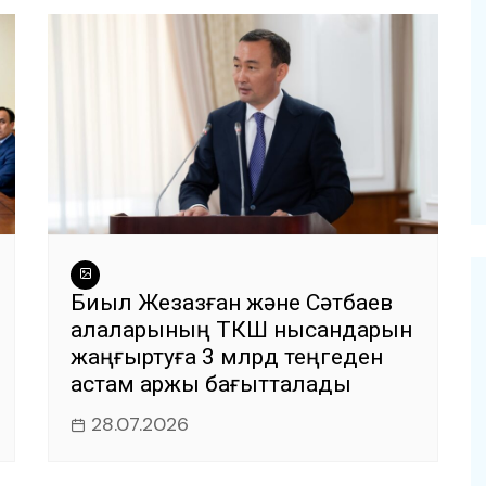
Биыл Жезқазған және Сәтбаев
қалаларының ТКШ нысандарын
жаңғыртуға 3 млрд теңгеден
астам қаржы бағытталады
28.07.2026