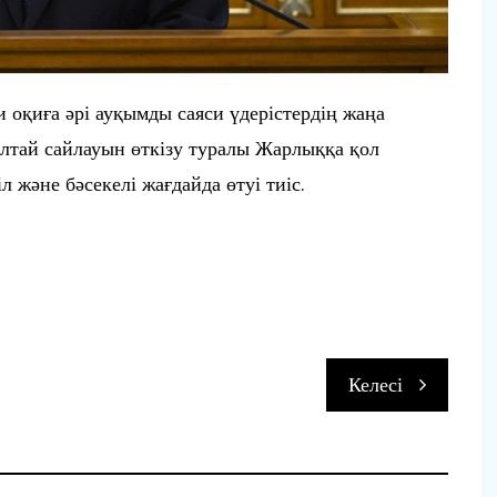
 оқиға әрі ауқымды саяси үдерістердің жаңа
лтай сайлауын өткізу туралы Жарлыққа қол
 және бәсекелі жағдайда өтуі тиіс.
п
Келесі
и