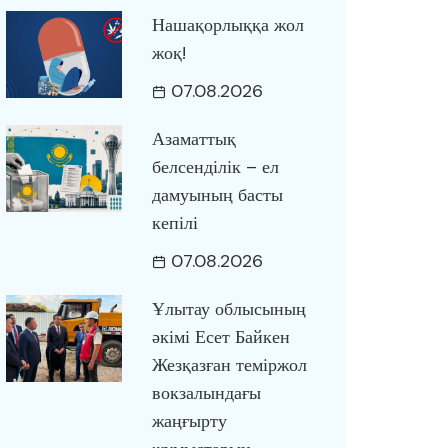
Нашақорлыққа жол
жоқ!
07.08.2026
Азаматтық
белсенділік – ел
дамуының басты
кепілі
07.08.2026
Ұлытау облысының
әкімі Есет Байкен
Жезқазған теміржол
вокзалындағы
жаңғырту