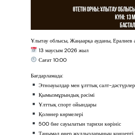
Ұлытау облысы, Жаңаарқа ауданы, Ералиев
13 маусым 2026 жыл
Сағат 10:00
Бағдарламада:
Этноауылдар мен ұлттық салт-дәстүрлер
Қымызмұрындық рәсімі
Ұлттық спорт ойындары
Қолөнер көрмелері
500 бие сауылатын тарихи көрініс
Танымал өнер жұлдыздарының концерті