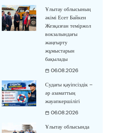
Ұлытау облысының
әкімі Есет Байкен
Жезқазған теміржол
вокзалындағы
жаңғырту
жұмыстарын
бақылады
06.08.2026
Судағы қауіпсіздік –
әр азаматтың
жауапкершілігі
06.08.2026
Ұлытау облысында