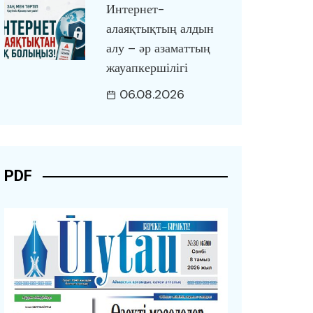
Интернет-
алаяқтықтың алдын
алу – әр азаматтың
жауапкершілігі
06.08.2026
PDF