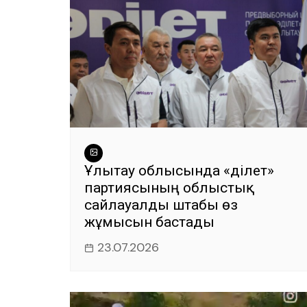
k
Ұлытау облысында «Әділет»
партиясының облыстық
сайлауалды штабы өз
жұмысын бастады
23.07.2026