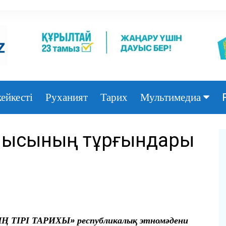
ейкесті
Руханият
Тарих
Мультимедиа
Фото
блысының тұрғындары
Видео
 ТІРІ ТАРИХЫ» республикалық этномәдени