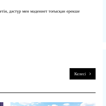
тін, дәстүр мен мәдениет тоғысқан ерекше
п
Келесі
и