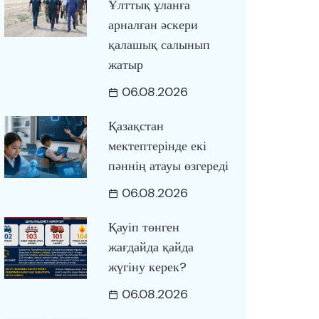
Ұлттық ұланға
арналған әскери
қалашық салынып
жатыр
06.08.2026
Қазақстан
мектептерінде екі
пәннің атауы өзгереді
06.08.2026
Қауіп төнген
жағдайда қайда
жүгіну керек?
06.08.2026