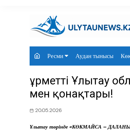
перейти
к
содержанию
Аудан тынысы
Көк
Ресми
Президент
Құрметті Ұлытау о
Үкімет
мен қонақтары!
Парламент
Облыс әкімдігі
20.05.2026
Өңір басшылығы
Ұлытау төрінде «КӨКМАЙСА – ДАЛАНЫҢ