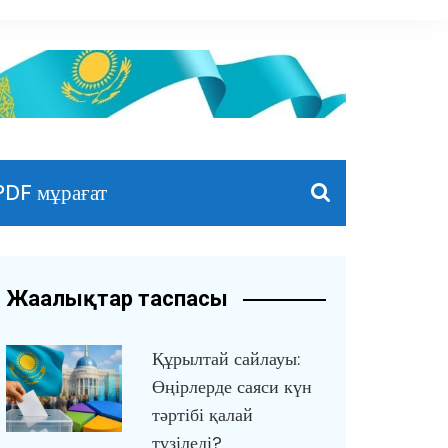
PDF мұрағат
Жаңалықтар таспасы
Құрылтай сайлауы:
Өңірлерде саяси күн
тәртібі қалай
түзіледі?