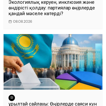
Экологиялық керуен, инклюзия және
өндірісті қолдау: партиялар өңірлерде
қандай мәселе көтерді?
08.08.2026
Құрылтай сайлауы: Өңірлерде саяси күн