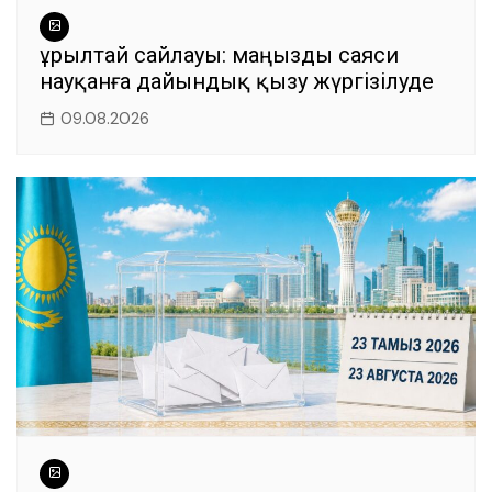
Құрылтай сайлауы: маңызды саяси
науқанға дайындық қызу жүргізілуде
09.08.2026