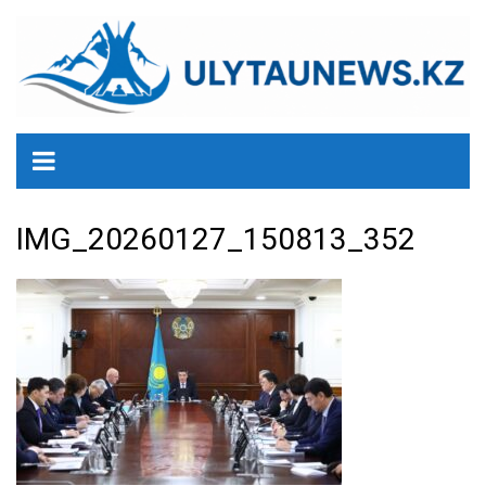
перейти
к
содержанию
IMG_20260127_150813_352