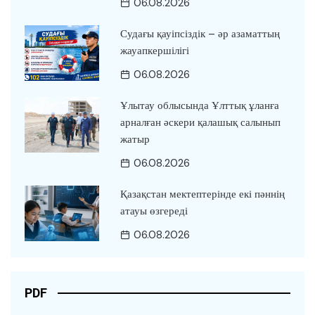
06.08.2026
Судағы қауіпсіздік – әр азаматтың
жауапкершілігі
06.08.2026
Ұлытау облысында Ұлттық ұланға
арналған әскери қалашық салынып
жатыр
06.08.2026
Қазақстан мектептерінде екі пәннің
атауы өзгереді
06.08.2026
PDF