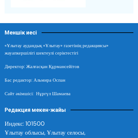
Меншік иесі
«Ұлытау аудандық «Ұлытау» газетінің редакциясы»
жауапкершілігі шектеулі серіктестігі
Директор: Жалғасқан Құрмансейітов
Бас редактор: Альмира Оспан
Сайт әкімшісі: Нұргүл Шамаева
Редакция мекен-жайы
Индекс: 101500
Ұлытау облысы,
Ұлытау селосы,