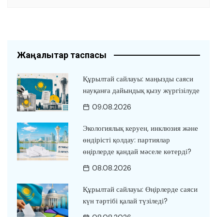
Жаңалықтар таспасы
Құрылтай сайлауы: маңызды саяси
науқанға дайындық қызу жүргізілуде
09.08.2026
Экологиялық керуен, инклюзия және
өндірісті қолдау: партиялар
өңірлерде қандай мәселе көтерді?
08.08.2026
Құрылтай сайлауы: Өңірлерде саяси
күн тәртібі қалай түзіледі?