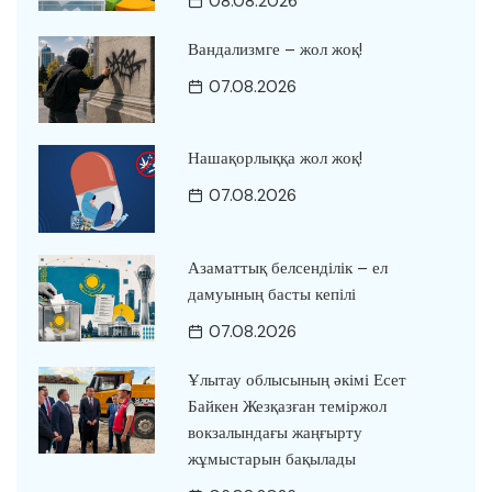
08.08.2026
Вандализмге – жол жоқ!
07.08.2026
Нашақорлыққа жол жоқ!
07.08.2026
Азаматтық белсенділік – ел
дамуының басты кепілі
07.08.2026
Ұлытау облысының әкімі Есет
Байкен Жезқазған теміржол
вокзалындағы жаңғырту
жұмыстарын бақылады