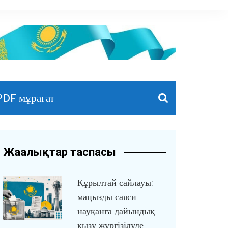
PDF мұрағат
Жаңалықтар таспасы
Құрылтай сайлауы:
маңызды саяси
науқанға дайындық
қызу жүргізілуде