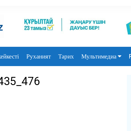
ейкесті
Руханият
Тарих
Мультимедиа
Фото
435_476
Видео