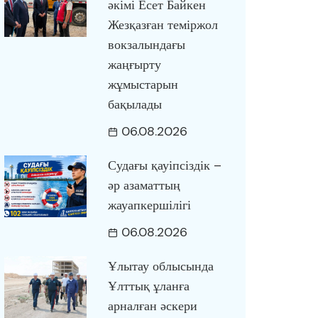
әкімі Есет Байкен
Жезқазған теміржол
вокзалындағы
жаңғырту
жұмыстарын
бақылады
06.08.2026
Судағы қауіпсіздік –
әр азаматтың
жауапкершілігі
06.08.2026
Ұлытау облысында
Ұлттық ұланға
арналған әскери