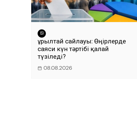
Құрылтай сайлауы: Өңірлерде
саяси күн тәртібі қалай
түзіледі?
08.08.2026