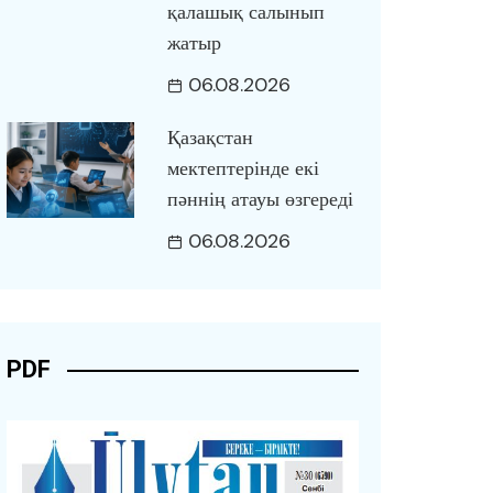
қалашық салынып
жатыр
06.08.2026
Қазақстан
мектептерінде екі
пәннің атауы өзгереді
06.08.2026
PDF