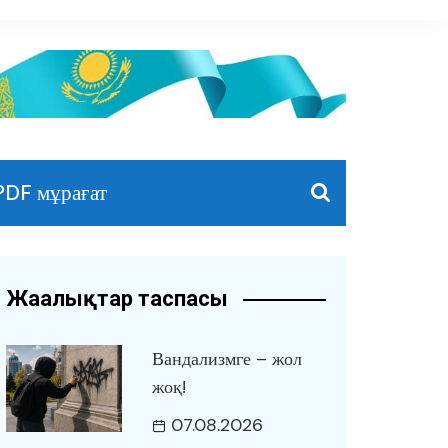
PDF мұрағат
Жаңалықтар таспасы
Вандализмге – жол
жоқ!
07.08.2026