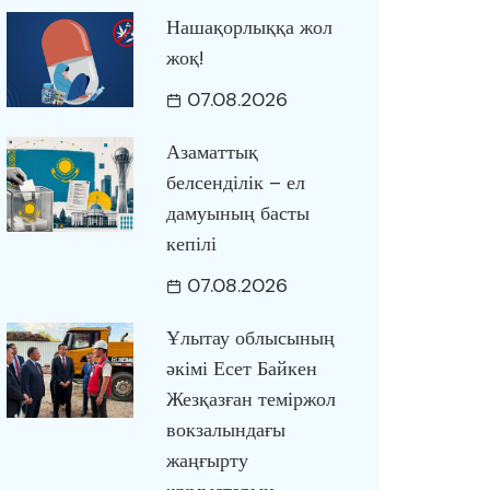
Нашақорлыққа жол
жоқ!
07.08.2026
Азаматтық
белсенділік – ел
дамуының басты
кепілі
07.08.2026
Ұлытау облысының
әкімі Есет Байкен
Жезқазған теміржол
вокзалындағы
жаңғырту