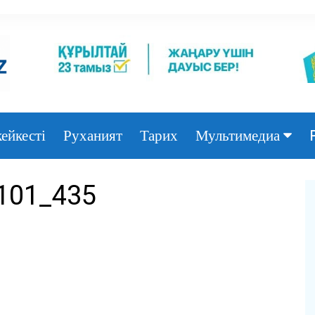
ейкесті
Руханият
Тарих
Мультимедиа
Фото
101_435
Видео