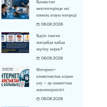
Қазақстан
мектептерінде екі
пәннің атауы өзгереді
06.08.2026
Қауіп төнген
жағдайда қайда
жүгіну керек?
06.08.2026
Интернет-
алаяқтықтың алдын
алу – әр азаматтың
жауапкершілігі
06.08.2026