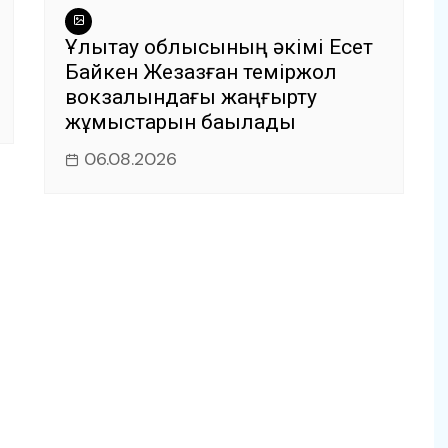
Ұлытау облысының әкімі Есет
Байкен Жезқазған теміржол
вокзалындағы жаңғырту
жұмыстарын бақылады
06.08.2026