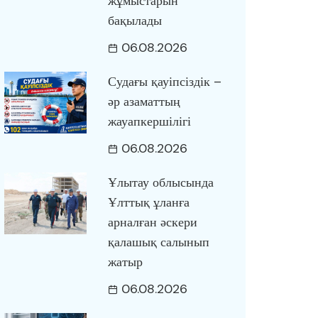
жұмыстарын
бақылады
06.08.2026
Судағы қауіпсіздік –
әр азаматтың
жауапкершілігі
06.08.2026
Ұлытау облысында
Ұлттық ұланға
арналған әскери
қалашық салынып
жатыр
06.08.2026