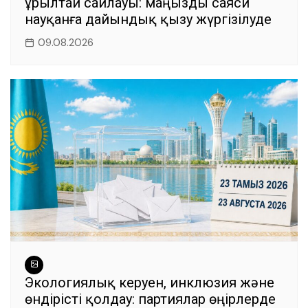
Құрылтай сайлауы: маңызды саяси
науқанға дайындық қызу жүргізілуде
09.08.2026
Экологиялық керуен, инклюзия және
өндірісті қолдау: партиялар өңірлерде