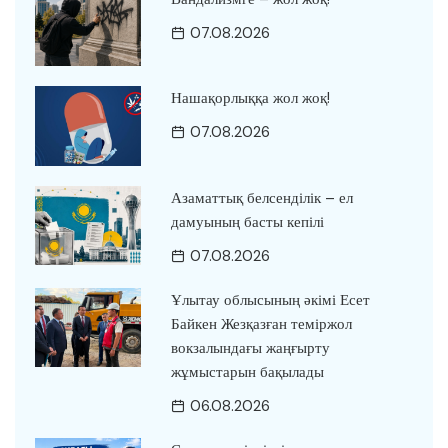
07.08.2026
Нашақорлыққа жол жоқ!
07.08.2026
Азаматтық белсенділік – ел
дамуының басты кепілі
07.08.2026
Ұлытау облысының әкімі Есет
Байкен Жезқазған теміржол
вокзалындағы жаңғырту
жұмыстарын бақылады
06.08.2026