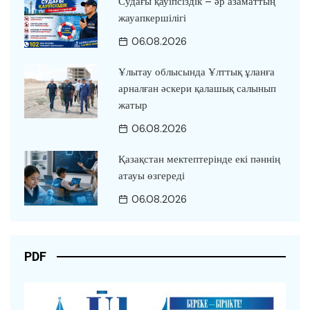
Судағы қауіпсіздік – әр азаматтың
жауапкершілігі
06.08.2026
Ұлытау облысында Ұлттық ұланға
арналған әскери қалашық салынып
жатыр
06.08.2026
Қазақстан мектептерінде екі пәннің
атауы өзгереді
06.08.2026
PDF