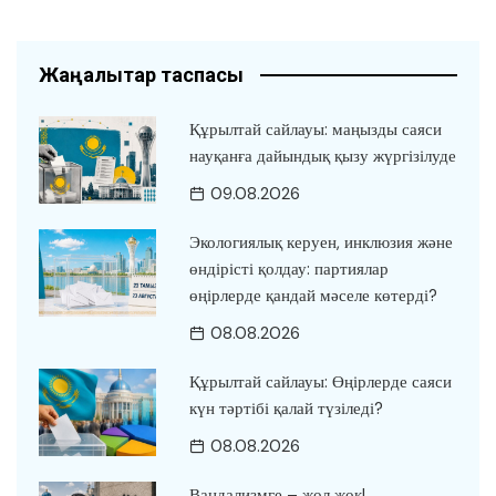
Жаңалықтар таспасы
Құрылтай сайлауы: маңызды саяси
науқанға дайындық қызу жүргізілуде
09.08.2026
Экологиялық керуен, инклюзия және
өндірісті қолдау: партиялар
өңірлерде қандай мәселе көтерді?
08.08.2026
Құрылтай сайлауы: Өңірлерде саяси
күн тәртібі қалай түзіледі?
08.08.2026
Вандализмге – жол жоқ!