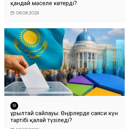
қандай мәселе көтерді?
08.08.2026
Құрылтай сайлауы: Өңірлерде саяси күн
тәртібі қалай түзіледі?