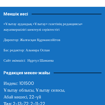
Меншік иесі
«Ұлытау аудандық «Ұлытау» газетінің редакциясы»
жауапкершілігі шектеулі серіктестігі
Директор: Жалғасқан Құрмансейітов
Бас редактор: Альмира Оспан
Сайт әкімшісі: Нұргүл Шамаева
Редакция мекен-жайы
Индекс: 101500
Ұлытау облысы,
Ұлытау селосы,
Абай көшесі, 22-үй
Тел:
2-13-72; 2-11-22