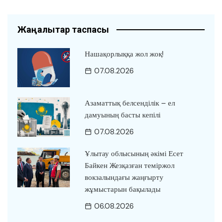
Жаңалықтар таспасы
Нашақорлыққа жол жоқ!
07.08.2026
Азаматтық белсенділік – ел
дамуының басты кепілі
07.08.2026
Ұлытау облысының әкімі Есет
Байкен Жезқазған теміржол
вокзалындағы жаңғырту
жұмыстарын бақылады
06.08.2026