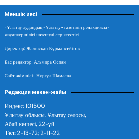
Меншік иесі
«Ұлытау аудандық «Ұлытау» газетінің редакциясы»
жауапкершілігі шектеулі серіктестігі
Директор: Жалғасқан Құрмансейітов
Бас редактор: Альмира Оспан
Сайт әкімшісі: Нұргүл Шамаева
Редакция мекен-жайы
Индекс: 101500
Ұлытау облысы,
Ұлытау селосы,
Абай көшесі, 22-үй
Тел:
2-13-72; 2-11-22