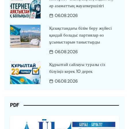
әр азаматтың жауапкершілігі
06.08.2026
Қазақстандағы білім беру жүйесі
қандай болады: партиялар өз
ұсыныстарын таныстырды
06.08.2026
Құрылтай сайлауы туралы сіз
білуіңіз керек 10 дерек
06.08.2026
PDF