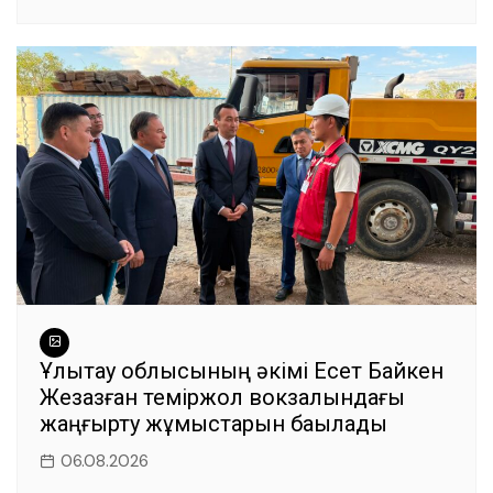
Ұлытау облысының әкімі Есет Байкен
Жезқазған теміржол вокзалындағы
жаңғырту жұмыстарын бақылады
06.08.2026