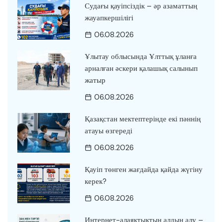
Судағы қауіпсіздік – әр азаматтың
жауапкершілігі
06.08.2026
Ұлытау облысында Ұлттық ұланға
арналған әскери қалашық салынып
жатыр
06.08.2026
Қазақстан мектептерінде екі пәннің
атауы өзгереді
06.08.2026
Қауіп төнген жағдайда қайда жүгіну
керек?
06.08.2026
Интернет-алаяқтықтың алдын алу –