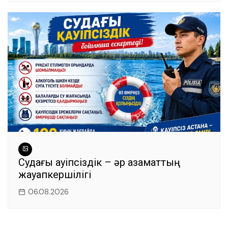
Судағы қауіпсіздік – әр азаматтың
жауапкершілігі
06.08.2026