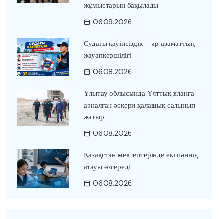
жұмыстарын бақылады
06.08.2026
Судағы қауіпсіздік – әр азаматтың
жауапкершілігі
06.08.2026
Ұлытау облысында Ұлттық ұланға
арналған әскери қалашық салынып
жатыр
06.08.2026
Қазақстан мектептерінде екі пәннің
атауы өзгереді
06.08.2026