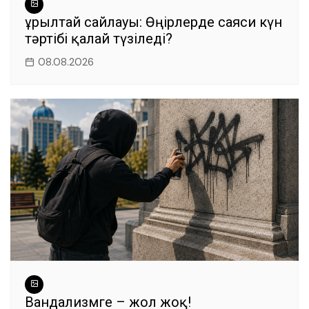
Құрылтай сайлауы: Өңірлерде саяси күн
тәртібі қалай түзіледі?
08.08.2026
Вандализмге – жол жоқ!