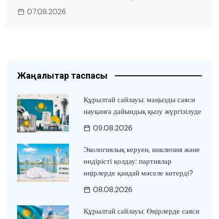
07.08.2026
Жаңалықтар таспасы
Құрылтай сайлауы: маңызды саяси
науқанға дайындық қызу жүргізілуде
09.08.2026
Экологиялық керуен, инклюзия және
өндірісті қолдау: партиялар
өңірлерде қандай мәселе көтерді?
08.08.2026
Құрылтай сайлауы: Өңірлерде саяси