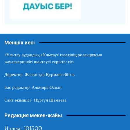
Меншік иесі
«Ұлытау аудандық «Ұлытау» газетінің редакциясы»
жауапкершілігі шектеулі серіктестігі
Директор: Жалғасқан Құрмансейітов
Бас редактор: Альмира Оспан
Сайт әкімшісі: Нұргүл Шамаева
Редакция мекен-жайы
Индекс: 101500