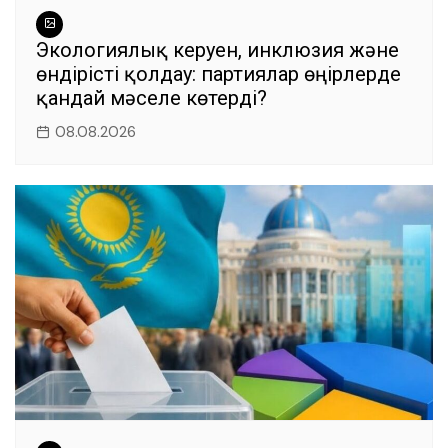
Экологиялық керуен, инклюзия және
өндірісті қолдау: партиялар өңірлерде
қандай мәселе көтерді?
08.08.2026