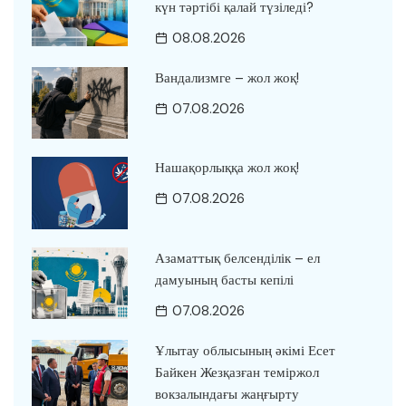
күн тәртібі қалай түзіледі?
08.08.2026
Вандализмге – жол жоқ!
07.08.2026
Нашақорлыққа жол жоқ!
07.08.2026
Азаматтық белсенділік – ел
дамуының басты кепілі
07.08.2026
Ұлытау облысының әкімі Есет
Байкен Жезқазған теміржол
вокзалындағы жаңғырту