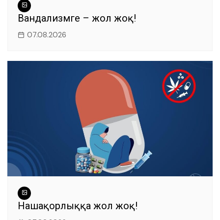
Вандализмге – жол жоқ!
07.08.2026
Нашақорлыққа жол жоқ!