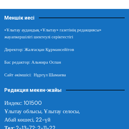
Меншік иесі
«Ұлытау аудандық «Ұлытау» газетінің редакциясы»
жауапкершілігі шектеулі серіктестігі
Директор: Жалғасқан Құрмансейітов
Бас редактор: Альмира Оспан
Сайт әкімшісі: Нұргүл Шамаева
Редакция мекен-жайы
Индекс: 101500
Ұлытау облысы,
Ұлытау селосы,
Абай көшесі, 22-үй
Тел:
2-13-72; 2-11-22