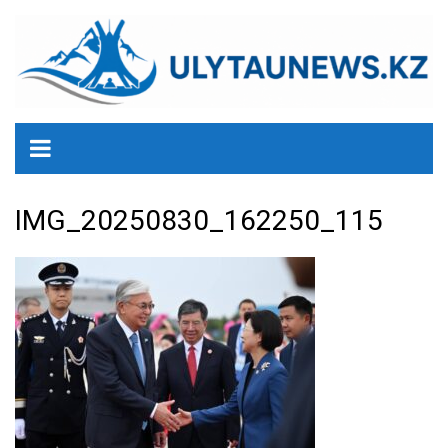
перейти
к
содержанию
IMG_20250830_162250_115