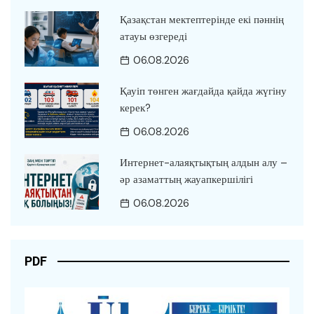
Қазақстан мектептерінде екі пәннің
атауы өзгереді
06.08.2026
Қауіп төнген жағдайда қайда жүгіну
керек?
06.08.2026
Интернет-алаяқтықтың алдын алу –
әр азаматтың жауапкершілігі
06.08.2026
PDF