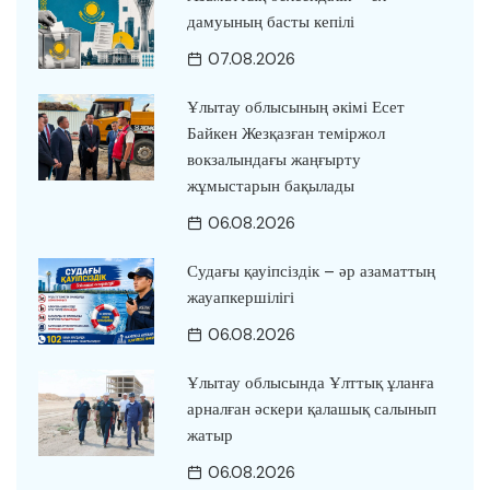
дамуының басты кепілі
07.08.2026
Ұлытау облысының әкімі Есет
Байкен Жезқазған теміржол
вокзалындағы жаңғырту
жұмыстарын бақылады
06.08.2026
Судағы қауіпсіздік – әр азаматтың
жауапкершілігі
06.08.2026
Ұлытау облысында Ұлттық ұланға
арналған әскери қалашық салынып
жатыр
06.08.2026