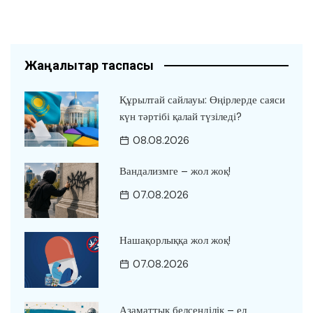
Жаңалықтар таспасы
Құрылтай сайлауы: Өңірлерде саяси
күн тәртібі қалай түзіледі?
08.08.2026
Вандализмге – жол жоқ!
07.08.2026
Нашақорлыққа жол жоқ!
07.08.2026
Азаматтық белсенділік – ел