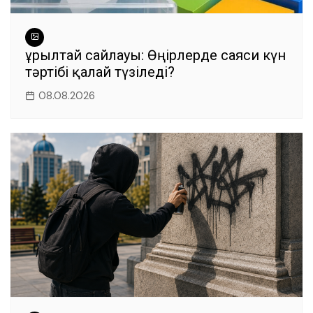
Құрылтай сайлауы: Өңірлерде саяси күн
тәртібі қалай түзіледі?
08.08.2026