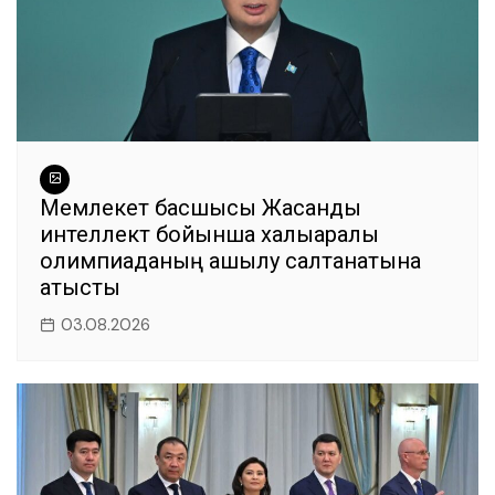
Мемлекет басшысы Жасанды
интеллект бойынша халықаралық
олимпиаданың ашылу салтанатына
қатысты
03.08.2026