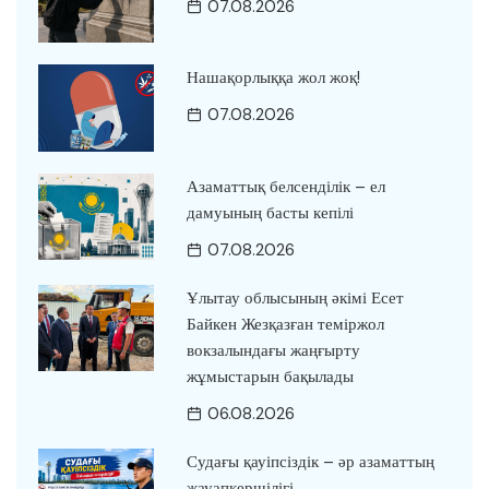
07.08.2026
Нашақорлыққа жол жоқ!
07.08.2026
Азаматтық белсенділік – ел
дамуының басты кепілі
07.08.2026
Ұлытау облысының әкімі Есет
Байкен Жезқазған теміржол
вокзалындағы жаңғырту
жұмыстарын бақылады
06.08.2026
Судағы қауіпсіздік – әр азаматтың
жауапкершілігі