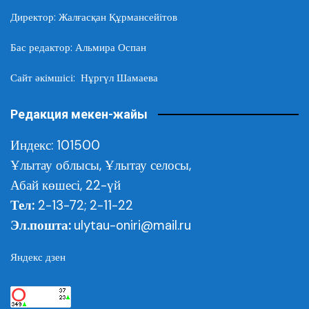
Директор: Жалғасқан Құрмансейітов
Бас редактор: Альмира Оспан
Сайт әкімшісі: Нұргүл Шамаева
Редакция мекен-жайы
Индекс: 101500
Ұлытау облысы,
Ұлытау селосы,
Абай көшесі, 22-үй
Тел:
2-13-72; 2-11-22
Эл.пошта:
ulytau-oniri@mail.ru
Яндекс дзен