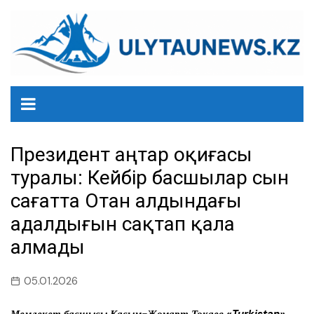
перейти
к
содержанию
Президент Қаңтар оқиғасы
туралы: Кейбір басшылар сын
сағатта Отан алдындағы
адалдығын сақтап қала
алмады
05.01.2026