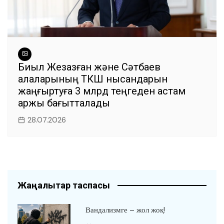
Биыл Жезқазған және Сәтбаев
қалаларының ТКШ нысандарын
жаңғыртуға 3 млрд теңгеден астам
қаржы бағытталады
28.07.2026
Жаңалықтар таспасы
Вандализмге – жол жоқ!