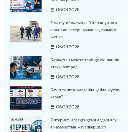
06.08.2026
Ұлытау облысында Ұлттық ұланға
арналған әскери қалашық салынып
жатыр
06.08.2026
Қазақстан мектептерінде екі пәннің
атауы өзгереді
06.08.2026
Қауіп төнген жағдайда қайда жүгіну
керек?
06.08.2026
Интернет-алаяқтықтың алдын алу –
әр азаматтың жауапкершілігі