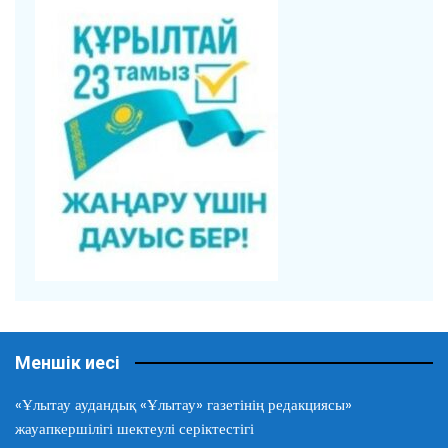
Меншік иесі
«Ұлытау аудандық «Ұлытау» газетінің редакциясы»
жауапкершілігі шектеулі серіктестігі