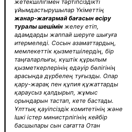
жетекшілігімен тәртіпсіздікті
ұйымдастырушылар Үкіметтің
жанар-жағармай бағасын өсіру
туралы шешімін
желеу етіп,
адамдарды жаппай шеруге шығуға
итермеледі. Сосын азаматтардың,
мемлекеттік қызметшілердің, бір
таңғаларлығы, күштік құрылым
қызметкерлерінің едәуір бөлігінің
арасында дүрбелең туғызды. Олар
қару-жарақ пен құпия құжаттарды
қараусыз қалдырып, жұмыс
орындарын тастап, кете бастады.
Ұлттық қауіпсіздік комитетінің және
Ішкі істер министрлігінің кейбір
басшылары сын сағатта Отан