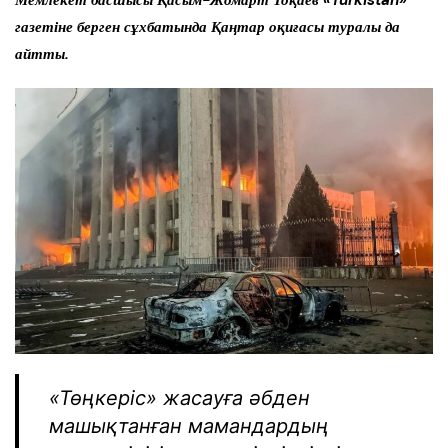
Мемлекет басшысы Қасым-Жомарт Тоқаев «Turkistan»
газетіне берген сұхбатында Қаңтар оқиғасы туралы да
айтты.
«Төңкеріс» жасауға әбден
машықтанған мамандардың