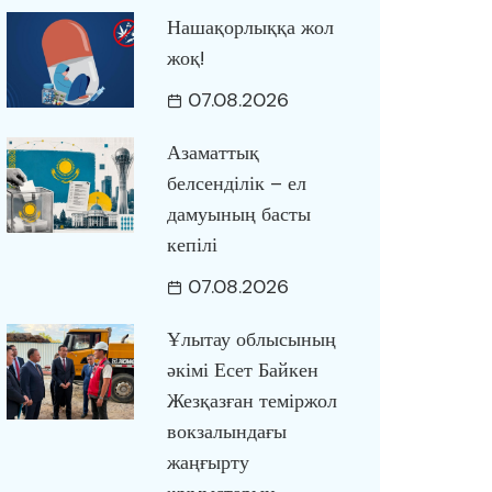
Нашақорлыққа жол
жоқ!
07.08.2026
Азаматтық
белсенділік – ел
дамуының басты
кепілі
07.08.2026
Ұлытау облысының
әкімі Есет Байкен
Жезқазған теміржол
вокзалындағы
жаңғырту