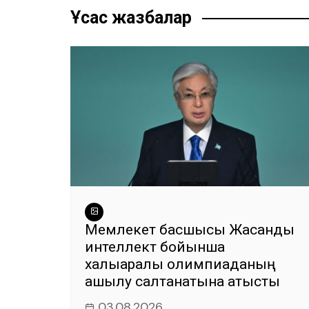
записям
o
p
m
g
Ұқсас жазбалар
o
p
er
k
Мемлекет басшысы Жасанды
интеллект бойынша
халықаралық олимпиаданың
ашылу салтанатына қатысты
03.08.2026