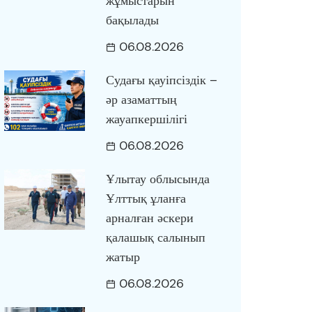
жұмыстарын
бақылады
06.08.2026
Судағы қауіпсіздік –
әр азаматтың
жауапкершілігі
06.08.2026
Ұлытау облысында
Ұлттық ұланға
арналған әскери
қалашық салынып
жатыр
06.08.2026