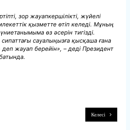
іпті, зор жауапкершілікті, жүйелі
млекеттік қызметте өтіп келеді. Мұның
үниетанымыма өз әсерін тигізді.
н сипаттағы сауалыңызға қысқаша ғана
деп жауап берейін», – деді Президент
хбатында.
п
Келесі
и