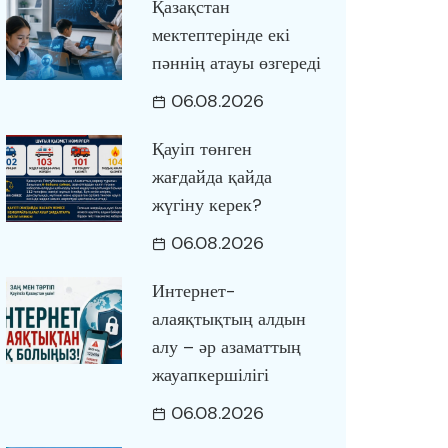
Қазақстан
мектептерінде екі
пәннің атауы өзгереді
06.08.2026
Қауіп төнген
жағдайда қайда
жүгіну керек?
06.08.2026
Интернет-
алаяқтықтың алдын
алу – әр азаматтың
жауапкершілігі
06.08.2026