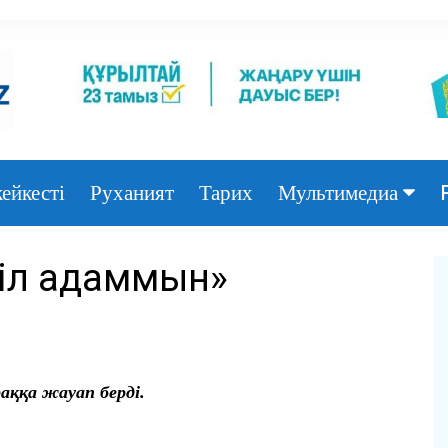
ейкесті
Руханият
Тарих
Мультимедиа
Фото
іл адаммын»
Видео
аққа жауап берді.