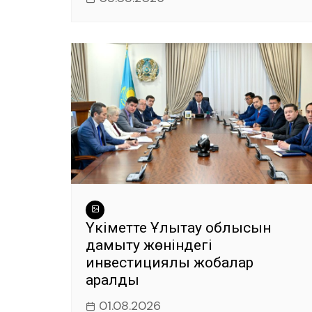
Үкіметте Ұлытау облысын
дамыту жөніндегі
инвестициялық жобалар
қаралды
01.08.2026