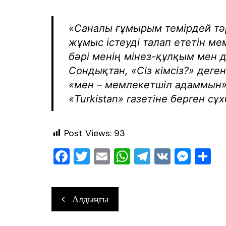
«Саналы ғұмырым темірдей тәрт
жұмыс істеуді талап ететін ме
бәрі менің мінез-құлқым мен д
Сондықтан, «Сіз кімсіз?» деге
«мен – мемлекетшіл адаммын» 
«Turkistan» газетіне берген сұ
Post Views:
93
F
T
E
W
T
V
M
О
a
wi
m
h
el
K
e
т
c
tt
ai
at
e
ss
ра
Навигация
Алдыңғы
e
er
l
s
gr
e
в
по
b
A
a
n
ть