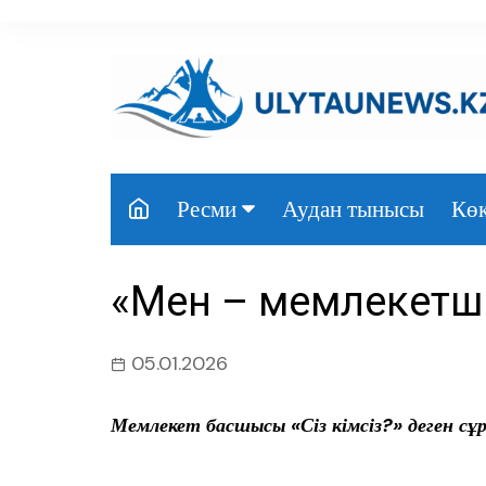
перейти
к
содержанию
Аудан тынысы
Көк
Ресми
Президент
«Мен – мемлекетш
Үкімет
Парламент
05.01.2026
Облыс әкімдігі
Мемлекет басшысы «Сіз кімсіз?» деген сұр
Өңір басшылығы