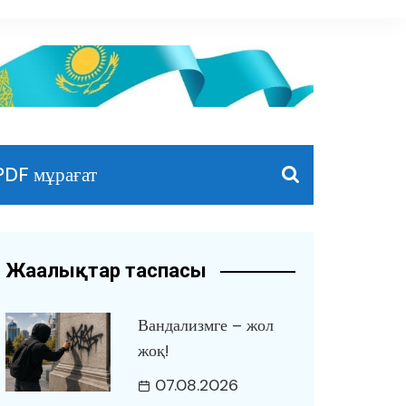
PDF мұрағат
Жаңалықтар таспасы
Вандализмге – жол
жоқ!
07.08.2026