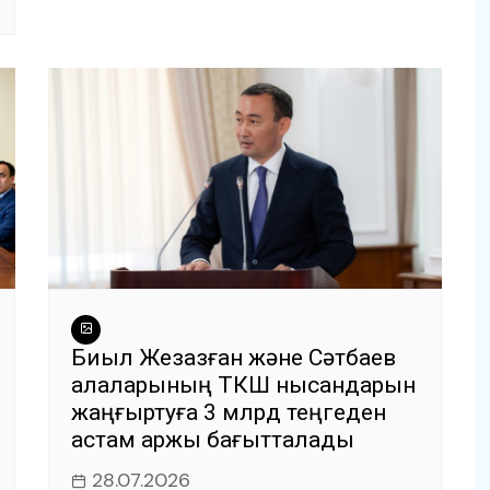
Биыл Жезқазған және Сәтбаев
қалаларының ТКШ нысандарын
жаңғыртуға 3 млрд теңгеден
астам қаржы бағытталады
28.07.2026