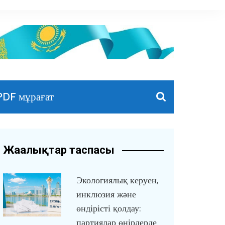
PDF мұрағат
Жаңалықтар таспасы
Экологиялық керуен,
инклюзия және
өндірісті қолдау:
партиялар өңірлерде