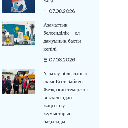
жоқ!
07.08.2026
Азаматтық
белсенділік – ел
дамуының басты
кепілі
07.08.2026
Ұлытау облысының
әкімі Есет Байкен
Жезқазған теміржол
вокзалындағы
жаңғырту
жұмыстарын
бақылады