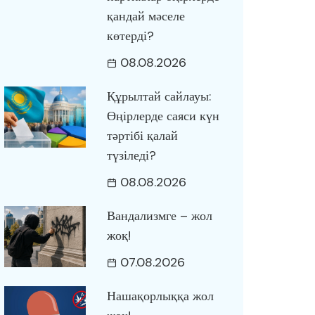
қандай мәселе
көтерді?
08.08.2026
Құрылтай сайлауы:
Өңірлерде саяси күн
тәртібі қалай
түзіледі?
08.08.2026
Вандализмге – жол
жоқ!
07.08.2026
Нашақорлыққа жол