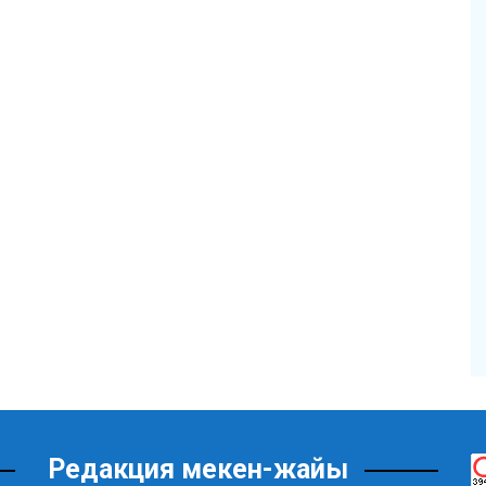
Редакция мекен-жайы