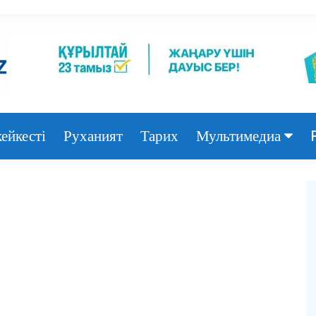
ейкесті
Руханият
Тарих
Мультимедиа
Фото
Видео