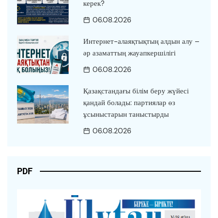
керек?
06.08.2026
Интернет-алаяқтықтың алдын алу –
әр азаматтың жауапкершілігі
06.08.2026
Қазақстандағы білім беру жүйесі
қандай болады: партиялар өз
ұсыныстарын таныстырды
06.08.2026
PDF