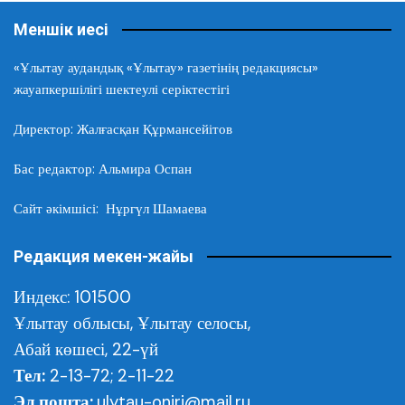
Меншік иесі
«Ұлытау аудандық «Ұлытау» газетінің редакциясы»
жауапкершілігі шектеулі серіктестігі
Директор: Жалғасқан Құрмансейітов
Бас редактор: Альмира Оспан
Сайт әкімшісі: Нұргүл Шамаева
Редакция мекен-жайы
Индекс: 101500
Ұлытау облысы,
Ұлытау селосы,
Абай көшесі, 22-үй
Тел:
2-13-72; 2-11-22
Эл.пошта:
ulytau-oniri@mail.ru