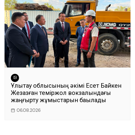
Ұлытау облысының әкімі Есет Байкен
Жезқазған теміржол вокзалындағы
жаңғырту жұмыстарын бақылады
06.08.2026