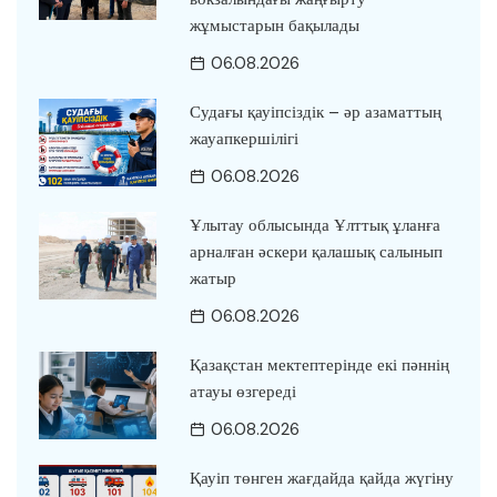
жұмыстарын бақылады
06.08.2026
Судағы қауіпсіздік – әр азаматтың
жауапкершілігі
06.08.2026
Ұлытау облысында Ұлттық ұланға
арналған әскери қалашық салынып
жатыр
06.08.2026
Қазақстан мектептерінде екі пәннің
атауы өзгереді
06.08.2026
Қауіп төнген жағдайда қайда жүгіну