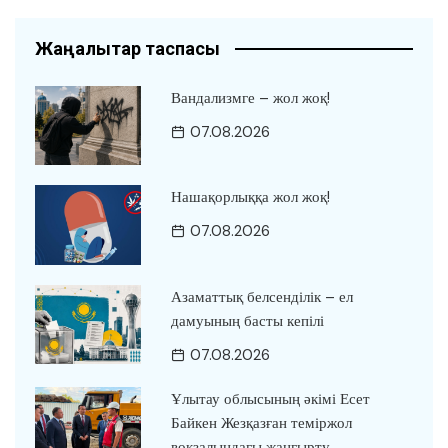
Жаңалықтар таспасы
Вандализмге – жол жоқ!
07.08.2026
Нашақорлыққа жол жоқ!
07.08.2026
Азаматтық белсенділік – ел
дамуының басты кепілі
07.08.2026
Ұлытау облысының әкімі Есет
Байкен Жезқазған теміржол
вокзалындағы жаңғырту