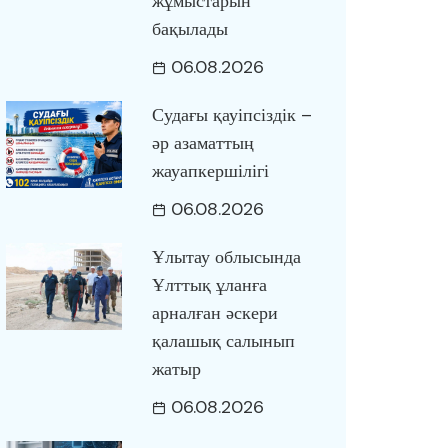
жұмыстарын
бақылады
06.08.2026
Судағы қауіпсіздік –
әр азаматтың
жауапкершілігі
06.08.2026
Ұлытау облысында
Ұлттық ұланға
арналған әскери
қалашық салынып
жатыр
06.08.2026