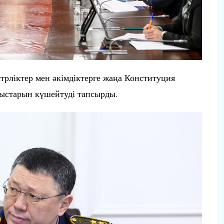
рліктер мен әкімдіктерге жаңа Конституция
ыстарын күшейтуді тапсырды.