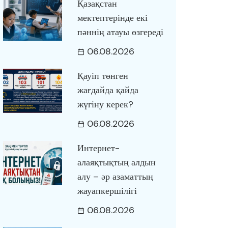
Қазақстан
мектептерінде екі
пәннің атауы өзгереді
06.08.2026
Қауіп төнген
жағдайда қайда
жүгіну керек?
06.08.2026
Интернет-
алаяқтықтың алдын
алу – әр азаматтың
жауапкершілігі
06.08.2026