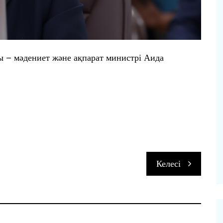
 – мәдениет және ақпарат министрі Аида
п
Келесі
и