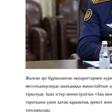
Жалған әрі бұрмаланған ақпараттармен күре
мессенджерлерде шындыққа жанаспайтын а
тіркелуде. Ішкі істер министрлігіне «Заң ме
таратқаны үшін қатаң құқықтық әрекет жән
тапсырылды.