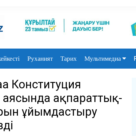
ейкесті
Руханият
Тарих
Мультимедиа
Фото
ңа Конституция
Видео
 аясында ақпараттық-
арын ұйымдастыру
зді