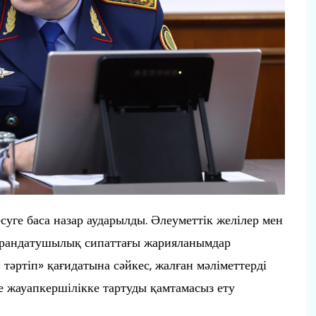
суге баса назар аударылды. Әлеуметтік желілер мен
рандатушылық сипаттағы жарияланымдар
н тәртіп» қағидатына сәйкес, жалған мәліметтерді
е жауапкершілікке тартуды қамтамасыз ету