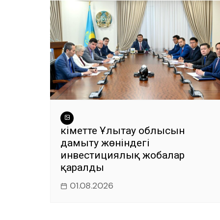
k
Үкіметте Ұлытау облысын
дамыту жөніндегі
инвестициялық жобалар
қаралды
01.08.2026