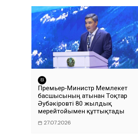
Премьер-Министр Мемлекет
басшысының атынан Тоқтар
Әубәкіровті 80 жылдық
мерейтойымен құттықтады
27.07.2026