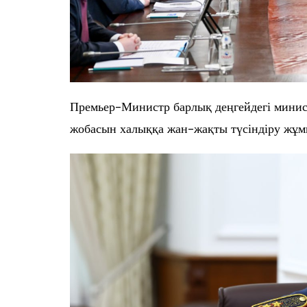
Премьер-Министр барлық деңгейдегі минист
жобасын халыққа жан-жақты түсіндіру жұм