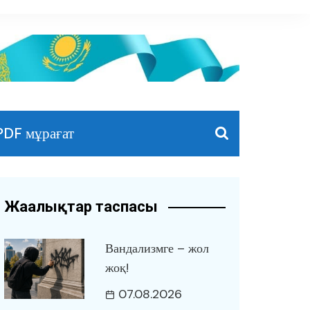
PDF мұрағат
Жаңалықтар таспасы
Вандализмге – жол
жоқ!
07.08.2026