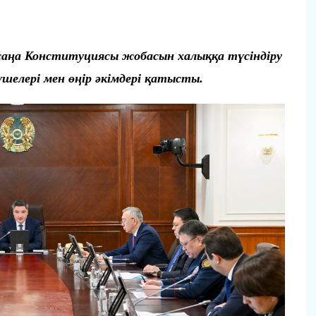
ңа Конституциясы жобасын халыққа түсіндіру
шелері мен өңір әкімдері қатысты.