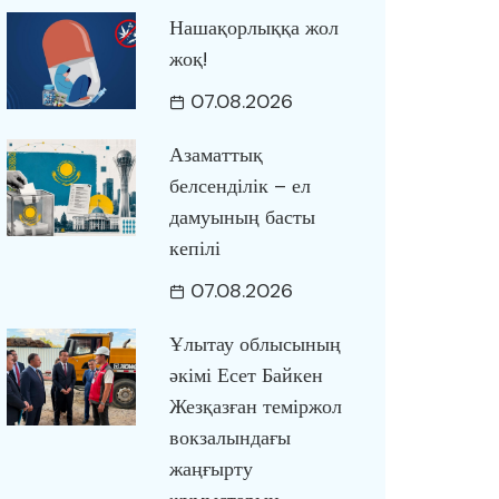
Нашақорлыққа жол
жоқ!
07.08.2026
Азаматтық
белсенділік – ел
дамуының басты
кепілі
07.08.2026
Ұлытау облысының
әкімі Есет Байкен
Жезқазған теміржол
вокзалындағы
жаңғырту