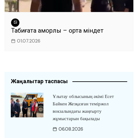
Табиғатқа қамқорлық – ортақ міндет
01.07.2026
Жаңалықтар таспасы
Ұлытау облысының әкімі Есет
Байкен Жезқазған теміржол
вокзалындағы жаңғырту
жұмыстарын бақылады
06.08.2026