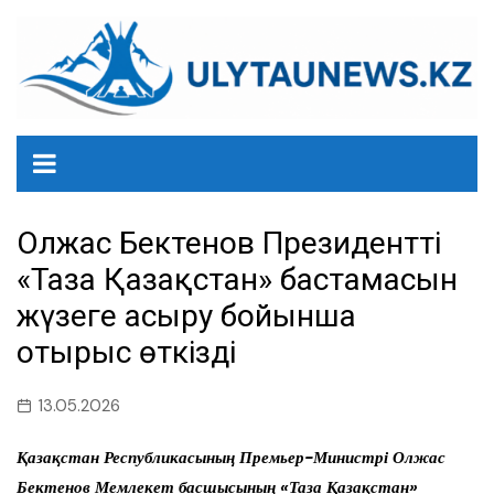
перейти
к
содержанию
Олжас Бектенов Президенттің
«Таза Қазақстан» бастамасын
жүзеге асыру бойынша
отырыс өткізді
13.05.2026
Қазақстан Республикасының Премьер-Министрі Олжас
Бектенов Мемлекет басшысының «Таза Қазақстан»