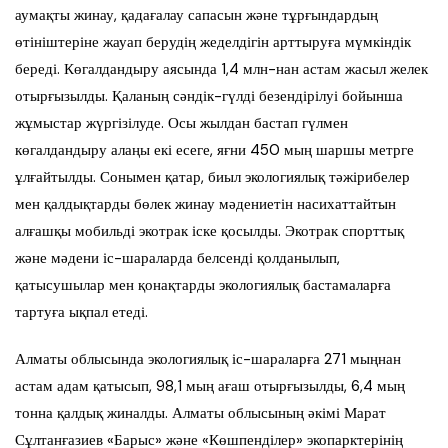
аумақты жинау, қадағалау сапасын және тұрғындардың
өтініштеріне жауап берудің жеделдігін арттыруға мүмкіндік
береді. Көгалдандыру аясында 1,4 млн-нан астам жасыл желек
отырғызылды. Қаланың сәндік-гүлді безендірілуі бойынша
жұмыстар жүргізілуде. Осы жылдан бастап гүлмен
көгалдандыру алаңы екі есеге, яғни 450 мың шаршы метрге
ұлғайтылды. Сонымен қатар, биыл экологиялық тәжірибелер
мен қалдықтарды бөлек жинау мәдениетін насихаттайтын
алғашқы мобильді экотрак іске қосылды. Экотрак спорттық
және мәдени іс-шараларда белсенді қолданылып,
қатысушылар мен қонақтарды экологиялық бастамаларға
тартуға ықпал етеді.
Алматы облысында экологиялық іс-шараларға 271 мыңнан
астам адам қатысып, 98,1 мың ағаш отырғызылды, 6,4 мың
тонна қалдық жиналды. Алматы облысының әкімі Марат
Сұлтанғазиев «Барыс» және «Көшпенділер» экопарктерінің