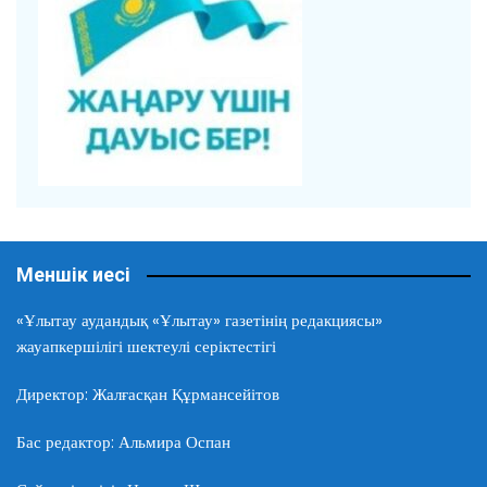
Меншік иесі
«Ұлытау аудандық «Ұлытау» газетінің редакциясы»
жауапкершілігі шектеулі серіктестігі
Директор: Жалғасқан Құрмансейітов
Бас редактор: Альмира Оспан