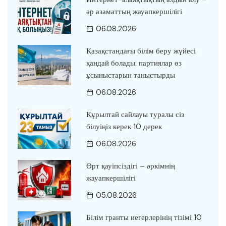
әр азаматтың жауапкершілігі
06.08.2026
Қазақстандағы білім беру жүйесі
қандай болады: партиялар өз
ұсыныстарын таныстырды
06.08.2026
Құрылтай сайлауы туралы сіз
білуіңіз керек 10 дерек
06.08.2026
Өрт қауіпсіздігі – әркімнің
жауапкершілігі
05.08.2026
Білім гранты иегерлерінің тізімі 10