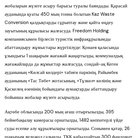
жобаларын жүзеге асыру барысы туралы баяндады. Қарасай
ауданында қуаты 450 мың тонна болатын Kaz Waste
Conversion қалдықтарды сұрыптау және қайта өңдеу
зауытының құрылысы жалғасуда. Freedom Holding
компаниясымен бірлесіп туристік инфрақұрылымды
абаттандыру жұмыстары жүргізілуде: Қонаев қаласында
ұзындығы 1 шақырым жағажай жаңартылды, коммуналдық
жағажайларда да жұмыстар жалғасуда, сондай-ақ Кеген
ауданының «Көлсай көлдері» табиғи паркінің, Райымбек
ауданының «Тас Төбе» жотасының, «Тұзкөл» көлінің және
Қаскелең өзенінің бойындағы аумақтарды абаттандыру
бойынша жобалар жүзеге асырылуда.
Ақтөбе облысында 200 мың ағаш отырғызылды, 395
бейнебақылау камерасы орнатылды, 1482 көппәтерлі үйде
суды есепке алу құрылғылары орнатылды. Сонымен қатар, 26
шақырым веложол салынды, ТҚҚ қабылдайтын 300 фандомат