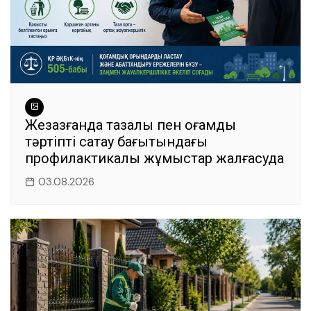
Жезқазғанда тазалық пен қоғамдық
тәртіпті сақтау бағытындағы
профилактикалық жұмыстар жалғасуда
03.08.2026