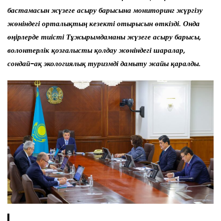
бастамасын жүзеге асыру барысына мониторинг жүргізу
жөніндегі орталықтың кезекті отырысын өткізді. Онда
өңірлерде тиісті Тұжырымдаманы жүзеге асыру барысы,
волонтерлік қозғалысты қолдау жөніндегі шаралар,
сондай-ақ экологиялық туризмді дамыту жайы қаралды.