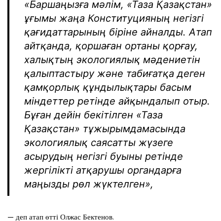
«Баршаңызға мәлім, «Таза Қазақстан»
ұғымы жаңа Конституцияның негізгі
қағидаттарының біріне айналды. Атап
айтқанда, қоршаған ортаны қорғау,
халықтың экологиялық мәдениетін
қалыптастыру және табиғатқа деген
қамқорлық құндылықтары басым
міндеттер ретінде айқындалып отыр.
Бұған дейін бекітілген «Таза
Қазақстан» тұжырымдамасында
экологиялық саясатты жүзеге
асырудың негізгі буыны ретінде
жергілікті атқарушы органдарға
маңызды рөл жүктелген»,
— деп атап өтті Олжас Бектенов.