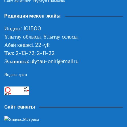
Сайт әкімшісі: Нұргүл Шамаева
Редакция мекен-жайы
Индекс: 101500
Ұлытау облысы,
Ұлытау селосы,
Абай көшесі, 22-үй
Тел:
2-13-72; 2-11-22
Эл.пошта:
ulytau-oniri@mail.ru
Яндекс дзен
Сайт санағы