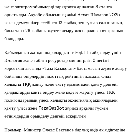
және электромобильдерді зарядтауға арналған 8 станса
орнатылды. Ақтөбе облысының әкімі Асхат Шахаров 2025
жылы демеушілер есебінен 13 саябақ пен гүлзар салынғанын,
биыл тағы 26 жобаны жүзеге асыру жоспарланып отырғанын
баяндады.
Қабылданып жатқан шаралардың тиімділігін айқындау үшін
Экология және табиғи ресурстар министрлігі 5 негізгі
көрсеткіш аясында «Таза Қазақстан» бастамасын жүзеге асыру
бойынша өңірлердің пилоттық рейтингін жасады. Онда
халықты ТҚҚ жинау және әкету қызметімен қамту деңгейі,
қалдықтарды қайта өңдеу және кәдеге жарату үлесі, ТҚҚ
полигондарының үлесі, халықты экологиялық акциялармен
қамту үлесі және TazaQazBot жүйесі арқылы түскен
өтінімдердің орындалу деңгейі ескерілген.
Премьер-Министр Олжас Бектенов барлық өңір әкімдіктеріне