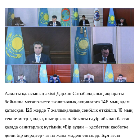
Алматы қаласының әкімі Дархан Сатыбалдының ақпараты
бойынша мегаполисте экологиялық акцияларға 146 мың адам
қатысқан. 126 жерде 7 жалпықалалық сенбілік өткізіліп, 18 мың
текше метр қалдық шығарылған. Биылғы сәуір айынан бастап
қалада санитарлық күтімнің «Бір аудан – қасбеттен қасбетке
дейін бір мердігер» атты жаңа моделі енгізілді. Бұл тәсіл