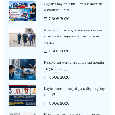
Судағы қауіпсіздік – әр азаматтың
жауапкершілігі
06.08.2026
Ұлытау облысында Ұлттық ұланға
арналған әскери қалашық салынып
жатыр
06.08.2026
Қазақстан мектептерінде екі пәннің
атауы өзгереді
06.08.2026
Қауіп төнген жағдайда қайда жүгіну
керек?
06.08.2026
Интернет-алаяқтықтың алдын алу –