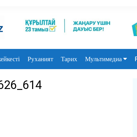
ейкесті
Руханият
Тарих
Мультимедиа
Фото
626_614
Видео