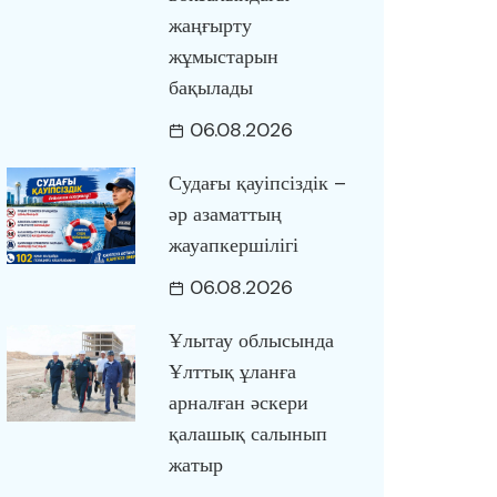
жаңғырту
жұмыстарын
бақылады
06.08.2026
Судағы қауіпсіздік –
әр азаматтың
жауапкершілігі
06.08.2026
Ұлытау облысында
Ұлттық ұланға
арналған әскери
қалашық салынып
жатыр