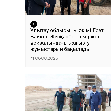
Ұлытау облысының әкімі Есет
Байкен Жезқазған теміржол
вокзалындағы жаңғырту
жұмыстарын бақылады
06.08.2026