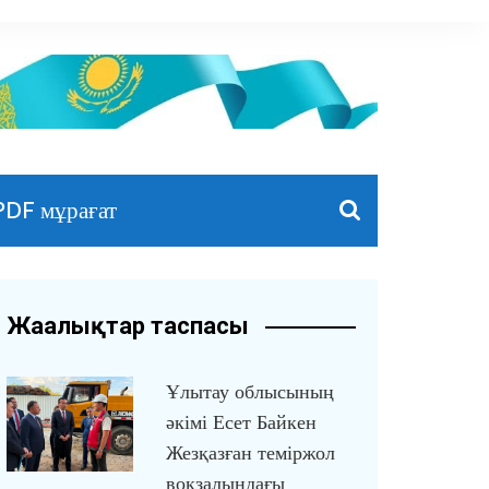
PDF мұрағат
Жаңалықтар таспасы
Ұлытау облысының
әкімі Есет Байкен
Жезқазған теміржол
вокзалындағы