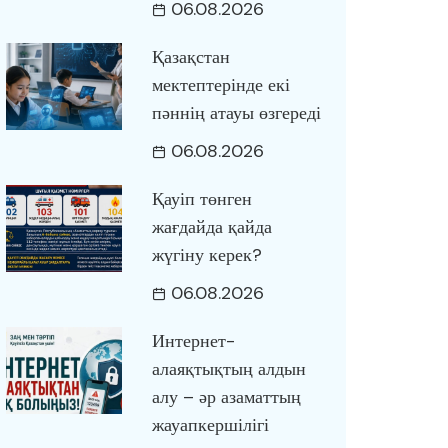
06.08.2026
Қазақстан
мектептерінде екі
пәннің атауы өзгереді
06.08.2026
Қауіп төнген
жағдайда қайда
жүгіну керек?
06.08.2026
Интернет-
алаяқтықтың алдын
алу – әр азаматтың
жауапкершілігі