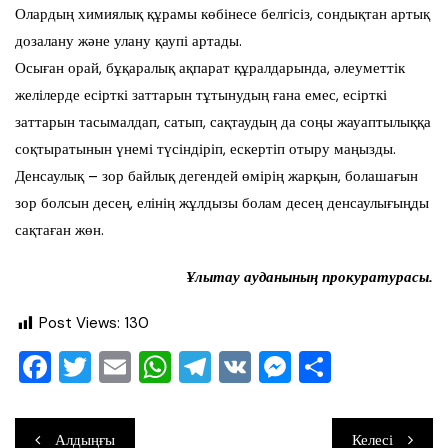
Олардың химиялық құрамы көбінесе белгісіз, сондықтан артық
дозалану және улану қаупі артады.
Осыған орай, бұқаралық ақпарат құралдарында, әлеуметтік
желілерде есірткі заттарын тұтынудың ғана емес, есірткі
заттарын тасымалдап, сатып, сақтаудың да соңы жауаптылыққа
соқтыратынын үнемі түсіндіріп, ескертіп отыру маңызды.
Денсаулық – зор байлық дегендей өмірің жарқын, болашағын
зор болсын десең, елінің жұлдызы болам десең денсаулығыңды
сақтаған жөн.
Ұлытау ауданының прокуратурасы.
Post Views:
130
F
T
E
W
T
V
M
О
a
wi
m
h
el
K
e
тп
c
tt
ai
at
e
ss
ра
Навигация
Алдыңғы
Келесі