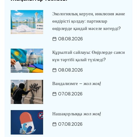
Экологиялық керуен, инклюзия және
өндірісті қолдау: партиялар
өңірлерде қандай мәселе көтерді?
08.08.2026
Құрылтай сайлауы: Өңірлерде саяси
күн тәртібі қалай түзіледі?
08.08.2026
Вандализмге – жол жоқ!
07.08.2026
Нашақорлыққа жол жоқ!
07.08.2026