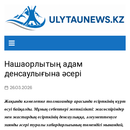
перейти
к
содержанию
Нашақорлықтың адам
денсаулығына әсері
26.03.2026
Жақында кәмелетке толмағандар арасында есірткінің күрт
өсуі байқалды. Мұның себептері жеткілікті: жасөспірімдер
мен жастардың есірткінің денсаулыққа, әлеуметтенуге
зиянды әсері туралы хабардарлығының төмендігі мынандай,