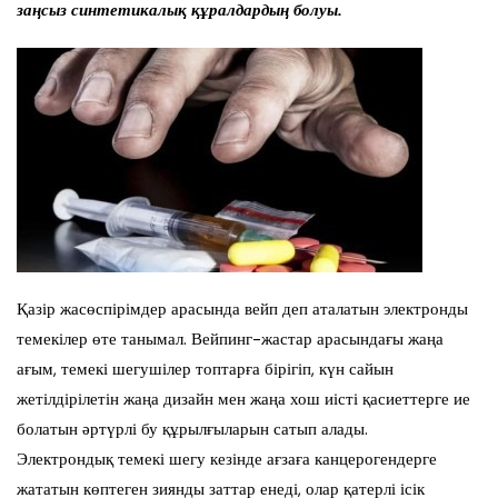
заңсыз синтетикалық құралдардың болуы.
Қазір жасөспірімдер арасында вейп деп аталатын электронды
темекілер өте танымал. Вейпинг-жастар арасындағы жаңа
ағым, темекі шегушілер топтарға бірігіп, күн сайын
жетілдірілетін жаңа дизайн мен жаңа хош иісті қасиеттерге ие
болатын әртүрлі бу құрылғыларын сатып алады.
Электрондық темекі шегу кезінде ағзаға канцерогендерге
жататын көптеген зиянды заттар енеді, олар қатерлі ісік