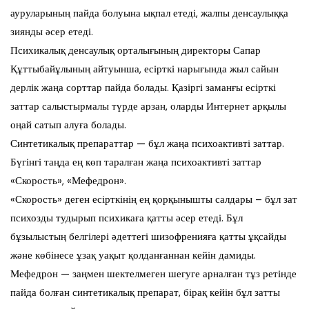
ауруларының пайда болуына ықпал етеді, жалпы денсаулыққа
зиянды әсер етеді.
Психикалық денсаулық орталығының директоры Сапар
Құттыбайұлының айтуынша, есірткі нарығында жыл сайын
дерлік жаңа сорттар пайда болады. Қазіргі заманғы есірткі
заттар салыстырмалы түрде арзан, оларды Интернет арқылы
оңай сатып алуға болады.
Синтетикалық препараттар — бұл жаңа психоактивті заттар.
Бүгінгі таңда ең көп таралған жаңа психоактивті заттар
«Скорость», «Мефедрон».
«Скорость» деген есірткінің ең қорқынышты салдары – бұл зат
психозды тудырып психикаға қатты әсер етеді. Бұл
бұзылыстың белгілері әдеттегі шизофренияға қатты ұқсайды
және көбінесе ұзақ уақыт қолданғаннан кейін дамиды.
Мефедрон — заңмен шектелмеген шегуге арналған тұз ретінде
пайда болған синтетикалық препарат, бірақ кейін бұл затты