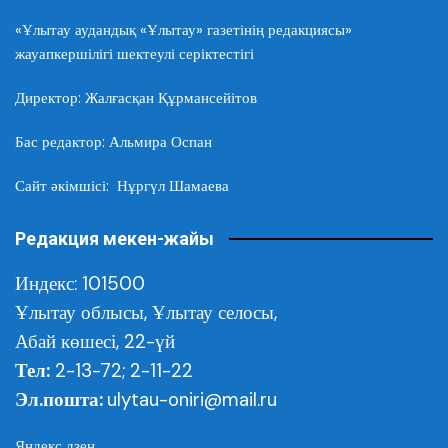
«Ұлытау аудандық «Ұлытау» газетінің редакциясы»
жауапкершілігі шектеулі серіктестігі
Директор: Жалғасқан Құрмансейітов
Бас редактор: Альмира Оспан
Сайт әкімшісі: Нұргүл Шамаева
Редакция мекен-жайы
Индекс: 101500
Ұлытау облысы,
Ұлытау селосы,
Абай көшесі, 22-үй
Тел:
2-13-72; 2-11-22
Эл.пошта:
ulytau-oniri@mail.ru
Яндекс дзен