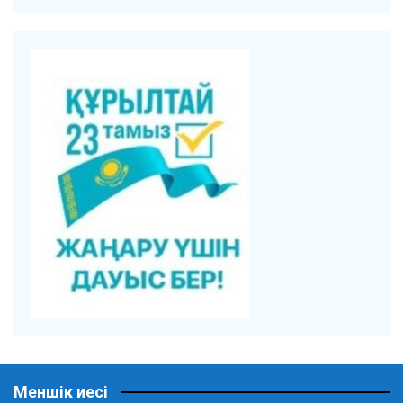
Меншік иесі