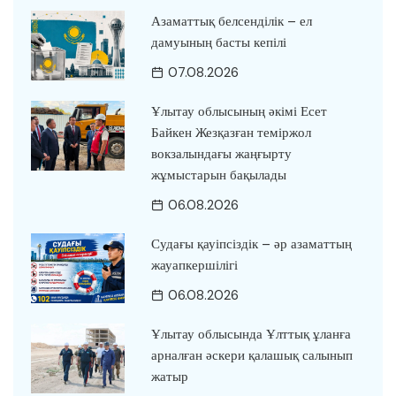
Азаматтық белсенділік – ел
дамуының басты кепілі
07.08.2026
Ұлытау облысының әкімі Есет
Байкен Жезқазған теміржол
вокзалындағы жаңғырту
жұмыстарын бақылады
06.08.2026
Судағы қауіпсіздік – әр азаматтың
жауапкершілігі
06.08.2026
Ұлытау облысында Ұлттық ұланға
арналған әскери қалашық салынып
жатыр