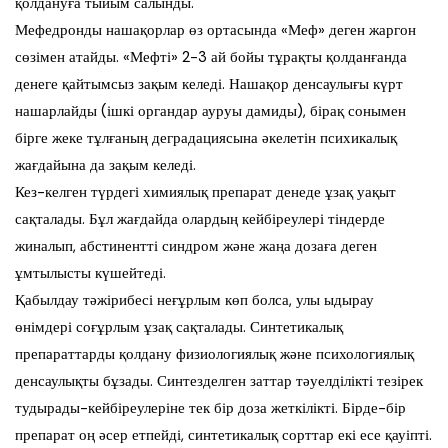
қолдануға тыйым салынды.
Мефедронды нашақорлар өз ортасында «Меф» деген жаргон
сөзімен атайды. «Мефті» 2-3 ай бойы тұрақты қолданғанда
денеге қайтымсыз зақым келеді. Нашақор денсаулығы күрт
нашарлайды (ішкі органдар ауруы дамиды), бірақ сонымен
бірге жеке тұлғаның деградациясына әкелетін психикалық
жағдайына да зақым келеді.
Кез-келген түрдегі химиялық препарат денеде ұзақ уақыт
сақталады. Бұл жағдайда олардың кейбіреулері тіндерде
жиналып, абстинентті синдром және жаңа дозаға деген
ұмтылысты күшейтеді.
Қабылдау тәжірибесі неғұрлым көп болса, улы ыдырау
өнімдері соғұрлым ұзақ сақталады. Синтетикалық
препараттарды қолдану физиологиялық және психологиялық
денсаулықты бұзады. Синтезделген заттар тәуелділікті тезірек
тудырады-кейбіреулеріне тек бір доза жеткілікті. Бірде-бір
препарат оң әсер етпейді, синтетикалық сорттар екі есе қауіпті.