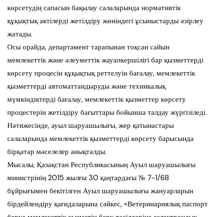
көрсетудің сапасын бақылау салаларында нормативтік
құқықтық актілерді жетілдіру жөніндегі ұсыныстарды әзірлеу
жатады.
Осы орайда, департамент тарапынан тоқсан сайын
мемлекеттік және әлеуметтік жауапкершілігі бар қызметтерді
көрсету процесін құқықтық реттелуін бағалау, мемлекеттік
қызметтерді автоматтандыруды және техникалық
мүмкіндіктерді бағалау, мемлекеттік қызметтер көрсету
процестерін жетілдіру бағыттары бойынша талдау жүргізіледі.
Нәтижесінде, ауыл шаруашылығы, жер қатынастары
салаларында мемлекеттік қызметтерді көрсету барысында
бірқатар мәселелер анықталды.
Мысалы, Қазақстан Республикасының Ауыл шаруашылығы
министрінің 2015 жылғы 30 қаңтардағы № 7-1/68
бұйрығымен бекітілген Ауыл шаруашылығы жануарларын
бірдейлендіру қағидаларына сәйкес, «Ветеринариялық паспорт