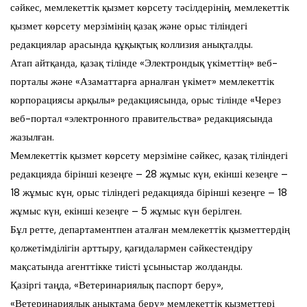
сәйкес, мемлекеттік қызмет көрсету тәсілдерінің, мемлекеттік
қызмет көрсету мерзімінің қазақ және орыс тіліндегі
редакциялар арасында құқықтық коллизия анықталды.
Атап айтқанда, қазақ тілінде «Электрондық үкіметтің» веб-
порталы және «Азаматтарға арналған үкімет» мемлекеттік
корпорациясы арқылы» редакциясында, орыс тілінде «Через
веб-портал «электронного правительства» редакциясында
жазылған.
Мемлекеттік қызмет көрсету мерзіміне сәйкес, қазақ тіліндегі
редакцияда бірінші кезеңге – 28 жұмыс күн, екінші кезеңге –
18 жұмыс күн, орыс тіліндегі редакцияда бірінші кезеңге – 18
жұмыс күн, екінші кезеңге – 5 жұмыс күн берілген.
Бұл ретте, департаментпен аталған мемлекеттік қызметтердің
қолжетімділігін арттыру, қағидалармен сәйкестендіру
мақсатында агенттікке тиісті ұсыныстар жолданды.
Қазіргі таңда, «Ветеринариялық паспорт беру»,
«Ветеринариялық анықтама беру» мемлекеттік қызметтері