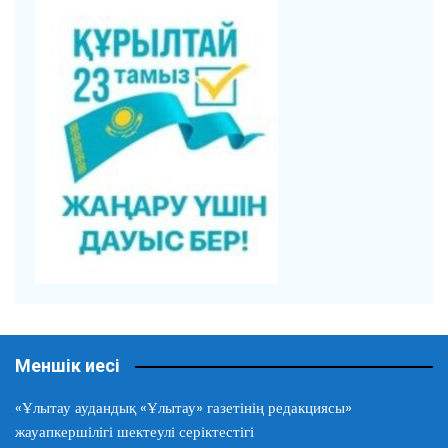
Меншік иесі
«Ұлытау аудандық «Ұлытау» газетінің редакциясы»
жауапкершілігі шектеулі серіктестігі