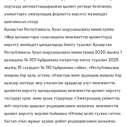
порталда автоматтандырылған қызмет ретінде белгіленіп,
азаматтарға электрондық форматта көрсету мүмкіндігі
қамтамасыз етілді.
Қазақстан Республикасы Ауыл шаруашылығы министрінің
«Жер қатынастары саласындағы мемлекеттік қызметтерді
көрсету жөніндегі қағидаларды бекіту туралы» Қазақстан
Республикасы Ауыл шаруашылығы министрінің 2020 жылғы 1
қазандағы № 301 бұйрығына өзгерістер енгізу туралы» 2025
жылғы 15 сәуірдегі № 110 бұйрығына сәйкес, «Республикалық
маңызы бар қала, астана, облыстық және аудандық маңызы бар
қалалар шегінде жер учаскесіне құқықтар алу» мемлекеттік
қызметін көрсету қағидаларының мемлекеттік қызмет көрсету
тәсілдері орыс және қазақ тілдерінде «Электрондық үкіметтің
веб-порталы арқылы» редакциясымен жазылған, мемлекеттік
қызмет көрсету мерзімі бойынша «Өтініш келіп түскен сәттен
бастап отыз жұмыс күніне дейін» редакциясымен жазылған.