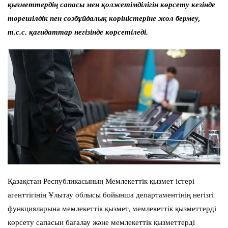
қызметтердің сапасы мен қолжетімділігін көрсету кезінде
төрешілдік пен сөзбұйдалық көріністеріне жол бермеу,
т.с.с. қағидаттар негізінде көрсетіледі.
Қазақстан Республикасының Мемлекеттік қызмет істері
агенттігінің Ұлытау облысы бойынша департаментінің негізгі
функцияларына мемлекеттік қызмет, мемлекеттік қызметтерді
көрсету сапасын бағалау және мемлекеттік қызметтерді