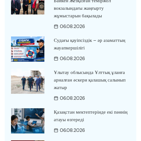
Байкен Жезқазған теміржол
вокзалындағы жаңғырту
жұмыстарын бақылады
06.08.2026
Судағы қауіпсіздік – әр азаматтың
жауапкершілігі
06.08.2026
Ұлытау облысында Ұлттық ұланға
арналған әскери қалашық салынып
жатыр
06.08.2026
Қазақстан мектептерінде екі пәннің
атауы өзгереді
06.08.2026