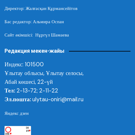
Директор: Жалғасқан Құрмансейітов
Бас редактор: Альмира Оспан
Сайт әкімшісі: Нұргүл Шамаева
Редакция мекен-жайы
Индекс: 101500
Ұлытау облысы,
Ұлытау селосы,
Абай көшесі, 22-үй
Тел:
2-13-72; 2-11-22
Эл.пошта:
ulytau-oniri@mail.ru
Яндекс дзен