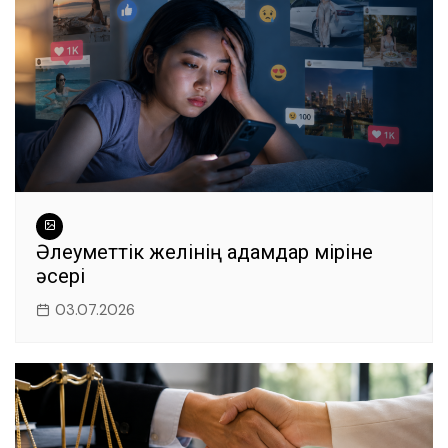
Әлеуметтік желінің адамдар өміріне
әсері
03.07.2026