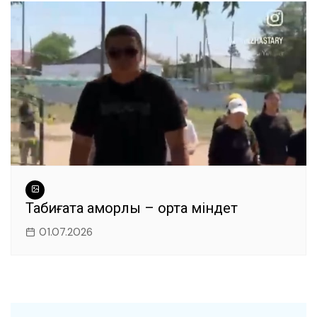
Табиғатқа қамқорлық – ортақ міндет
01.07.2026