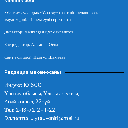
Меншік иесі
«Ұлытау аудандық «Ұлытау» газетінің редакциясы»
жауапкершілігі шектеулі серіктестігі
Директор: Жалғасқан Құрмансейітов
Бас редактор: Альмира Оспан
Сайт әкімшісі: Нұргүл Шамаева
Редакция мекен-жайы
Индекс: 101500
Ұлытау облысы,
Ұлытау селосы,
Абай көшесі, 22-үй
Тел:
2-13-72; 2-11-22
Эл.пошта:
ulytau-oniri@mail.ru