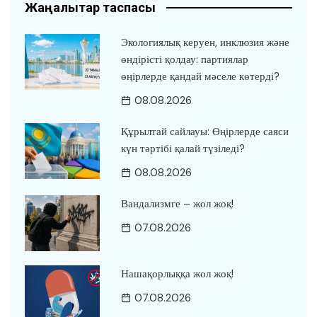
Жаңалықтар таспасы
Экологиялық керуен, инклюзия және
өндірісті қолдау: партиялар
өңірлерде қандай мәселе көтерді?
08.08.2026
Құрылтай сайлауы: Өңірлерде саяси
күн тәртібі қалай түзіледі?
08.08.2026
Вандализмге – жол жоқ!
07.08.2026
Нашақорлыққа жол жоқ!
07.08.2026