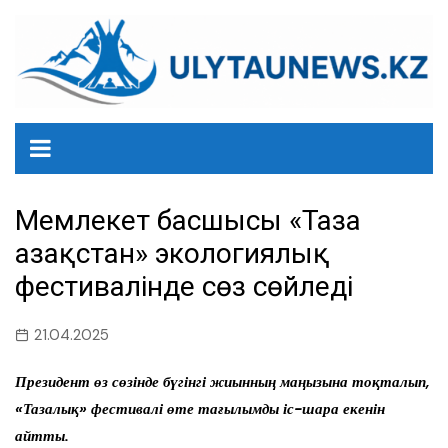
перейти
к
содержанию
Мемлекет басшысы «Таза
Қазақстан» экологиялық
фестивалінде сөз сөйледі
21.04.2025
Президент өз сөзінде бүгінгі жиынның маңызына тоқталып,
«Тазалық» фестивалі өте тағылымды іс-шара екенін
айтты.