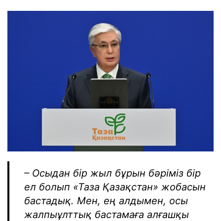
– Осыдан бір жыл бұрын бәріміз бір
ел болып «Таза Қазақстан» жобасын
бастадық. Мен, ең алдымен, осы
жалпыұлттық бастамаға алғашқы