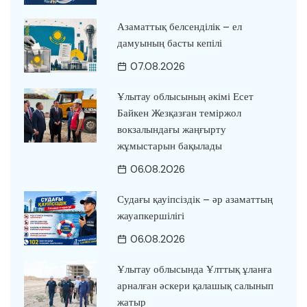
Азаматтық белсенділік – ел
дамуының басты кепілі
07.08.2026
Ұлытау облысының әкімі Есет
Байкен Жезқазған теміржол
вокзалындағы жаңғырту
жұмыстарын бақылады
06.08.2026
Судағы қауіпсіздік – әр азаматтың
жауапкершілігі
06.08.2026
Ұлытау облысында Ұлттық ұланға
арналған әскери қалашық салынып
жатыр