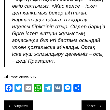
өмір салтымыз. «Жас келсе – іске»
деп халқымыз бекер айтпаған.
Баршаңызды табиғатты қорғау
идеясы біріктіріп отыр. Сіздер бәріңіз
бірге істеп жатқан жұмыстың
арқасында бұл игі бастама осындай
үлкен қозғалысқа айналды. Ортақ
іске күш жұмылдыру дегеніміз – осы,
– деді Президент.
Post Views:
213
F
T
E
W
T
V
M
О
a
wi
m
h
el
K
e
тп
c
tt
ai
at
e
ss
ра
Навигация
Алдыңғы
Келесі