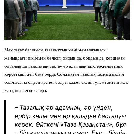
Мемлекет басшысы тазалықтың мәні мен мағынасы
жайындағы пікірімен бөлісіп, ойдың да, бойдың да, қоршаған
ортаның да тазалығын сақтау әр адамның ішкі мәдениетінің
көрсеткіші деп баға берді. Сондықтан тазалық халқымыздың
болмысына сіңген қасиет болуы қажет екенін үнемі айтып келе
жатқанын еске салды.
– Тазалық әр адамнан, әр үйден,
әрбір көше мен әр қаладан басталуы
керек. Өйткені «Таза Қазақстан», бұл
– бір күндік науқан емес. Бұл – біздің