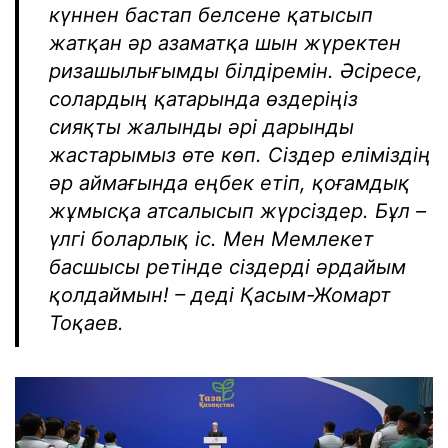
күннен бастап белсене қатысып
жатқан әр азаматқа шын жүректен
ризашылығымды білдіремін. Әсіресе,
солардың қатарында өздеріңіз
сияқты жалынды әрі дарынды
жастарымыз өте көп. Сіздер еліміздің
әр аймағында еңбек етіп, қоғамдық
жұмысқа атсалысып жүрсіздер. Бұл –
үлгі боларлық іс. Мен Мемлекет
басшысы ретінде сіздерді әрдайым
қолдаймын! – деді Қасым-Жомарт
Тоқаев.