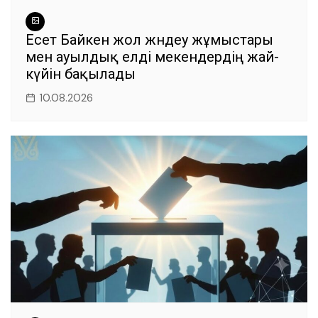
Есет Байкен жол жөндеу жұмыстары
мен ауылдық елді мекендердің жай-
күйін бақылады
10.08.2026