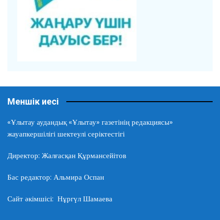
Меншік иесі
«Ұлытау аудандық «Ұлытау» газетінің редакциясы»
жауапкершілігі шектеулі серіктестігі
Директор: Жалғасқан Құрмансейітов
Бас редактор: Альмира Оспан
Сайт әкімшісі: Нұргүл Шамаева