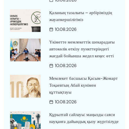
Қаланың тазалығы – әрбіріміздің
жауапкершілігіміз
10.08.2026
Үкіметте мемлекеттік шекарадағы
автокөлік өткізу пункттеріндегі
жағдай бойынша жедел кеңес өтті
10.08.2026
Мемлекет басшысы Қасым-Жомарт
Тоқаевтың Абай күнімен
құттықтауы
10.08.2026
Құрылтай сайлауы: маңызды саяси
науқанға дайындық қызу жүргізілуде