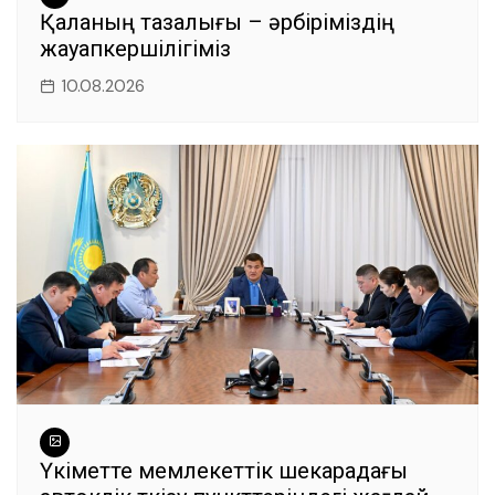
Қаланың тазалығы – әрбіріміздің
жауапкершілігіміз
10.08.2026
Үкіметте мемлекеттік шекарадағы