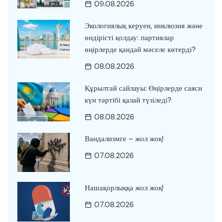
09.08.2026
Экологиялық керуен, инклюзия және
өндірісті қолдау: партиялар
өңірлерде қандай мәселе көтерді?
08.08.2026
Құрылтай сайлауы: Өңірлерде саяси
күн тәртібі қалай түзіледі?
08.08.2026
Вандализмге – жол жоқ!
07.08.2026
Нашақорлыққа жол жоқ!
07.08.2026