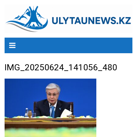
перейти
к
содержанию
IMG_20250624_141056_480