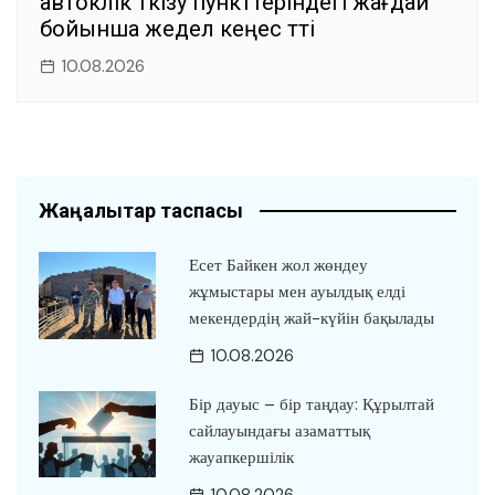
автокөлік өткізу пункттеріндегі жағдай
бойынша жедел кеңес өтті
10.08.2026
Жаңалықтар таспасы
Есет Байкен жол жөндеу
жұмыстары мен ауылдық елді
мекендердің жай-күйін бақылады
10.08.2026
Бір дауыс – бір таңдау: Құрылтай
сайлауындағы азаматтық
жауапкершілік
10.08.2026