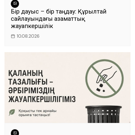
Бір дауыс – бір таңдау: Құрылтай
сайлауындағы азаматтық
жауапкершілік
10.08.2026