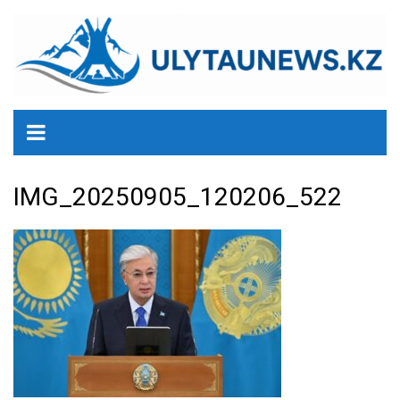
перейти
к
содержанию
IMG_20250905_120206_522