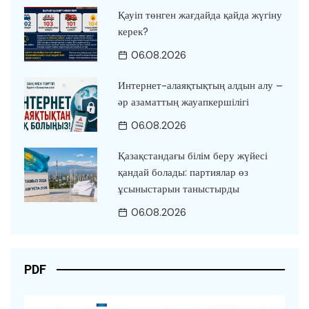
Қауіп төнген жағдайда қайда жүгіну
керек?
06.08.2026
Интернет-алаяқтықтың алдын алу –
әр азаматтың жауапкершілігі
06.08.2026
Қазақстандағы білім беру жүйесі
қандай болады: партиялар өз
ұсыныстарын таныстырды
06.08.2026
PDF