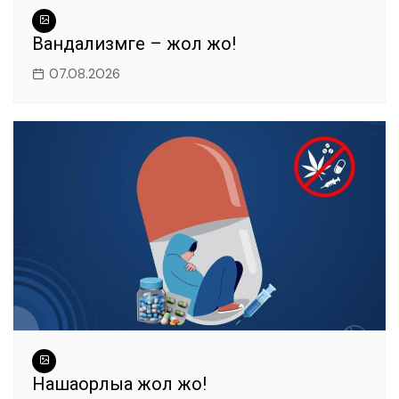
Вандализмге – жол жоқ!
07.08.2026
Нашақорлыққа жол жоқ!