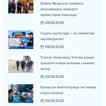
Байкен Жезқазған теміржол
вокзалындағы жаңғырту
жұмыстарын бақылады
06.08.2026
Судағы қауіпсіздік – әр азаматтың
жауапкершілігі
06.08.2026
Ұлытау облысында Ұлттық ұланға
арналған әскери қалашық салынып
жатыр
06.08.2026
Қазақстан мектептерінде екі пәннің
атауы өзгереді
06.08.2026