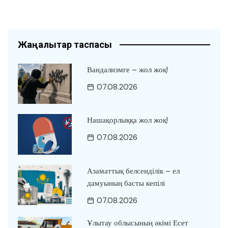
Жаңалықтар таспасы
Вандализмге – жол жоқ!
07.08.2026
Нашақорлыққа жол жоқ!
07.08.2026
Азаматтық белсенділік – ел
дамуының басты кепілі
07.08.2026
Ұлытау облысының әкімі Есет