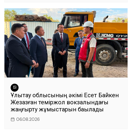
Ұлытау облысының әкімі Есет Байкен
Жезқазған теміржол вокзалындағы
жаңғырту жұмыстарын бақылады
06.08.2026