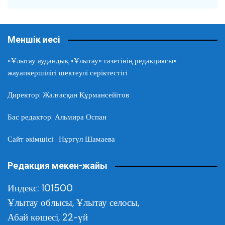
Меншік иесі
«Ұлытау аудандық «Ұлытау» газетінің редакциясы»
жауапкершілігі шектеулі серіктестігі
Директор: Жалғасқан Құрмансейітов
Бас редактор: Альмира Оспан
Сайт әкімшісі: Нұргүл Шамаева
Редакция мекен-жайы
Индекс: 101500
Ұлытау облысы,
Ұлытау селосы,
Абай көшесі, 22-үй