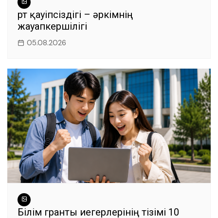
Өрт қауіпсіздігі – әркімнің
жауапкершілігі
05.08.2026
Білім гранты иегерлерінің тізімі 10