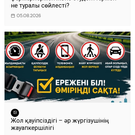
не туралы сөйлесті?
05.08.2026
Жол қауіпсіздігі – әр жүргізушінің
жауапкершілігі