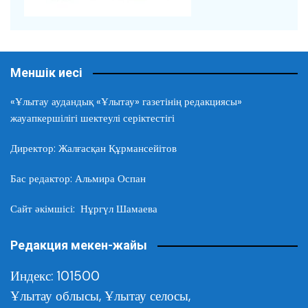
Меншік иесі
«Ұлытау аудандық «Ұлытау» газетінің редакциясы»
жауапкершілігі шектеулі серіктестігі
Директор: Жалғасқан Құрмансейітов
Бас редактор: Альмира Оспан
Сайт әкімшісі: Нұргүл Шамаева
Редакция мекен-жайы
Индекс: 101500
Ұлытау облысы,
Ұлытау селосы,