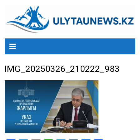
перейти
к
содержанию
IMG_20250326_210222_983