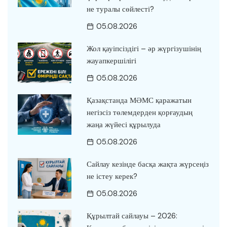
не туралы сөйлесті?
05.08.2026
Жол қауіпсіздігі – әр жүргізушінің
жауапкершілігі
05.08.2026
Қазақстанда МӘМС қаражатын
негізсіз төлемдерден қорғаудың
жаңа жүйесі құрылуда
05.08.2026
Сайлау кезінде басқа жақта жүрсеңіз
не істеу керек?
05.08.2026
Құрылтай сайлауы – 2026: