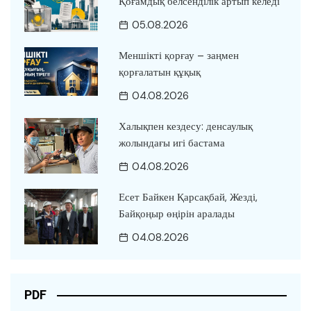
Қоғамдық белсенділік артып келеді
05.08.2026
Меншікті қорғау – заңмен
қорғалатын құқық
04.08.2026
Халықпен кездесу: денсаулық
жолындағы игі бастама
04.08.2026
Есет Байкен Қарсақбай, Жезді,
Байқоңыр өңірін аралады
04.08.2026
PDF