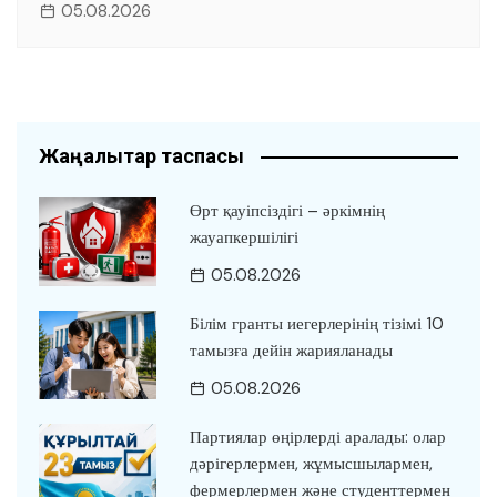
05.08.2026
Жаңалықтар таспасы
Өрт қауіпсіздігі – әркімнің
жауапкершілігі
05.08.2026
Білім гранты иегерлерінің тізімі 10
тамызға дейін жарияланады
05.08.2026
Партиялар өңірлерді аралады: олар
дәрігерлермен, жұмысшылармен,
фермерлермен және студенттермен