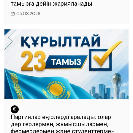
тамызға дейін жарияланады
05.08.2026
Партиялар өңірлерді аралады: олар
дәрігерлермен, жұмысшылармен,
фермерлермен және студенттермен