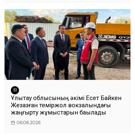
Ұлытау облысының әкімі Есет Байкен
Жезқазған теміржол вокзалындағы
жаңғырту жұмыстарын бақылады
06.08.2026