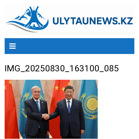
перейти
к
содержанию
IMG_20250830_163100_085