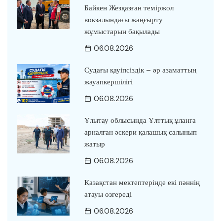
Байкен Жезқазған теміржол
вокзалындағы жаңғырту
жұмыстарын бақылады
06.08.2026
Судағы қауіпсіздік – әр азаматтың
жауапкершілігі
06.08.2026
Ұлытау облысында Ұлттық ұланға
арналған әскери қалашық салынып
жатыр
06.08.2026
Қазақстан мектептерінде екі пәннің
атауы өзгереді
06.08.2026