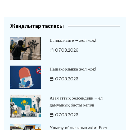
Жаңалықтар таспасы
Вандализмге – жол жоқ!
07.08.2026
Нашақорлыққа жол жоқ!
07.08.2026
Азаматтық белсенділік – ел
дамуының басты кепілі
07.08.2026
Ұлытау облысының әкімі Есет