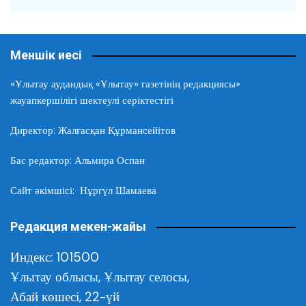
Меншік иесі
«Ұлытау аудандық «Ұлытау» газетінің редакциясы»
жауапкершілігі шектеулі серіктестігі
Директор: Жалғасқан Құрмансейітов
Бас редактор: Альмира Оспан
Сайт әкімшісі: Нұргүл Шамаева
Редакция мекен-жайы
Индекс: 101500
Ұлытау облысы,
Ұлытау селосы,
Абай көшесі, 22-үй