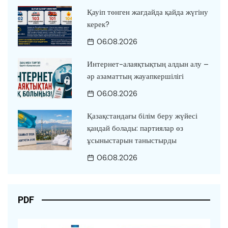
Қауіп төнген жағдайда қайда жүгіну
керек?
06.08.2026
Интернет-алаяқтықтың алдын алу –
әр азаматтың жауапкершілігі
06.08.2026
Қазақстандағы білім беру жүйесі
қандай болады: партиялар өз
ұсыныстарын таныстырды
06.08.2026
PDF