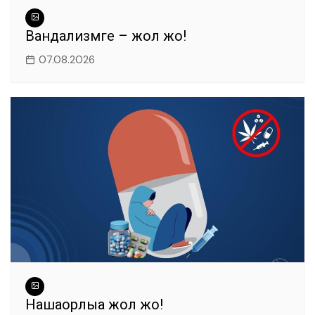
Вандализмге – жол жоқ!
07.08.2026
Нашақорлыққа жол жоқ!