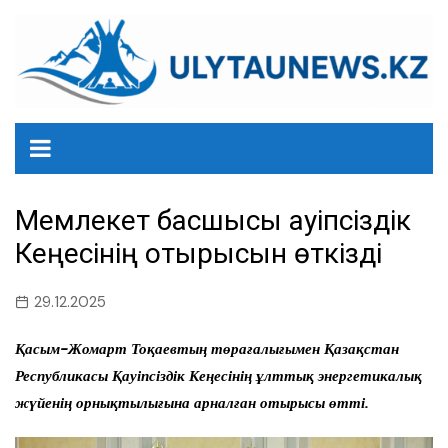
перейти
к
содержанию
Мемлекет басшысы Қауіпсіздік
Кеңесінің отырысын өткізді
29.12.2025
Қасым-Жомарт Тоқаевтың төрағалығымен Қазақстан
Республикасы Қауіпсіздік Кеңесінің ұлттық энергетикалық
жүйенің орнықтылығына арналған отырысы өтті.