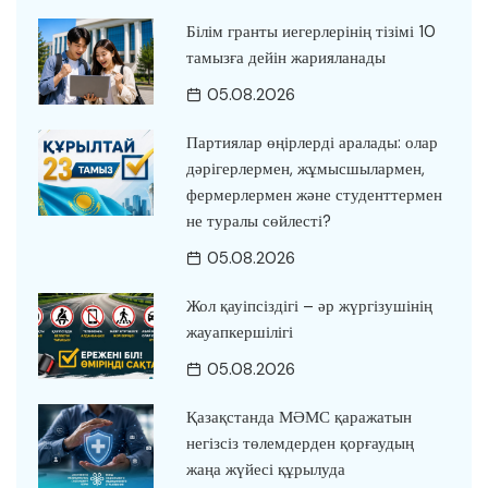
Білім гранты иегерлерінің тізімі 10
тамызға дейін жарияланады
05.08.2026
Партиялар өңірлерді аралады: олар
дәрігерлермен, жұмысшылармен,
фермерлермен және студенттермен
не туралы сөйлесті?
05.08.2026
Жол қауіпсіздігі – әр жүргізушінің
жауапкершілігі
05.08.2026
Қазақстанда МӘМС қаражатын
негізсіз төлемдерден қорғаудың
жаңа жүйесі құрылуда