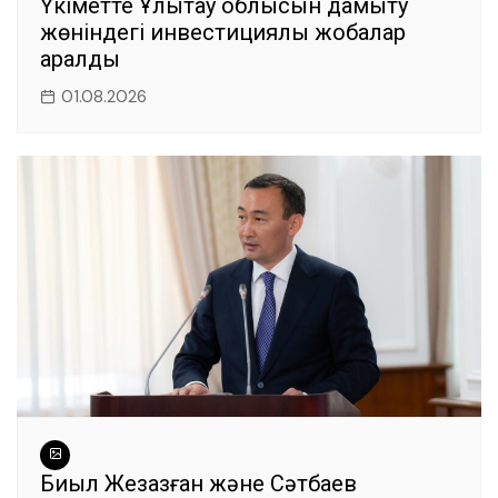
Үкіметте Ұлытау облысын дамыту
жөніндегі инвестициялық жобалар
қаралды
01.08.2026
Биыл Жезқазған және Сәтбаев