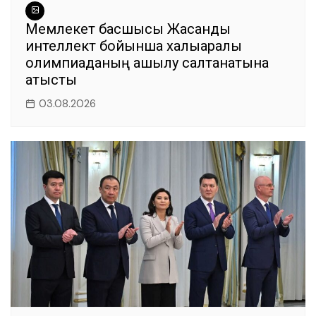
Мемлекет басшысы Жасанды
интеллект бойынша халықаралық
олимпиаданың ашылу салтанатына
қатысты
03.08.2026