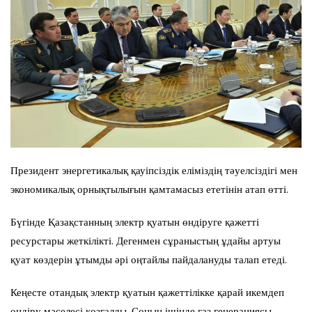
Президент энергетикалық қауіпсіздік еліміздің тәуелсіздігі мен
экономикалық орнықтылығын қамтамасыз ететінін атап өтті.
Бүгінде Қазақстанның электр қуатын өндіруге қажетті
ресурстары жеткілікті. Дегенмен сұраныстың ұдайы артуы
қуат көздерін ұтымды әрі оңтайлы пайдалануды талап етеді.
Кеңесте отандық электр қуатын қажеттілікке қарай икемдеп
өндіру мәселесі қозғалды. Соның ішінде газ генерациясы,