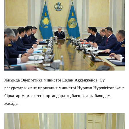
Жиында Энергетика министрі Ерлан Ақкенженов, Су
ресурстары және ирригация министрі Нұржан Нұржігітов және
бірқатар мемлекеттік органдардың басшылары баяндама
жасады.