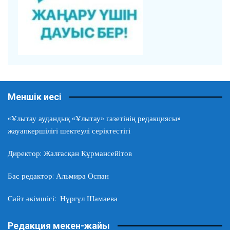
Меншік иесі
«Ұлытау аудандық «Ұлытау» газетінің редакциясы»
жауапкершілігі шектеулі серіктестігі
Директор: Жалғасқан Құрмансейітов
Бас редактор: Альмира Оспан
Сайт әкімшісі: Нұргүл Шамаева
Редакция мекен-жайы