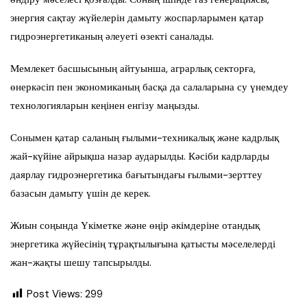
энергия сақтау жүйелерін дамыту жоспарларымен қатар
гидроэнергетиканың әлеуеті өзекті саналады.
Мемлекет басшысының айтуынша, аграрлық секторға,
өнеркәсіп пен экономиканың басқа да салаларына су үнемдеу
технологияларын кеңінен енгізу маңызды.
Сонымен қатар саланың ғылыми-техникалық және кадрлық
жай-күйіне айрықша назар аударылды. Кәсіби кадрларды
даярлау гидроэнергетика бағытындағы ғылыми-зерттеу
базасын дамыту үшін де керек.
Жиын соңында Үкіметке және өңір әкімдеріне отандық
энергетика жүйесінің тұрақтылығына қатысты мәселелерді
жан-жақты шешу тапсырылды.
Post Views:
299