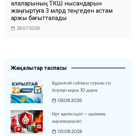
қалаларының ТКШ нысандарын
жаңғыртуға 3 млрд теңгеден астам
қаржы бағытталады
28.07.2026
Жаңалықтар таспасы
Құрылтай сайлауы туралы сіз
білуіңіз керек 10 дерек
06.08.2026
Өрт қауіпсіздігі – әркімнің
жауапкершілігі
05.08.2026