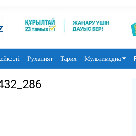
ейкесті
Руханият
Тарих
Мультимедиа
Фото
432_286
Видео