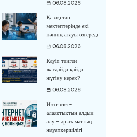
06.08.2026
Қазақстан
мектептерінде екі
пәннің атауы өзгереді
06.08.2026
Қауіп төнген
жағдайда қайда
жүгіну керек?
06.08.2026
Интернет-
алаяқтықтың алдын
алу – әр азаматтың
жауапкершілігі