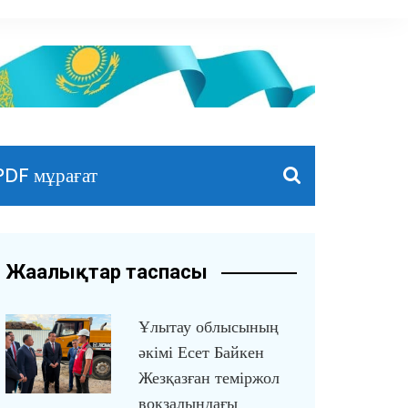
PDF мұрағат
Жаңалықтар таспасы
Ұлытау облысының
әкімі Есет Байкен
Жезқазған теміржол
вокзалындағы