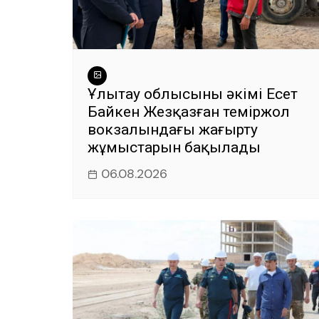
Ұлытау облысының әкімі Есет
Байкен Жезқазған теміржол
вокзалындағы жаңғырту
жұмыстарын бақылады
06.08.2026