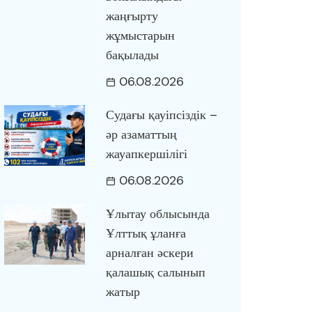
жаңғырту
жұмыстарын
бақылады
06.08.2026
Судағы қауіпсіздік –
әр азаматтың
жауапкершілігі
06.08.2026
Ұлытау облысында
Ұлттық ұланға
арналған әскери
қалашық салынып
жатыр