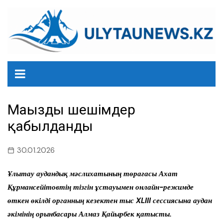
перейти
к
содержанию
Маңызды шешімдер
қабылданды
30.01.2026
Ұлытау аудандық мәслихатының төрағасы Ахат
Құрмансейітовтің тізгін ұстауымен онлайн-режимде
өткен өкілді органның кезектен тыс XLIII сессиясына аудан
әкімінің орынбасары Алмаз Қайырбек қатысты.