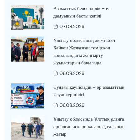
Азаматтық белсенділік – ел
дамуының басты кепілі
07.08.2026
Ұлытау облысының әкімі Есет
Байкен Жезқазған теміржол
вокзалындағы жаңғырту
жұмыстарын бақылады
06.08.2026
Судағы қауіпсіздік – әр азаматтың
жауапкершілігі
06.08.2026
Ұлытау облысында Ұлттық ұланға
арналған әскери қалашық салынып
жатыр