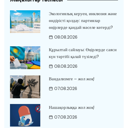
Экологиялық керуен, инклюзия және
өндірісті қолдау: партиялар
өңірлерде қандай мәселе көтерді?
08.08.2026
Құрылтай сайлауы: Өңірлерде саяси
күн тәртібі қалай түзіледі?
08.08.2026
Вандализмге – жол жоқ!
07.08.2026
Нашақорлыққа жол жоқ!
07.08.2026