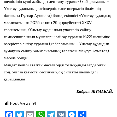
шешімінің күші жойылды деп тану туралы» (хабарламашы –
Ұлытау ауданының кәсіпкерлік және өнеркәсіп бөлімінің
басшысы Гүлнар Ауғанова) болса, екіншісі «Ұлытау аудандық
мәслихатының 2025 жылғы 29 қыркүйектегі XXXV
сессиясының «Ұлытау ауданының учаскелік сайлау
комиссияларының мүшелерін сайлау туралы» №221 шешіміне
өзгерістер енгізу туралы» (хабарламашы – Ұлытау аудандық
аумақтық сайлау комиссиясының төрағасы Мақсұт Ахметов)
мәселе болды.
Мандат иелері аталған мәселелерді толыққанды зерделеген
соң, оларға қатысты сессияның оң сипатты шешімдері
қабылданды.
Қайрат ЖҰМАБАЙ.
Post Views:
91
F
T
E
W
T
V
M
О