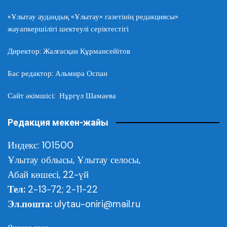
«Ұлытау аудандық «Ұлытау» газетінің редакциясы»
жауапкершілігі шектеулі серіктестігі
Директор: Жалғасқан Құрмансейітов
Бас редактор: Альмира Оспан
Сайт әкімшісі: Нұргүл Шамаева
Редакция мекен-жайы
Индекс: 101500
Ұлытау облысы,
Ұлытау селосы,
Абай көшесі, 22-үй
Тел:
2-13-72; 2-11-22
Эл.пошта:
ulytau-oniri@mail.ru