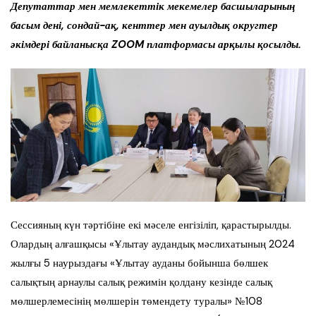
Депутаттар мен мемлекеттік мекемелер басшыларының
басым дені, сондай-ақ, кенттер мен ауылдық округтер
әкімдері байланысқа ZOOM платформасы арқылы қосылды.
Сессияның күн тәртібіне екі мәселе енгізіліп, қарастырылды.
Олардың алғашқысы «Ұлытау аудандық мәслихатының 2024
жылғы 5 наурыздағы «Ұлытау ауданы бойынша бөлшек
салықтың арнаулы салық режимін қолдану кезінде салық
мөлшерлемесінің мөлшерін төмендету туралы» №108