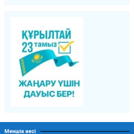
Меншік иесі