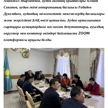
Аманжол Мырзабеков, аудан әкімінің орынбасары Алмат
Сакипов, аудан әкімі аппаратының басшысы Ғабиден
Дүкембаев, аудандық мемлекеттік мекемелердің басшылары
және жергілікті БАҚ өкілі қатысты. Аудан орталығынан
сыртқары аумақтардағы мәслихат депутаттары, ауылдық
округтер мен кенттер әкімдері байланыста ZOOM
платформасы арқылы болды.