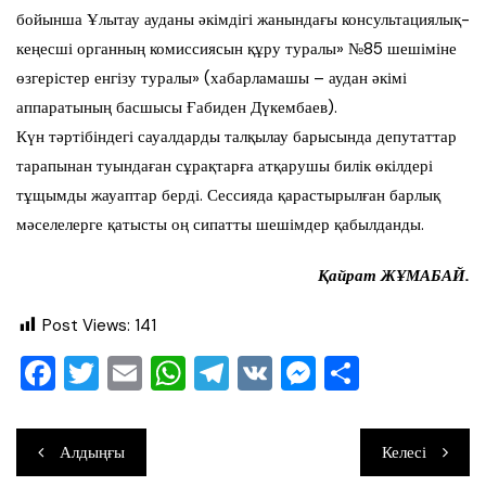
бойынша Ұлытау ауданы әкімдігі жанындағы консультациялық-
кеңесші органның комиссиясын құру туралы» №85 шешіміне
өзгерістер енгізу туралы» (хабарламашы – аудан әкімі
аппаратының басшысы Ғабиден Дүкембаев).
Күн тәртібіндегі сауалдарды талқылау барысында депутаттар
тарапынан туындаған сұрақтарға атқарушы билік өкілдері
тұщымды жауаптар берді. Сессияда қарастырылған барлық
мәселелерге қатысты оң сипатты шешімдер қабылданды.
Қайрат ЖҰМАБАЙ.
Post Views:
141
F
T
E
W
T
V
M
О
a
wi
m
h
el
K
e
тп
c
tt
ai
at
e
ss
ра
Навигация
Алдыңғы
Келесі
e
er
l
s
gr
e
ви