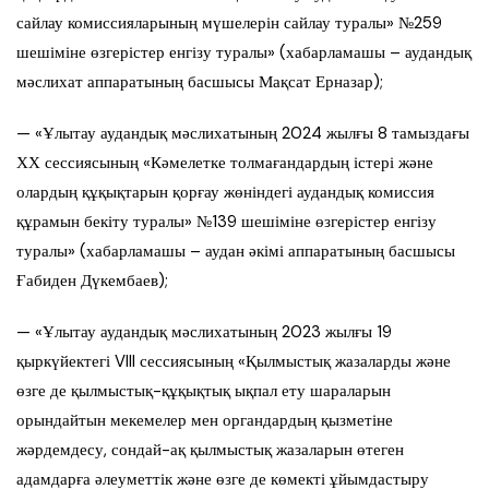
сайлау комиссияларының мүшелерін сайлау туралы» №259
шешіміне өзгерістер енгізу туралы» (хабарламашы – аудандық
мәслихат аппаратының басшысы Мақсат Ерназар);
— «Ұлытау аудандық мәслихатының 2024 жылғы 8 тамыздағы
ХХ сессиясының «Кәмелетке толмағандардың істері және
олардың құқықтарын қорғау жөніндегі аудандық комиссия
құрамын бекіту туралы» №139 шешіміне өзгерістер енгізу
туралы» (хабарламашы – аудан әкімі аппаратының басшысы
Ғабиден Дүкембаев);
— «Ұлытау аудандық мәслихатының 2023 жылғы 19
қыркүйектегі VIII сессиясының «Қылмыстық жазаларды және
өзге де қылмыстық-құқықтық ықпал ету шараларын
орындайтын мекемелер мен органдардың қызметіне
жәрдемдесу, сондай-ақ қылмыстық жазаларын өтеген
адамдарға әлеуметтік және өзге де көмекті ұйымдастыру