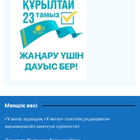
Меншік иесі
«Ұлытау аудандық «Ұлытау» газетінің редакциясы»
жауапкершілігі шектеулі серіктестігі
Директор: Жалғасқан Құрмансейітов