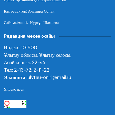
Бас редактор: Альмира Оспан
Сайт әкімшісі: Нұргүл Шамаева
Редакция мекен-жайы
Индекс: 101500
Ұлытау облысы,
Ұлытау селосы,
Абай көшесі, 22-үй
Тел:
2-13-72; 2-11-22
Эл.пошта:
ulytau-oniri@mail.ru
Яндекс дзен