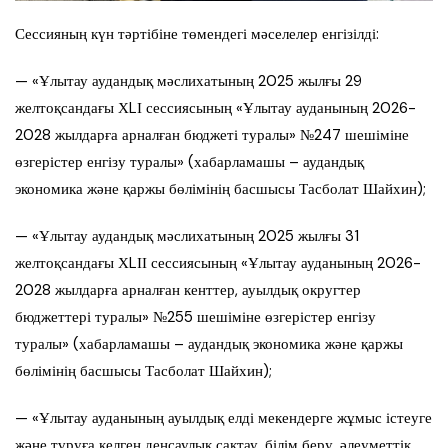
Сессияның күн тәртібіне төмендегі мәселелер енгізілді:
— «Ұлытау аудандық мәслихатының 2025 жылғы 29
желтоқсандағы ХLІ сессиясының «Ұлытау ауданының 2026-
2028 жылдарға арналған бюджеті туралы» №247 шешіміне
өзгерістер енгізу туралы» (хабарламашы – аудандық
экономика және қаржы бөлімінің басшысы Тасболат Шайхин);
— «Ұлытау аудандық мәслихатының 2025 жылғы 31
желтоқсандағы ХLІІ сессиясының «Ұлытау ауданының 2026-
2028 жылдарға арналған кенттер, ауылдық округтер
бюджеттері туралы» №255 шешіміне өзгерістер енгізу
туралы» (хабарламашы – аудандық экономика және қаржы
бөлімінің басшысы Тасболат Шайхин);
— «Ұлытау ауданының ауылдық елді мекендерге жұмыс істеуге
және тұруға келген денсаулық сақтау, білім беру, әлеуметтік