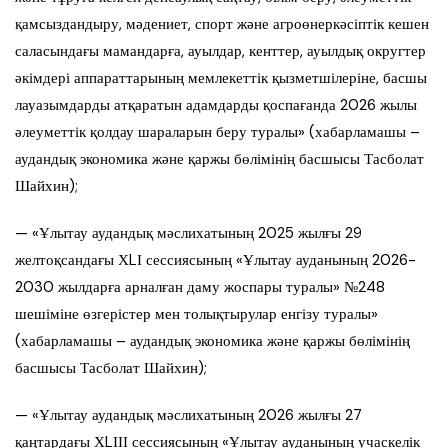
қамсыздандыру, мәдениет, спорт және агроөнеркәсіптік кешен
саласындағы мамандарға, ауылдар, кенттер, ауылдық округтер
әкімдері аппараттарының мемлекеттік қызметшілеріне, басшы
лауазымдарды атқаратын адамдарды қоспағанда 2026 жылы
әлеуметтік қолдау шараларын беру туралы» (хабарламашы –
аудандық экономика және қаржы бөлімінің басшысы Тасболат
Шайхин);
— «Ұлытау аудандық мәслихатының 2025 жылғы 29
желтоқсандағы ХLІ сессиясының «Ұлытау ауданының 2026-
2030 жылдарға арналған даму жоспары туралы» №248
шешіміне өзгерістер мен толықтырулар енгізу туралы»
(хабарламашы – аудандық экономика және қаржы бөлімінің
басшысы Тасболат Шайхин);
— «Ұлытау аудандық мәслихатының 2026 жылғы 27
қаңтардағы ХLІІІ сессиясының «Ұлытау ауданының учаскелік