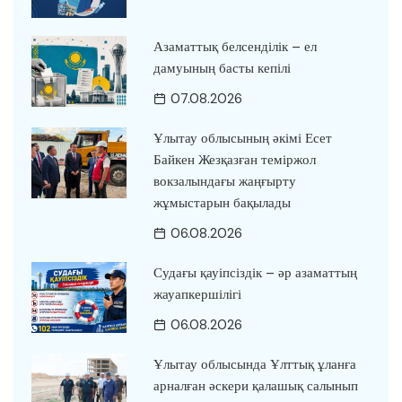
Азаматтық белсенділік – ел
дамуының басты кепілі
07.08.2026
Ұлытау облысының әкімі Есет
Байкен Жезқазған теміржол
вокзалындағы жаңғырту
жұмыстарын бақылады
06.08.2026
Судағы қауіпсіздік – әр азаматтың
жауапкершілігі
06.08.2026
Ұлытау облысында Ұлттық ұланға
арналған әскери қалашық салынып