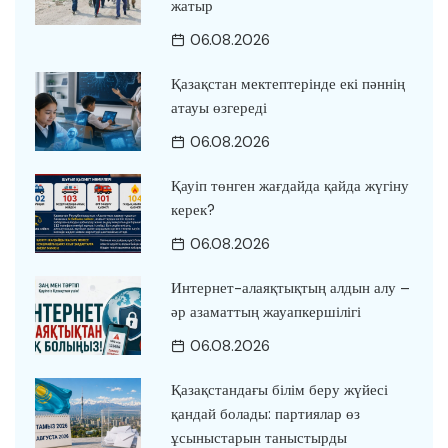
жатыр
06.08.2026
Қазақстан мектептерінде екі пәннің
атауы өзгереді
06.08.2026
Қауіп төнген жағдайда қайда жүгіну
керек?
06.08.2026
Интернет-алаяқтықтың алдын алу –
әр азаматтың жауапкершілігі
06.08.2026
Қазақстандағы білім беру жүйесі
қандай болады: партиялар өз
ұсыныстарын таныстырды