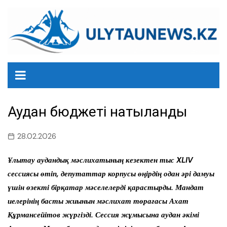
перейти
к
содержанию
Аудан бюджеті нақтыланды
28.02.2026
Ұлытау аудандық мәслихатының кезектен тыс XLIV
сессиясы өтіп, депутаттар корпусы өңірдің одан әрі дамуы
үшін өзекті бірқатар мәселелерді қарастырды. Мандат
иелерінің басты жиынын мәслихат төрағасы Ахат
Құрмансейітов жүргізді. Сессия жұмысына аудан әкімі