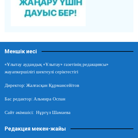
Меншік иесі
«Ұлытау аудандық «Ұлытау» газетінің редакциясы»
жауапкершілігі шектеулі серіктестігі
Директор: Жалғасқан Құрмансейітов
Бас редактор: Альмира Оспан
Сайт әкімшісі: Нұргүл Шамаева
Редакция мекен-жайы