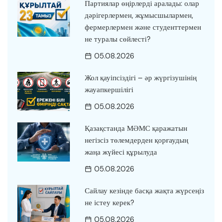
Партиялар өңірлерді аралады: олар
дәрігерлермен, жұмысшылармен,
фермерлермен және студенттермен
не туралы сөйлесті?
05.08.2026
Жол қауіпсіздігі – әр жүргізушінің
жауапкершілігі
05.08.2026
Қазақстанда МӘМС қаражатын
негізсіз төлемдерден қорғаудың
жаңа жүйесі құрылуда
05.08.2026
Сайлау кезінде басқа жақта жүрсеңіз
не істеу керек?
05.08.2026