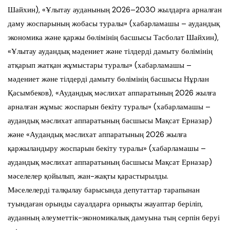
Шайхин), «Ұлытау ауданының 2026–2030 жылдарға арналған
даму жоспарының жобасы туралы» (хабарламашы – аудандық
экономика және қаржы бөлімінің басшысы Тасболат Шайхин),
«Ұлытау аудандық мәдениет және тілдерді дамыту бөлімінің
атқарып жатқан жұмыстары туралы» (хабарламашы –
мәдениет және тілдерді дамыту бөлімінің басшысы Нұрлан
Қасымбеков), «Аудандық мәслихат аппаратының 2026 жылға
арналған жұмыс жоспарын бекіту туралы» (хабарламашы –
аудандық мәслихат аппаратының басшысы Мақсат Ерназар)
және «Аудандық мәслихат аппаратының 2026 жылға
қаржыландыру жоспарын бекіту туралы» (хабарламашы –
аудандық мәслихат аппаратының басшысы Мақсат Ерназар)
мәселелер қойылып, жан-жақты қарастырылды.
Мәселелерді талқылау барысында депутаттар тарапынан
туындаған орынды сауалдарға орнықты жауаптар беріліп,
ауданның әлеуметтік-экономикалық дамуына тың серпін беруі