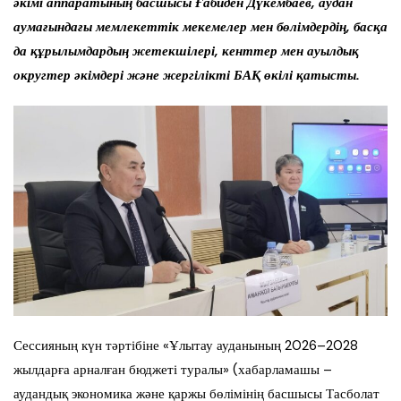
әкімі аппаратының басшысы Ғабиден Дүкембаев, аудан
аумағындағы мемлекеттік мекемелер мен бөлімдердің, басқа
да құрылымдардың жетекшілері, кенттер мен ауылдық
округтер әкімдері және жергілікті БАҚ өкілі қатысты.
Сессияның күн тәртібіне «Ұлытау ауданының 2026–2028
жылдарға арналған бюджеті туралы» (хабарламашы –
аудандық экономика және қаржы бөлімінің басшысы Тасболат