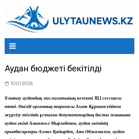
перейти
к
содержанию
Аудан бюджеті бекітілді
10.01.2026
Ұлытау аудандық мәслихатының кезекті XLI сессиясы
өтті. Өкілді органның төрағасы Ахат Құрмансейітов
жүргізу тізгінін ұстаған депутаттардың басты жиынына
аудан әкімі Аманжол Мырзабеков, аудан әкімінің
орынбасарлары Алмаз Қайырбек, Аян Әбжамалов, аудан