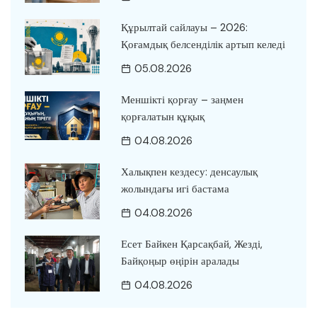
Құрылтай сайлауы – 2026:
Қоғамдық белсенділік артып келеді
05.08.2026
Меншікті қорғау – заңмен
қорғалатын құқық
04.08.2026
Халықпен кездесу: денсаулық
жолындағы игі бастама
04.08.2026
Есет Байкен Қарсақбай, Жезді,
Байқоңыр өңірін аралады
04.08.2026