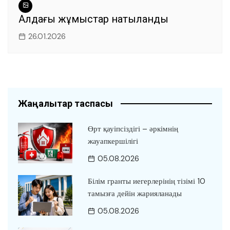
Алдағы жұмыстар нақтыланды
26.01.2026
Жаңалықтар таспасы
Өрт қауіпсіздігі – әркімнің
жауапкершілігі
05.08.2026
Білім гранты иегерлерінің тізімі 10
тамызға дейін жарияланады
05.08.2026