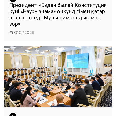
Президент: «Бұдан былай Конституция
күні «Наурызнама» онкүндігімен қатар
аталып өтеді. Мұның символдық мәні
зор»
01.07.2026