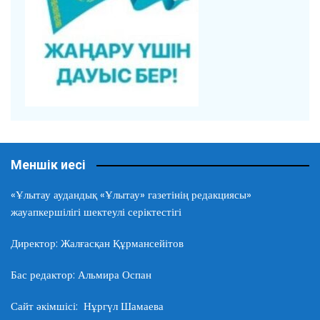
Меншік иесі
«Ұлытау аудандық «Ұлытау» газетінің редакциясы»
жауапкершілігі шектеулі серіктестігі
Директор: Жалғасқан Құрмансейітов
Бас редактор: Альмира Оспан
Сайт әкімшісі: Нұргүл Шамаева