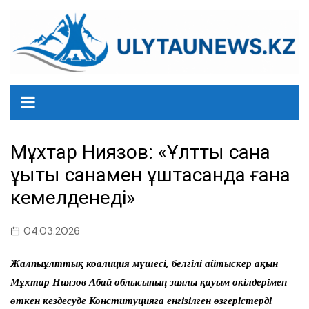
перейти
к
содержанию
Мұхтар Ниязов: «Ұлттық сана
құқықтық санамен ұштасқанда ғана
кемелденеді»
04.03.2026
Жалпыұлттық коалиция мүшесі, белгілі айтыскер ақын
Мұхтар Ниязов Абай облысының зиялы қауым өкілдерімен
өткен кездесуде Конституцияға енгізілген өзгерістерді