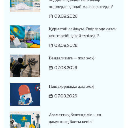
өңірлерде қандай мәселе көтерді?
08.08.2026
Құрылтай сайлауы: Өңірлерде саяси
күн тәртібі қалай түзіледі?
08.08.2026
Вандализмге – жол жоқ!
07.08.2026
Нашақорлыққа жол жоқ!
07.08.2026
Азаматтық белсенділік – ел
дамуының басты кепілі