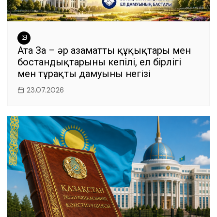
Ата Заң – әр азаматтың құқықтары мен
бостандықтарының кепілі, ел бірлігі
мен тұрақты дамуының негізі
23.07.2026