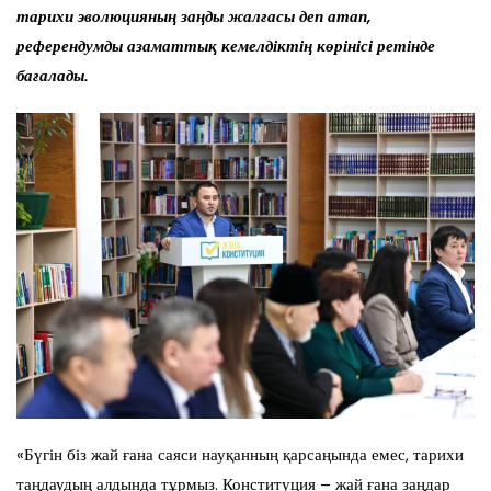
тарихи эволюцияның заңды жалғасы деп атап,
референдумды азаматтық кемелдіктің көрінісі ретінде
бағалады.
«Бүгін біз жай ғана саяси науқанның қарсаңында емес, тарихи
таңдаудың алдында тұрмыз. Конституция – жай ғана заңдар