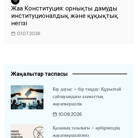
Жаңа Конституция: орнықты дамудың
институционалдық және құқықтық
негізі
01.07.2026
Жаңалықтар таспасы
Бір дауыс – бір таңдау: Құрылтай
сайлауындағы азаматтық
жауапкершілік
10.08.2026
Қаланың тазалығы – әрбіріміздің
жауапкершілігіміз