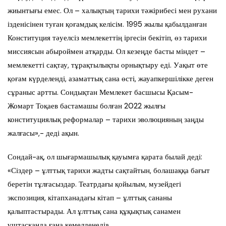
жиынтығы емес. Ол – халықтың тарихи тәжірибесі мен рухани
ізденісінен туған қоғамдық келісім. 1995 жылы қабылданған
Конституция тәуелсіз мемлекеттің іргесін бекітіп, өз тарихи
миссиясын абыроймен атқарды. Ол кезеңде басты міндет –
мемлекетті сақтау, тұрақтылықты орнықтыру еді. Уақыт өте
қоғам күрделенді, азаматтық сана өсті, жауапкершілікке деген
сұраныс артты. Сондықтан Мемлекет басшысы Қасым-
Жомарт Тоқаев бастамашы болған 2022 жылғы
конституциялық реформалар – тарихи эволюцияның заңды
жалғасы»,- деді ақын.
Сондай-ақ, ол шығармашылық қауымға қарата былай деді:
«Сіздер – ұлттық тарихи жадты сақтайтын, болашаққа бағыт
беретін тұлғасыздар. Театрдағы қойылым, музейдегі
экспозиция, кітапханадағы кітап – ұлттық сананы
қалыптастырады. Ал ұлттық сана құқықтық санамен
ұштасқанда ғана кемелденеді».