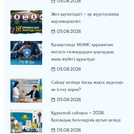
05.08.2026
Жол қауіпсіздігі – әр жүргізушінің
жауапкершілігі
05.08.2026
Қазақстанда МӘМС қаражатын
негізсіз төлемдерден қорғаудың
жаңа жүйесі құрылуда
05.08.2026
Сайлау кезінде басқа жақта жүрсеңіз
не істеу керек?
05.08.2026
Құрылтай сайлауы – 2026:
Қоғамдық белсенділік артып келеді
05.08.2026