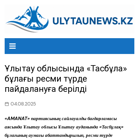
перейти
к
содержанию
Ұлытау облысында «Тасбұлақ»
бұлағы ресми түрде
пайдалануға берілді
04.08.2025
«AMANAT» партиясының сайлауалды бағдарламасы
аясында Ұлытау облысы Ұлытау ауданында «Тасбұлақ»
бұлағының аумағы абаттандырылып, ресми түрде