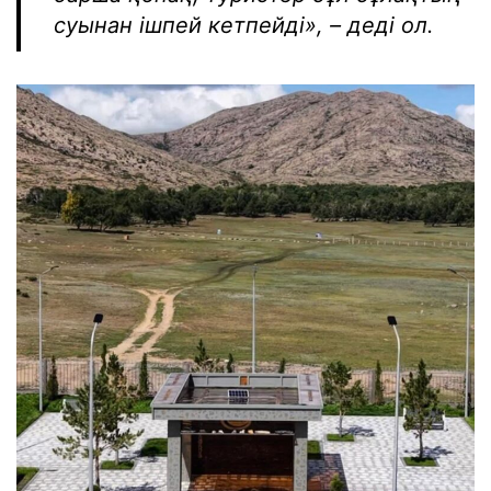
суынан ішпей кетпейді»
, – деді ол.