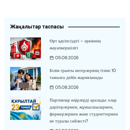
Жаңалықтар таспасы
Өрт қауіпсіздігі – әркімнің
жауапкершілігі
05.08.2026
Білім гранты иегерлерінің тізімі 10
тамызға дейін жарияланады
05.08.2026
Партиялар өңірлерді аралады: олар
дәрігерлермен, жұмысшылармен,
фермерлермен және студенттермен
не туралы сөйлесті?