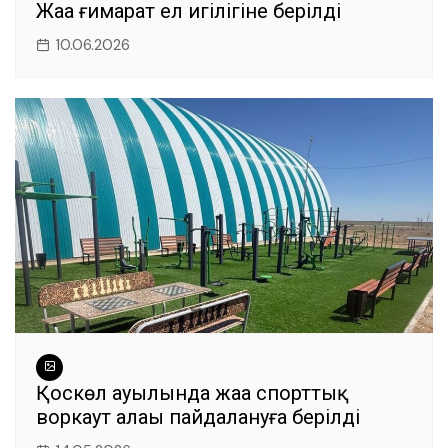
Жаңа ғимарат ел игілігіне берілді
10.06.2026
Қоскөл ауылында жаңа спорттық
воркаут алаңы пайдалануға берілді