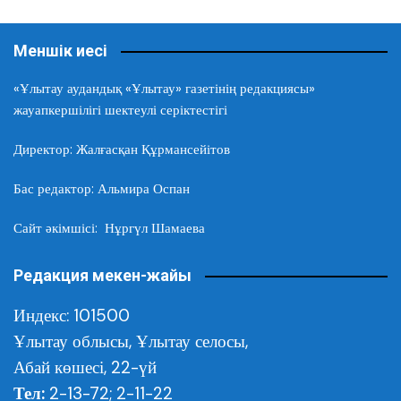
Меншік иесі
«Ұлытау аудандық «Ұлытау» газетінің редакциясы»
жауапкершілігі шектеулі серіктестігі
Директор: Жалғасқан Құрмансейітов
Бас редактор: Альмира Оспан
Сайт әкімшісі: Нұргүл Шамаева
Редакция мекен-жайы
Индекс: 101500
Ұлытау облысы,
Ұлытау селосы,
Абай көшесі, 22-үй
Тел:
2-13-72; 2-11-22