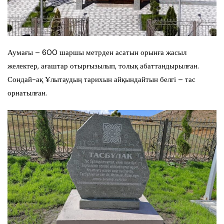
Аумағы – 600 шаршы метрден асатын орынға жасыл
желектер, ағаштар отырғызылып, толық абаттандырылған.
Сондай-ақ Ұлытаудың тарихын айқындайтын белгі – тас
орнатылған.