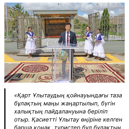
«Қарт Ұлытаудың қойнауындағы таза
бұлақтың маңы жаңартылып, бүгін
халықтың пайдалануына беріліп
отыр. Қасиетті Ұлытау өңіріне келген
барша қонақ, туристер бұл бұлақтың