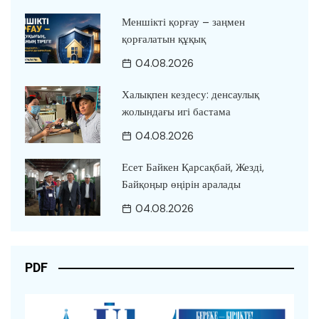
Меншікті қорғау – заңмен
қорғалатын құқық
04.08.2026
Халықпен кездесу: денсаулық
жолындағы игі бастама
04.08.2026
Есет Байкен Қарсақбай, Жезді,
Байқоңыр өңірін аралады
04.08.2026
PDF