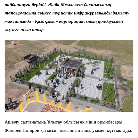
пайдалануға берілді. Жоба Мемлекет басшысының
тапсырмасына сәйкес туристік инфрақұрылымды дамыту
мақсатында «Қазақмыс» корпорациясының қолдауымен
жүзеге асып отыр.
Ашылу салтанатына Ұлытау облысы әкімінің орынбасары
Жәнібек Нөпіров қатысып, нысанның ашылуымен құттықтады.