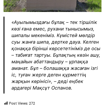
«Ауылымыздағы бұлақ – тек тіршілік
көзі ғана емес, рухани тынысымыз,
шипалы мекеніміз. Күмістей мөлдір
суы жанға шипа, дертке дауа. Келген
қонаққа бірінші көрсететініміз де осы
– табиғат тартуы. Бұлақтың көзін ашу,
маңайын абаттандыру – ұрпаққа
аманат. Бұл – болашаққа жасаған ізгі
іс, туған жерге деген құрметтің
жарқын көрінісі»
, – деді еңбек
ардагері Мақсұт Оспанов.
Post Views:
272