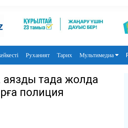
ейкесті
Руханият
Тарих
Мультимедиа
Фото
аязды таңда жолда
Видео
рға полиция