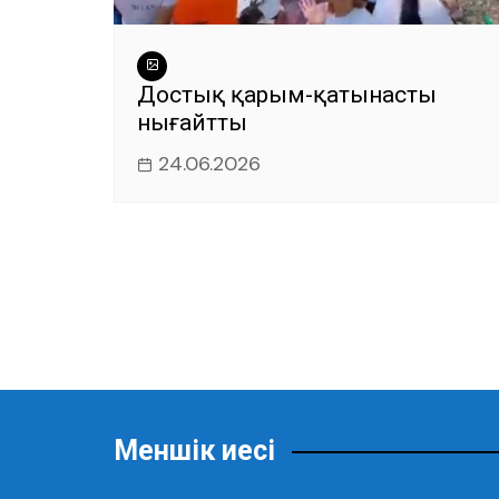
Достық қарым-қатынасты
нығайтты
24.06.2026
Меншік иесі