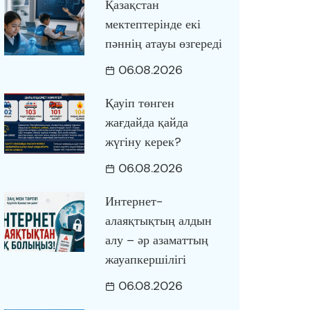
Қазақстан
мектептерінде екі
пәннің атауы өзгереді
06.08.2026
Қауіп төнген
жағдайда қайда
жүгіну керек?
06.08.2026
Интернет-
алаяқтықтың алдын
алу – әр азаматтың
жауапкершілігі
06.08.2026