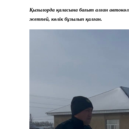
Қызылорда қаласына бағыт алған автокөлі
жетпей, көлік бұзылып қалған.