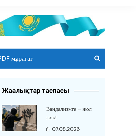
PDF мұрағат
Жаңалықтар таспасы
Вандализмге – жол
жоқ!
07.08.2026