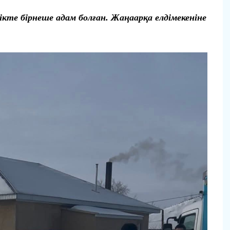
кте бірнеше адам болған. Жаңаарқа елдімекеніне