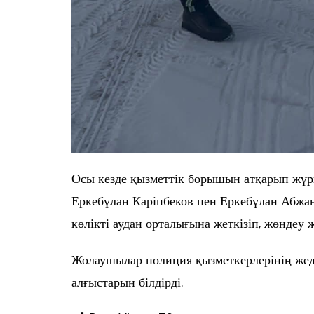
Осы кезде қызметтік борышын атқарып жүр
Еркебұлан Каріпбеков пен Еркебұлан Абжан
көлікті аудан орталығына жеткізіп, жөндеу
Жолаушылар полиция қызметкерлерінің жед
алғыстарын білдірді.