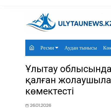
перейти
к
содержанию
Аудан тынысы
Көк
Ресми
Президент
Ұлытау облысында 
Үкімет
қалған жолаушыла
Парламент
көмектесті
Облыс әкімдігі
Өңір басшылығы
26.01.2026