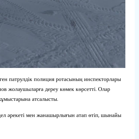
ген патрулдік полиция ротасының инспекторлары
ов жолаушыларға дереу көмек көрсетті. Олар
 жұмыстарына атсалысты.
ел әрекеті мен жанашырлығын атап өтіп, шынайы