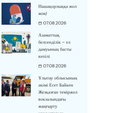
Нашақорлыққа жол
жоқ!
07.08.2026
Азаматтық
белсенділік – ел
дамуының басты
кепілі
07.08.2026
Ұлытау облысының
әкімі Есет Байкен
Жезқазған теміржол
вокзалындағы
жаңғырту