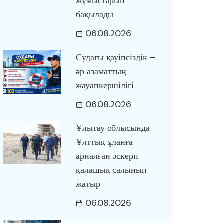
жұмыстарын
бақылады
06.08.2026
Судағы қауіпсіздік –
әр азаматтың
жауапкершілігі
06.08.2026
Ұлытау облысында
Ұлттық ұланға
арналған әскери
қалашық салынып
жатыр
06.08.2026