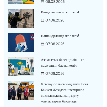
08.08.2026
Вандализмге – жол жоқ!
07.08.2026
Нашақорлыққа жол жоқ!
07.08.2026
Азаматтық белсенділік – ел
дамуының басты кепілі
07.08.2026
Ұлытау облысының әкімі Есет
Байкен Жезқазған теміржол
вокзалындағы жаңғырту
жұмыстарын бақылады