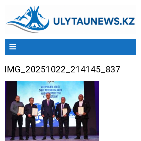
перейти
к
содержанию
IMG_20251022_214145_837