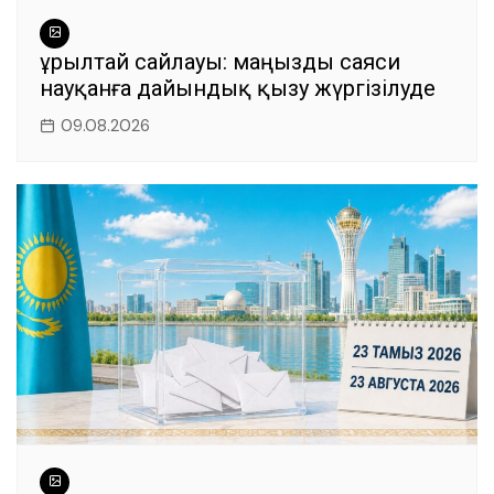
Құрылтай сайлауы: маңызды саяси
науқанға дайындық қызу жүргізілуде
09.08.2026