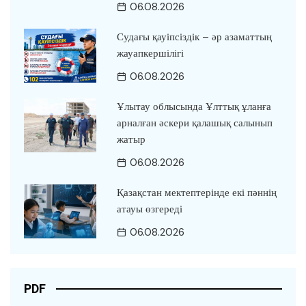
06.08.2026
Судағы қауіпсіздік – әр азаматтың
жауапкершілігі
06.08.2026
Ұлытау облысында Ұлттық ұланға
арналған әскери қалашық салынып
жатыр
06.08.2026
Қазақстан мектептерінде екі пәннің
атауы өзгереді
06.08.2026
PDF