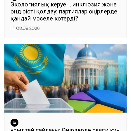
Экологиялық керуен, инклюзия және
өндірісті қолдау: партиялар өңірлерде
қандай мәселе көтерді?
08.08.2026
Құрылтай сайлауы: Өңірлерде саяси күн