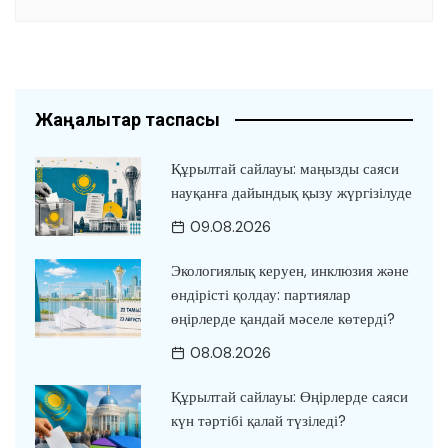
Жаңалықтар таспасы
Құрылтай сайлауы: маңызды саяси
науқанға дайындық қызу жүргізілуде
09.08.2026
Экологиялық керуен, инклюзия және
өндірісті қолдау: партиялар
өңірлерде қандай мәселе көтерді?
08.08.2026
Құрылтай сайлауы: Өңірлерде саяси
күн тәртібі қалай түзіледі?