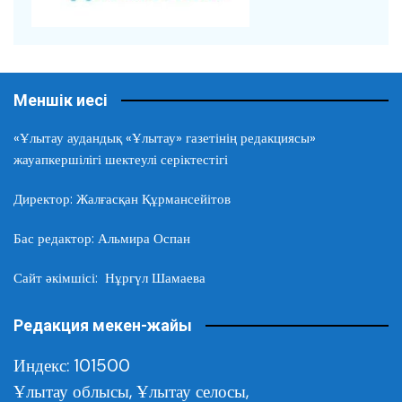
Меншік иесі
«Ұлытау аудандық «Ұлытау» газетінің редакциясы»
жауапкершілігі шектеулі серіктестігі
Директор: Жалғасқан Құрмансейітов
Бас редактор: Альмира Оспан
Сайт әкімшісі: Нұргүл Шамаева
Редакция мекен-жайы
Индекс: 101500
Ұлытау облысы,
Ұлытау селосы,