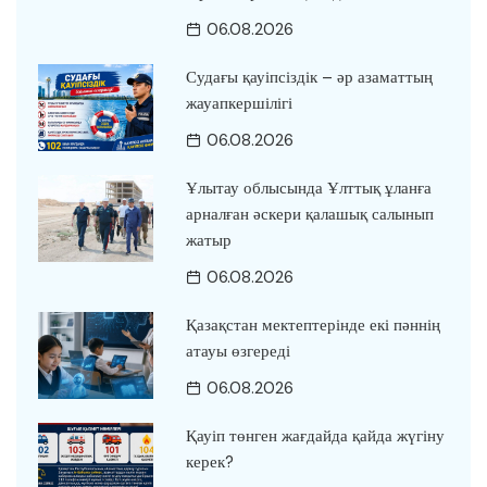
06.08.2026
Судағы қауіпсіздік – әр азаматтың
жауапкершілігі
06.08.2026
Ұлытау облысында Ұлттық ұланға
арналған әскери қалашық салынып
жатыр
06.08.2026
Қазақстан мектептерінде екі пәннің
атауы өзгереді
06.08.2026
Қауіп төнген жағдайда қайда жүгіну
керек?