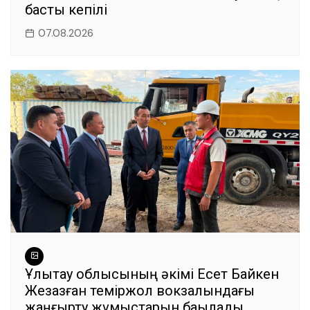
басты кепілі
07.08.2026
Ұлытау облысының әкімі Есет Байкен
Жезқазған теміржол вокзалындағы
жаңғырту жұмыстарын бақылады