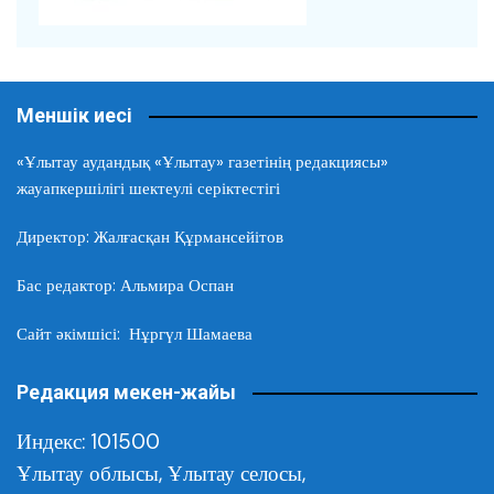
Меншік иесі
«Ұлытау аудандық «Ұлытау» газетінің редакциясы»
жауапкершілігі шектеулі серіктестігі
Директор: Жалғасқан Құрмансейітов
Бас редактор: Альмира Оспан
Сайт әкімшісі: Нұргүл Шамаева
Редакция мекен-жайы
Индекс: 101500
Ұлытау облысы,
Ұлытау селосы,