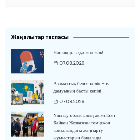
Жаңалықтар таспасы
Нашақорлыққа жол жоқ!
07.08.2026
Азаматтық белсенділік – ел
дамуының басты кепілі
07.08.2026
Ұлытау облысының әкімі Есет
Байкен Жезқазған теміржол
вокзалындағы жаңғырту
жұмыстарын бақылады