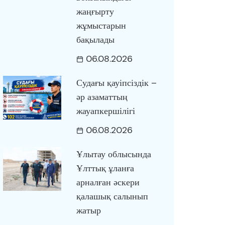
жаңғырту
жұмыстарын
бақылады
06.08.2026
Судағы қауіпсіздік –
әр азаматтың
жауапкершілігі
06.08.2026
Ұлытау облысында
Ұлттық ұланға
арналған әскери
қалашық салынып
жатыр