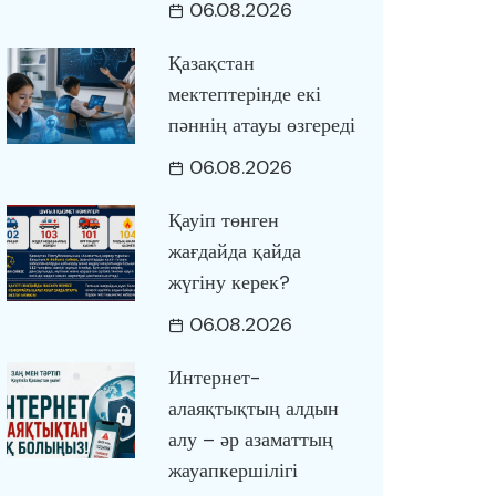
06.08.2026
Қазақстан
мектептерінде екі
пәннің атауы өзгереді
06.08.2026
Қауіп төнген
жағдайда қайда
жүгіну керек?
06.08.2026
Интернет-
алаяқтықтың алдын
алу – әр азаматтың
жауапкершілігі