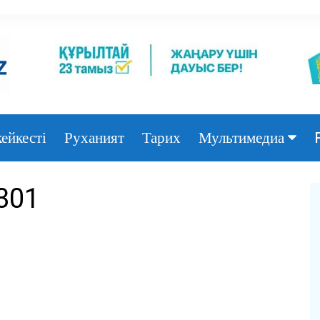
ейкесті
Руханият
Тарих
Мультимедиа
Фото
301
Видео