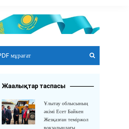
PDF мұрағат
Жаңалықтар таспасы
Ұлытау облысының
әкімі Есет Байкен
Жезқазған теміржол
вокзалындағы