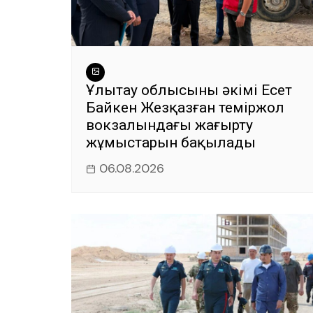
Ұлытау облысының әкімі Есет
Байкен Жезқазған теміржол
вокзалындағы жаңғырту
жұмыстарын бақылады
06.08.2026