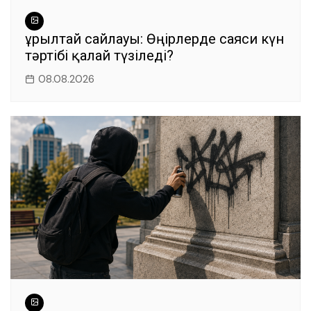
Құрылтай сайлауы: Өңірлерде саяси күн
тәртібі қалай түзіледі?
08.08.2026