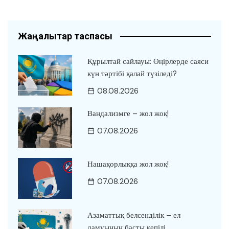
Жаңалықтар таспасы
Құрылтай сайлауы: Өңірлерде саяси
күн тәртібі қалай түзіледі?
08.08.2026
Вандализмге – жол жоқ!
07.08.2026
Нашақорлыққа жол жоқ!
07.08.2026
Азаматтық белсенділік – ел
дамуының басты кепілі