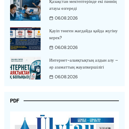
Қазақстан мектептерінде екі пәннің
атауы өзгереді
06.08.2026
Қауіп төнген жағдайда қайда жүгіну
керек?
06.08.2026
Интернет-алаяқтықтың алдын алу –
әр азаматтың жауапкершілігі
06.08.2026
PDF