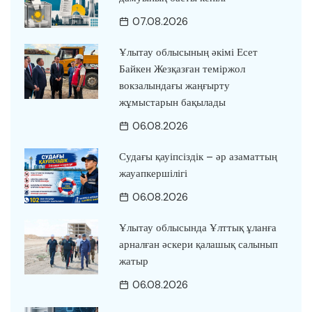
07.08.2026
Ұлытау облысының әкімі Есет
Байкен Жезқазған теміржол
вокзалындағы жаңғырту
жұмыстарын бақылады
06.08.2026
Судағы қауіпсіздік – әр азаматтың
жауапкершілігі
06.08.2026
Ұлытау облысында Ұлттық ұланға
арналған әскери қалашық салынып
жатыр
06.08.2026