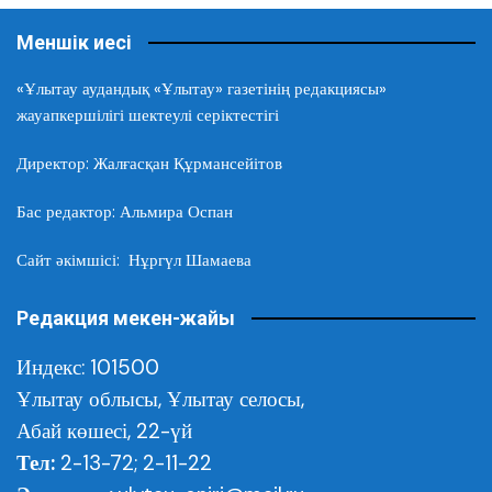
Меншік иесі
«Ұлытау аудандық «Ұлытау» газетінің редакциясы»
жауапкершілігі шектеулі серіктестігі
Директор: Жалғасқан Құрмансейітов
Бас редактор: Альмира Оспан
Сайт әкімшісі: Нұргүл Шамаева
Редакция мекен-жайы
Индекс: 101500
Ұлытау облысы,
Ұлытау селосы,
Абай көшесі, 22-үй
Тел:
2-13-72; 2-11-22