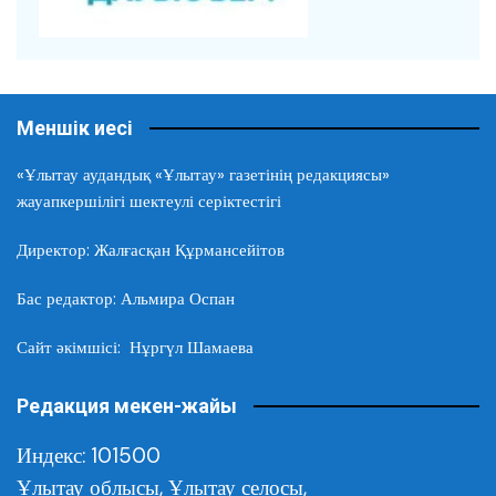
Меншік иесі
«Ұлытау аудандық «Ұлытау» газетінің редакциясы»
жауапкершілігі шектеулі серіктестігі
Директор: Жалғасқан Құрмансейітов
Бас редактор: Альмира Оспан
Сайт әкімшісі: Нұргүл Шамаева
Редакция мекен-жайы
Индекс: 101500
Ұлытау облысы,
Ұлытау селосы,