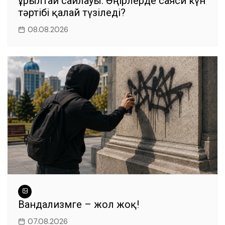
Құрылтай сайлауы: Өңірлерде саяси күн
тәртібі қалай түзіледі?
08.08.2026
Вандализмге – жол жоқ!
07.08.2026