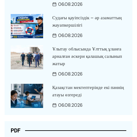
06.08.2026
Судағы қауіпсіздік – әр азаматтың
жауапкершілігі
06.08.2026
Ұлытау облысында Ұлттық ұланға
арналған әскери қалашық салынып
жатыр
06.08.2026
Қазақстан мектептерінде екі пәннің
атауы өзгереді
06.08.2026
PDF