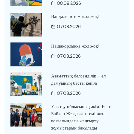
08.08.2026
Вандализмге – жол жоқ!
07.08.2026
Нашақорлыққа жол жоқ!
07.08.2026
Азаматтық белсенділік – ел
дамуының басты кепілі
07.08.2026
Ұлытау облысының әкімі Есет
Байкен Жезқазған теміржол
вокзалындағы жаңғырту
жұмыстарын бақылады