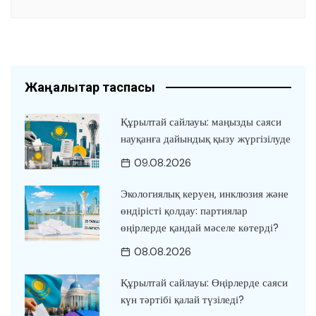
Жаңалықтар таспасы
Құрылтай сайлауы: маңызды саяси
науқанға дайындық қызу жүргізілуде
09.08.2026
Экологиялық керуен, инклюзия және
өндірісті қолдау: партиялар
өңірлерде қандай мәселе көтерді?
08.08.2026
Құрылтай сайлауы: Өңірлерде саяси
күн тәртібі қалай түзіледі?