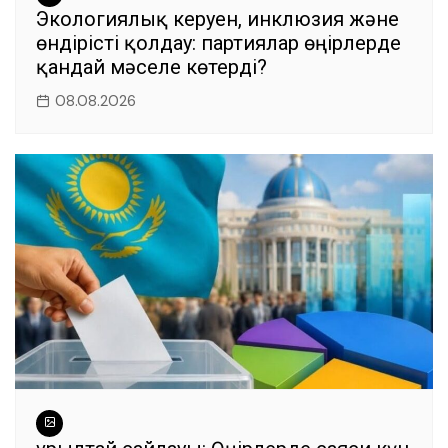
Экологиялық керуен, инклюзия және
өндірісті қолдау: партиялар өңірлерде
қандай мәселе көтерді?
08.08.2026