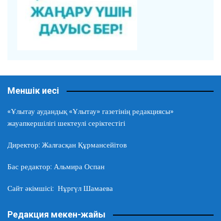
Меншік иесі
«Ұлытау аудандық «Ұлытау» газетінің редакциясы»
жауапкершілігі шектеулі серіктестігі
Директор: Жалғасқан Құрмансейітов
Бас редактор: Альмира Оспан
Сайт әкімшісі: Нұргүл Шамаева
Редакция мекен-жайы