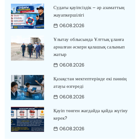
Судағы қауіпсіздік – әр азаматтың
жауапкершілігі
06.08.2026
Ұлытау облысында Ұлттық ұланға
арналған әскери қалашық салынып
жатыр
06.08.2026
Қазақстан мектептерінде екі пәннің
атауы өзгереді
06.08.2026
Қауіп төнген жағдайда қайда жүгіну
керек?
06.08.2026