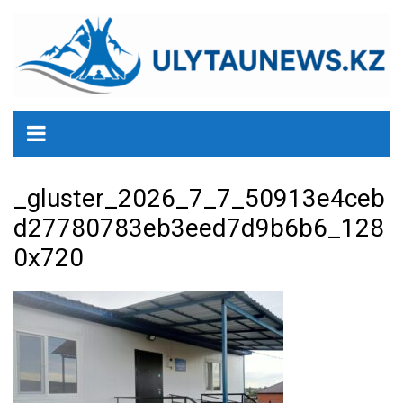
перейти
к
содержанию
_gluster_2026_7_7_50913e4ceb
d27780783eb3eed7d9b6b6_128
0x720