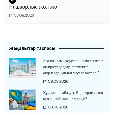
Нашақорлыққа жол жоқ!
07.08.2026
Жаңалықтар таспасы
Экологиялық керуен, инклюзия және
өндірісті қолдау: партиялар
өңірлерде қандай мәселе көтерді?
08.08.2026
Құрылтай сайлауы: Өңірлерде саяси
күн тәртібі қалай түзіледі?
08.08.2026