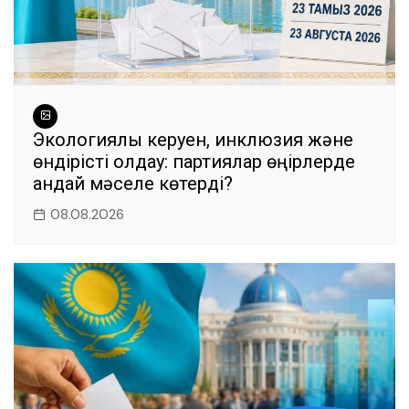
Экологиялық керуен, инклюзия және
өндірісті қолдау: партиялар өңірлерде
қандай мәселе көтерді?
08.08.2026