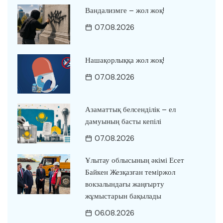
Вандализмге – жол жоқ!
07.08.2026
Нашақорлыққа жол жоқ!
07.08.2026
Азаматтық белсенділік – ел
дамуының басты кепілі
07.08.2026
Ұлытау облысының әкімі Есет
Байкен Жезқазған теміржол
вокзалындағы жаңғырту
жұмыстарын бақылады
06.08.2026