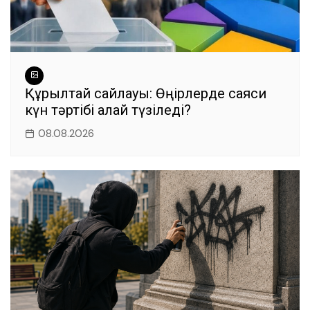
Құрылтай сайлауы: Өңірлерде саяси
күн тәртібі қалай түзіледі?
08.08.2026